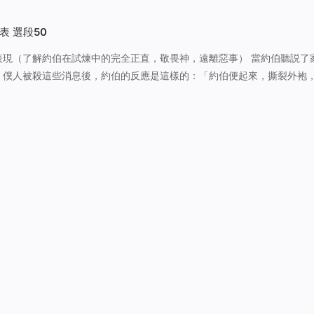
為自己獻上燔祭，我的僕人約伯就為你們祈禱。我因悦納他，就不按你們
我，不如我的僕…
表 選段50
了解約伯在試煉中的完全正直，敬畏神，遠離惡事） 當約伯聽説了家産
、僕人被殺這些消息後，約伯的反應是這樣的：「約伯便起來，撕裂外袍
。（伯1:20）在這句話中記述了一個這樣的事實：約伯聽到這個消息之
，也没有斥責報信…