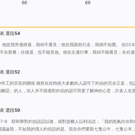
66
69
表 選段54
他不在那裏；往後退，也不能見他。他在左邊行事，我却不能看見；在右邊
…
表 選段52
時絶大多數的人認可了約伯的完全正直，也認可
遠離惡」的人，但人并不因着對約伯的認可而更了解神的心意，許多人在
求的同時對神提出了這樣的疑問：約伯如此完全、正直，如此讓人愛慕，
讓他受如此多的苦呢？…
表 選段59
們議論我，不如我的僕人約伯説的是。現在你們要取七隻公牛，七隻公羊