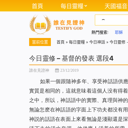
首頁
每日靈糧
天國福音
熱門搜索:
耶穌
當前位置
首頁
»
每日靈糧
»
今日神話
»
今日靈修 
今日靈修 – 基督的發表 選段4
誰在見證神
23/12/2019
如果一個跟隨神多年、享受神話語供
實質是相同的，這就意味着這個人没有得
之中，所以，神話語中的實際、真理與神
無論怎麽在神話語的字面上下功夫都没有
神説的話語在表面上來看無論是淺顯還是