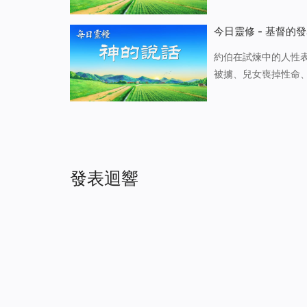
我僕人約伯那裏去，
妄辦你們。你們議論
今日靈修 - 基督的發
約伯在試煉中的人性表現（
被擄、兒女喪掉性命
了頭，伏在地上下拜」
没有驚慌，没有哭泣
發表迴響