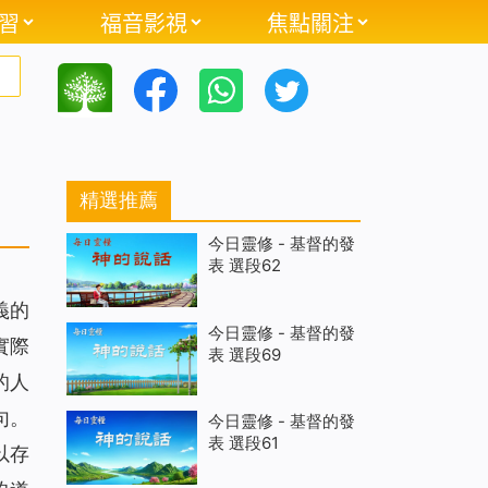
習
福音影視
焦點關注
精選推薦
今日靈修 - 基督的發
表 選段62
義的
今日靈修 - 基督的發
實際
表 選段69
的人
句。
今日靈修 - 基督的發
表 選段61
以存