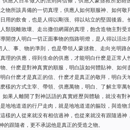
，供應人日常做人的法則與信條，供應人蒙拯救所必經
造之物所該具備的一切真理，供應人如何順服神、如何敬
人日用的飲食，也是人得以剛强、得以站立的堅固後盾。
含人類脱離敗壞、走出撒但網羅的真理，飽含造物主對受
引導開啓人明白一切正面事物的指路明燈，是人得以活出
切人、事、物的準則，也是帶領人蒙拯救、走向光明路
到真理的供應，得到生命的供應，才能明白什麽是正常人
之物、什麽是對神真實的順服，明白該如何體貼神、如何
，明白什麽才是真正的信、什麽才是真正的敬拜，明白天
什麽樣的方式主宰、帶領、供應萬物，明白、了解主宰萬
。如果人離開了對神話語的真實經歷與體驗，就没有對
就是地地道道的行尸走肉，就是地地道道的軀殻，與造物
，這樣的人從來就没有相信過神，也從來就没有跟隨過神
神的跟隨者，更不承認他是真正的受造之物。