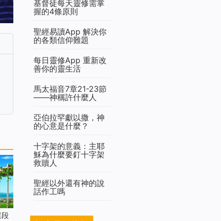
基督徒每天靈修需掌
握的4條原則
聖經易讀App 解決你
的各類信仰難題
每日靈修App 重新改
善你的靈生活
馬太福音7章21-23節
——神稱許什麼人
亞伯拉罕獻以撒，神
的心意是什麼？
十字架的意義：主耶
穌為什麼要釘十字架
救贖人
聖經以外還有神的說
話作工嗎
選段