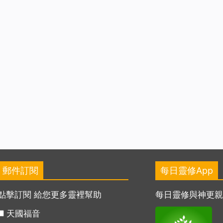
郵件訂閱
每日靈修App
點擊訂閱 給您更多靈裡幫助
每日靈修與神更
天國福音