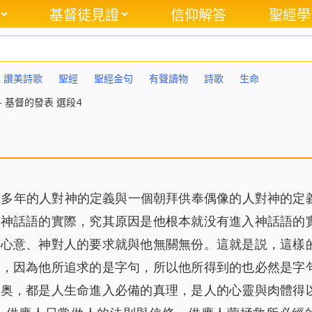
基督徒見證
信仰解答
聖經學
讚美詩歌
聖經
聖經金句
有聲讀物
詩歌
生命
– 基督的發表 選段4
應多年的人對神的定義與一個朝拜供奉偶像的人對神的定
着神話語的實際，究其原因是他根本就没有進入神話語的
的心意、神對人的要求就與他無關無份。這就是説，這樣
用，因為他所追求的是字句，所以他所得到的也必然是字
深奥，都是人生命進入必備的真理，是人的心靈與肉體得