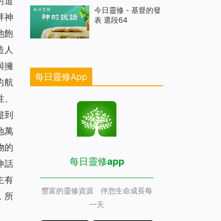
的道
今日靈修 - 基督的發
拜神
表 選段64
他飽
造人
與擁
每日靈修App
的航
性、
盡到
地萬
物的
每日靈修app
神話
主有
豐富的靈修資源 伴您生命成長每
，所
一天