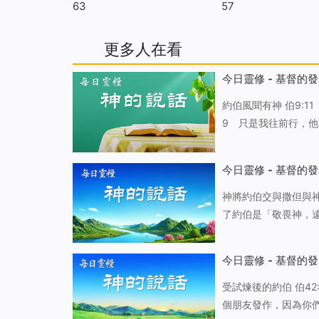
63
57
更多人在看
今日靈修 - 基督的發
約伯風聞有神 伯9:11 他從我旁邊經過，我却不看見；他在我面前行走，我倒不知覺。 伯23:8-
9 只是我往前行，
藏，我也不能見他。 伯42:2-6 我知道你萬事都能作，你的旨意不能攔阻。誰用無知的言語使你的
旨意隱藏呢？我所説
今日靈修 - 基督的發
神將約伯交與撒但與神作工的宗旨的關係 雖然在此
了約伯是「敬畏神，
約伯本人的人性與追
麽神會把他交給撒但
今日靈修 - 基督的發
受試煉後的約伯 伯42:7-9 耶和華對約伯説話以後，就對提幔人以利法説：「我的怒氣向你和你兩
個朋友發作，因為你