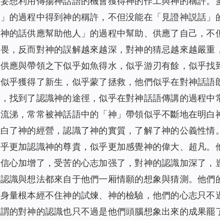
們妄想利用傳揚神話語的機會獲得神的作工與神的稱許。
語」的過程中得到神的稱許，不但没能在「見證神説話」
以神的話供應幫助他人」的過程中幫助、供應了自己，不
敬畏，反而對神的誤解越來越深，對神的猜忌越來越嚴重
的供應與帶領之下似乎如魚得水，似乎游刃有餘，似乎找
，似乎獲得了新生，似乎蒙了拯救，他們似乎在對神話語
意，找到了認識神的途徑，似乎在對神話語傳講的過程中
哭流涕，常常被神話語中的「神」帶領似乎不斷地在明白
明白了神的經營，認識了神的實質，了解了神的公義性情
似乎更加認識神的尊貴，似乎更加感覺神的偉大、超凡。
的信心加增了，受苦的心志加强了，對神的認識加深了，
切認識與想法都來自于他們一厢情願的想象與猜測。他們
與身量根本經不住神的試煉、神的檢驗，他們的心志只不
所謂的對神的認識也只不過是他們頭腦想象出來的成果罷