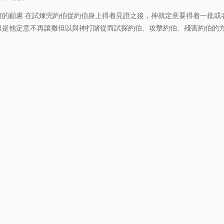
神就定意要得着一批或者更
但是他定意不再讓撒但以與神打賭從而試探約伯、攻擊約伯、殘害約伯的
他人，神不允許撒但在軟弱、無知、愚昧的人身上再做同樣的事情，在約
了！神不允許撒但隨意…