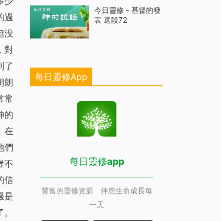
多少
今日靈修 - 基督的發
的過
表 選段72
但没
，對
到了
每日靈修App
朗朗
常常
神的
。在
他們
每日靈修app
豈不
的信
豐富的靈修資源 伴您生命成長每
過是
一天
了。