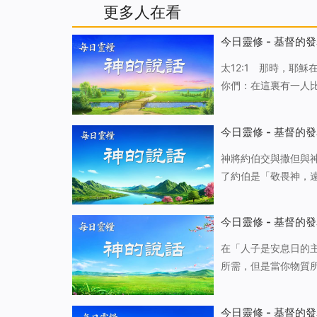
更多人在看
今日靈修 - 基督的發
太12:1 那時，耶穌在安
你們：在這裏有一人
罪的當作有罪的了。因為人子是安息日的主。 
門徒餓了，就掐起麥
今日靈修 - 基督的發
神將約伯交與撒但與神作工的宗旨的關係 雖然在此
了約伯是「敬畏神，
約伯本人的人性與追
麽神會把他交給撒但
今日靈修 - 基督的發
在「人子是安息日的
所需，但是當你物質
很顯然，不能！我們
物質來衡量，也不能
今日靈修 - 基督的發