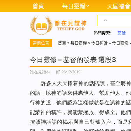
首頁
每日靈糧
天國福音
熱門搜索:
耶穌
當前位置
首頁
»
每日靈糧
»
今日神話
»
今日靈修 
今日靈修 – 基督的發表 選段3
誰在見證神
23/12/2019
許多人天天捧着神的話閲讀，甚至將
的話，以神的話來供應他人、幫助他人。
行神的道，他們認為這樣做就是在憑神的
能蒙神的稱許，就能蒙拯救、得成全。他
按照神話語的揭示與自己對號入座，而是