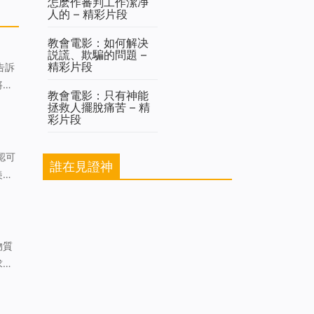
怎麽作審判工作潔净
人的 – 精彩片段
教會電影：如何解决
説謊、欺騙的問題 –
精彩片段
將無
教會電影：只有神能
拯救人擺脫痛苦 – 精
彩片段
誰在見證神
羡慕
為什
物質
求？
價的