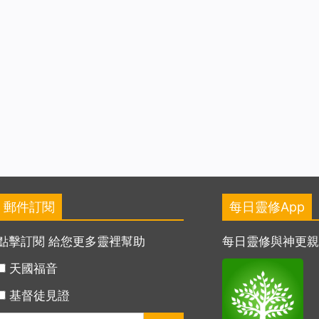
郵件訂閱
每日靈修App
點擊訂閱 給您更多靈裡幫助
每日靈修與神更
天國福音
基督徒見證