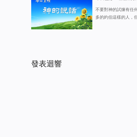
不要對神的試煉有任何的顧慮 在試煉完約伯從約伯身上得着見證之後，
多的約伯這樣的人，
再去攻擊他人、殘害
上的一次試探已經够
發表迴響