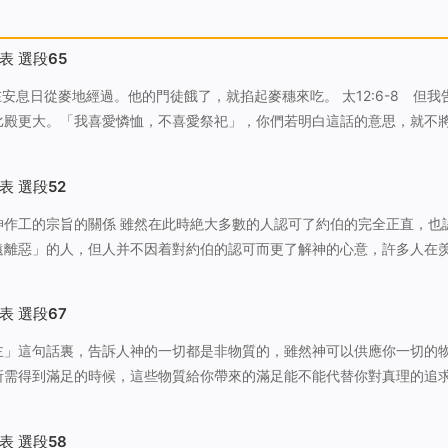
表 選段65
息日從麥地經過。他的門徒餓了，就掐起麥穗來吃。 太12:6-8 但我告訴
比殿更大。「我喜愛憐恤，不喜愛祭祀」，你們若明白這話的意思，就不
我們先來看「那時，耶穌在安息日從麥地經過。他的
穗來吃…
表 選段52
時絶大多數的人認可了約伯的完全正直，也認可
遠離惡」的人，但人并不因着對約伯的認可而更了解神的心意，許多人在
求的同時對神提出了這樣的疑問：約伯如此完全、正直，如此讓人愛慕，
讓他受如此多的苦呢？…
表 選段67
主」這句話裏，告訴人神的一切都是非物質的，雖然神可以供應你一切的
所需得到滿足的時候，這些物質給你帶來的滿足能不能代替你對真理的追
所交通的神的性情與神的所有所是這些都是真理的内容，絶不能用任何重
用金錢衡量他的價值，因為…
表 選段58