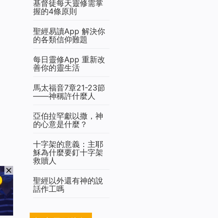
基督徒每天靈修需掌
握的4條原則
聖經易讀App 解決你
的各類信仰難題
每日靈修App 重新改
善你的靈生活
馬太福音7章21-23節
——神稱許什麼人
亞伯拉罕獻以撒，神
的心意是什麼？
十字架的意義：主耶
穌為什麼要釘十字架
救贖人
聖經以外還有神的說
話作工嗎