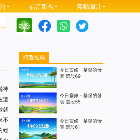
習
福音影視
焦點關注
精選推薦
今日靈修 - 基督的發
表 選段69
講神
今日靈修 - 基督的發
在遵
表 選段55
做就
來不
今日靈修 - 基督的發
表 選段61
的經