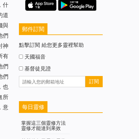
，什
的道
錢與
郵件訂閱
他們
點擊訂閱 給您更多靈裡幫助
對神
所有
天國福音
他們
基督徒見證
他們
，也
無所
每日靈修
，意
掌握這三個靈修方法
靈修才能達到果效