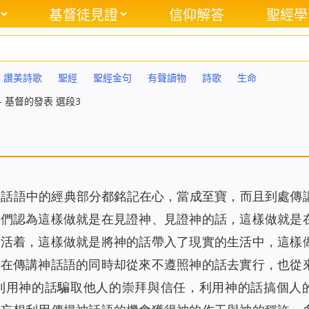
基督徒見證
信仰解答
聖經學
讚美詩歌
聖經
聖經金句
有聲讀物
詩歌
生命
– 基督的發表 選段3
神話語中的經典部分都銘記在心，當成至寶，而且到處傳
他們認為這樣做就是在見證神、見證神的話，這樣做就是
話活着，這樣做就是將神的話帶入了現實的生活中，這樣
們在傳講神話語的同時却從來不遵照神的話去實行，也從
利用神的話騙取他人的崇拜與信任，利用神的話搞個人