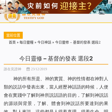
首頁
每日靈糧
天國福音
基督徒見證
信仰解答
聖經
當前位置
首頁
»
每日靈糧
»
今日神話
»
今日靈修 – 基督的發表 選段2
今日靈修 – 基督的發表 選段2
誰在見證神
23/12/2019
神的所有所是、神的實質、神的性情都在神對人
類的説話中發表出來，當人經歷神話語的時候，人便
會在實踐中了解到神所説話語的目的，了解到神説話
的源頭與背景，了解、體會到神説話所要達到的果
效。對人來説，這些都是人得着真理、得着生命、明