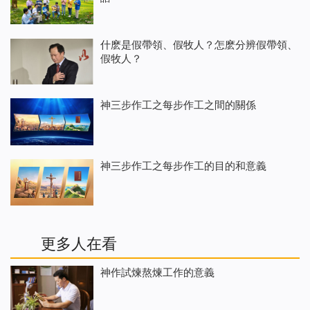
什麽是假帶領、假牧人？怎麽分辨假帶領、
假牧人？
神三步作工之每步作工之間的關係
神三步作工之每步作工的目的和意義
更多人在看
神作試煉熬煉工作的意義