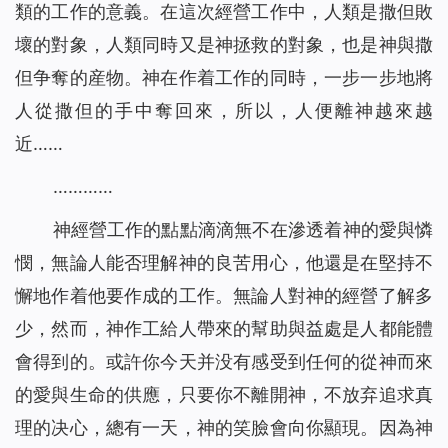
類的工作的意義。在這次經營工作中，人類是撒但敗
壞的對象，人類同時又是神拯救的對象，也是神與撒
但争奪的産物。神在作着工作的同時，一步一步地將
人從撒但的手中奪回來，所以，人便離神越來越
近……
…………
神經營工作的點點滴滴無不在滲透着神的愛與憐
憫，無論人能否理解神的良苦用心，他還是在堅持不
懈地作着他要作成的工作。無論人對神的經營了解多
少，然而，神作工給人帶來的幫助與益處是人都能體
會得到的。或許你今天并没有感受到任何的從神而來
的愛與生命的供應，只要你不離開神，不放弃追求真
理的决心，總有一天，神的笑臉會向你顯現。因為神