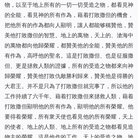
物，以至于地上所有的一切一切受造之物，都看見神
的全能，看見神的所有作為，藉着打敗撒但的機會，
把他所有的作為都向人顯明，讓人都能够稱贊他，贊
美他打敗撒但的智慧。地上的萬物，天上的、滄海中
的萬物都向他歸榮耀，都贊美他的全能，贊美他的所
有作為，高呼他的聖名。這是打敗撒但、也是征服撒
但、更是拯救人類的證據，所有的受造之物都來向神
歸榮耀，贊美他打敗仇敵勝利歸來，贊美他是得勝的
大君王。并不是只為了打敗撒但就完事了，所以他的
工作持續了六千年。藉着打敗撒但來拯救人類，藉着
打敗撒但顯明他的所有作為，顯明他的所有榮耀。他
要得着榮耀，所有衆天使也看見他的所有榮耀，天上
的使者、地上的人類、地上所有的受造之物都看見造
物主的榮耀，這是他作的工作。天上的受造之物、地