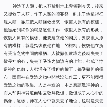
神造了人類，把人類放到地上帶領到今天，後來
又拯救了人類，作了人類的贖罪祭，到末了他還得征
服人類，徹底把人類拯救出來，恢復人原有的模樣，
他從始到終作的就是這個工作，恢復人原有的形象，
恢復人原有的模樣。他要建立他的國度，要恢復人原
有的模樣，就是指恢復他在地上的權柄，恢復他在所
有受造之物中間的權柄。人被撒但敗壞之後就失去了
敬畏神的心，失去了受造之物該有的功能，都成了悖
逆神的仇敵，人都活在了撒但的權下，都受撒但的擺
布，因而神在受造之物中間就没法作工，更不能獲得
受造之物的敬畏。人是神造的，本是應該敬拜神的，
而人却與神背道而馳去敬拜撒但，撒但成了人心中的
偶像，這樣，神在人心中就失去了地位，也就是失去