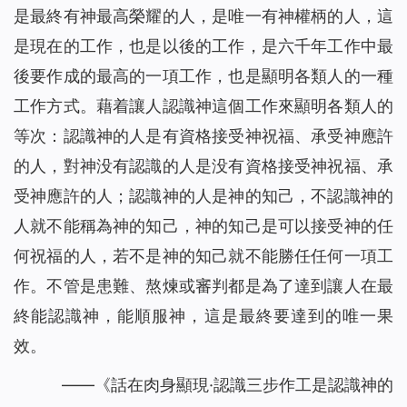
是最終有神最高榮耀的人，是唯一有神權柄的人，這
是現在的工作，也是以後的工作，是六千年工作中最
後要作成的最高的一項工作，也是顯明各類人的一種
工作方式。藉着讓人認識神這個工作來顯明各類人的
等次：認識神的人是有資格接受神祝福、承受神應許
的人，對神没有認識的人是没有資格接受神祝福、承
受神應許的人；認識神的人是神的知己，不認識神的
人就不能稱為神的知己，神的知己是可以接受神的任
何祝福的人，若不是神的知己就不能勝任任何一項工
作。不管是患難、熬煉或審判都是為了達到讓人在最
終能認識神，能順服神，這是最終要達到的唯一果
效。
——《話在肉身顯現·認識三步作工是認識神的