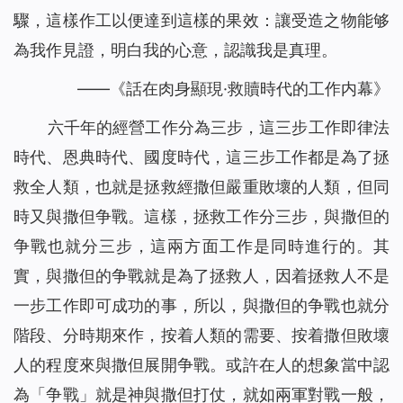
驟，這樣作工以便達到這樣的果效：讓受造之物能够
為我作見證，明白我的心意，認識我是真理。
——《話在肉身顯現·救贖時代的工作内幕》
六千年的經營工作分為三步，這三步工作即律法
時代、恩典時代、國度時代，這三步工作都是為了拯
救全人類，也就是拯救經撒但嚴重敗壞的人類，但同
時又與撒但争戰。這樣，拯救工作分三步，與撒但的
争戰也就分三步，這兩方面工作是同時進行的。其
實，與撒但的争戰就是為了拯救人，因着拯救人不是
一步工作即可成功的事，所以，與撒但的争戰也就分
階段、分時期來作，按着人類的需要、按着撒但敗壞
人的程度來與撒但展開争戰。或許在人的想象當中認
為「争戰」就是神與撒但打仗，就如兩軍對戰一般，