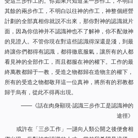
受這三步作工的。你如果只知道某一步作工，不明白
其餘的兩步作工，不明白以往神的作工，神整個經營
計劃的全部真相你就説不出來，那你對神的認識就片
面，因為你信神并不認識神也不了解神，你不配做神
的見證人。不管你現在對這些認識得深還是淺，到最
終讓你們都得有認識，都得徹底服氣，讓所有的人都
看見神的全部作工，而且都服在神的權下。工作的最
終萬教都歸于一教，受造之物都歸在造物主的權下，
所有的受造之物都敬拜這一位真神，將所有的邪教都
歸于烏有，從此不得再出現。
——《話在肉身顯現·認識三步作工是認識神的
途徑》
或許在「三步工作」一謎向人類公開之後便會相