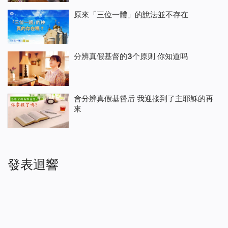
原來「三位一體」的說法並不存在
分辨真假基督的3个原则 你知道吗
會分辨真假基督后 我迎接到了主耶穌的再
來
發表迴響