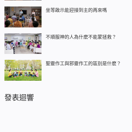
坐等啟示能迎接到主的再來嗎
不順服神的人為什麽不能蒙拯救？
聖靈作工與邪靈作工的區别是什麽？
發表迴響