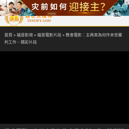
首頁
每日靈糧
天國福音
基督徒見證
信仰解答
聖經
首頁
»
福音影視
»
福音電影片段
»
教會電影：主再來為何作末世審
判工作 – 精彩片段