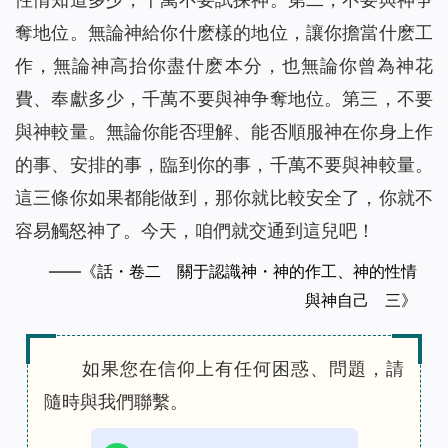
奪地位。無論神給你什麽樣的地位，讓你擔當什麽工
作，無論神高抬你盡什麽本分，也無論你曾為神花
費、奉獻多少，千萬不要與神争奪地位。第三，不要
與神較量。無論你能否理解、能否順服神在你身上作
的事、安排的事，臨到你的事，千萬不要與神較量。
這三條你如果都能做到，那你就比較安全了，你就不
容易觸怒神了。今天，咱們就交通到這兒吧！
——《話・卷二 關于認識神・神的作工、神的性情
與神自己 三》
如果您在信仰上有任何困惑、問題，請
隨時與我們聯繫。