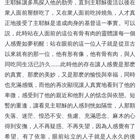
主耶穌讓多馬探入他的肋旁，直到主耶穌復活以後在
衆人面前掰餅吃了，又在衆人面前吃掉燒魚，人才真
正地接受了主耶穌是道成肉身的基督這一事實。可以
説，此時站在人面前的這位有骨有肉的靈體讓每一個
人感覺如夢初醒：站在眼前的這一位人子就是從亘古
以來就有的那一位，他有形有像，他有骨有肉，與人
同吃同生活已許久……此時他的存在讓人感覺是那麽
的真實、那麽的美妙，又是那麽的愉悦與幸福，同時
也充滿感慨，而他的再次顯現讓人真實地看到了他的
卑微，感受到了他的親近和他對人的惦念與依戀。短
暫的重逢，讓看見主耶穌的人感到恍如隔世，人那顆
失落、迷茫、惶恐不安、焦慮、充滿思念、麻木的心
得到安撫，人不再疑惑、不再失望，因為人感覺有了
希望、有了依靠，眼前站立的人子就是人永久的後