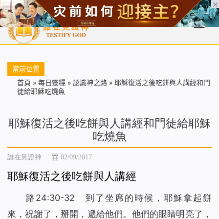
首頁
每日靈糧
天國福音
基督徒見證
信仰解答
聖經
當前位置
首頁
»
每日靈糧
»
認識神之路
»
耶穌復活之後吃餅與人講經和門
徒給耶穌吃燒魚
耶穌復活之後吃餅與人講經和門徒給耶穌
吃燒魚
誰在見證神
02/09/2017
耶穌復活之後吃餅與人講經
路24:30-32 到了坐席的時候，耶穌拿起餅
來，祝謝了，掰開，遞給他們。他們的眼睛明亮了，