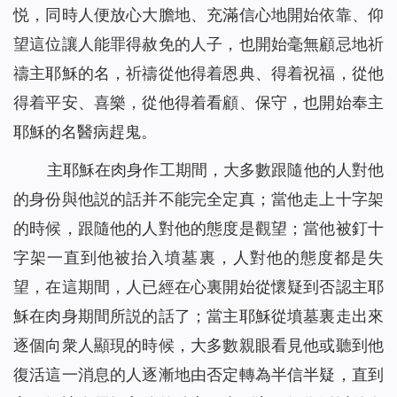
悦，同時人便放心大膽地、充滿信心地開始依靠、仰
望這位讓人能罪得赦免的人子，也開始毫無顧忌地祈
禱主耶穌的名，祈禱從他得着恩典、得着祝福，從他
得着平安、喜樂，從他得着看顧、保守，也開始奉主
耶穌的名醫病趕鬼。
主耶穌在肉身作工期間，大多數跟隨他的人對他
的身份與他説的話并不能完全定真；當他走上十字架
的時候，跟隨他的人對他的態度是觀望；當他被釘十
字架一直到他被抬入墳墓裏，人對他的態度都是失
望，在這期間，人已經在心裏開始從懷疑到否認主耶
穌在肉身期間所説的話了；當主耶穌從墳墓裏走出來
逐個向衆人顯現的時候，大多數親眼看見他或聽到他
復活這一消息的人逐漸地由否定轉為半信半疑，直到