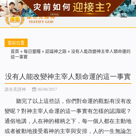
首頁
每日靈糧
天國福音
基督徒見證
信仰解答
聖經
當前位置
首頁
»
每日靈糧
»
認識神之路
»
没有人能改變神主宰人類命運的
這一事實
没有人能改變神主宰人類命運的這一事實
誰在見證神
06/08/2017
聽完了以上這些話，你們對命運的觀點有没有改
變呢？對神主宰人命運的這一事實有怎樣的認識呢？
通俗地講，人在神的權柄之下，每一個人都在主動地
或者被動地接受着神的主宰與安排，人的一生無論怎