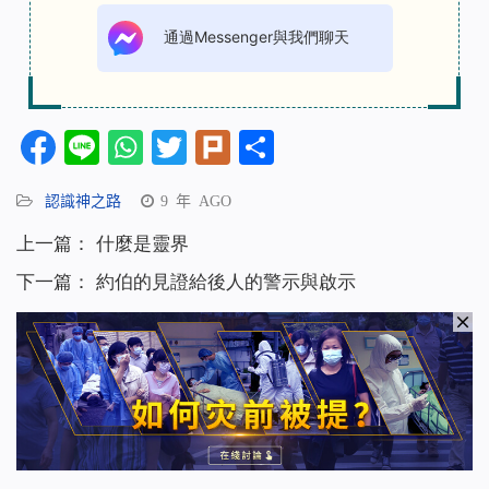
通過Messenger與我們聊天
Facebook
Line
WhatsApp
Twitter
Plurk
分
享
認識神之路
9 年 AGO
上一篇：
什麼是靈界
下一篇：
約伯的見證給後人的警示與啟示