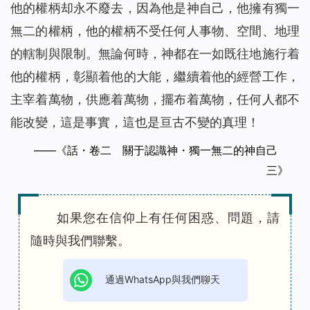
他的權柄却永不廢去，因為他是神自己，他擁有獨一
無二的權柄，他的權柄不受任何人事物、空間、地理
的轄制與限制。無論何時，神都在一如既往地施行着
他的權柄，彰顯着他的大能，繼續着他的經營工作，
主宰着萬物，供應着萬物，擺布着萬物，任何人都不
能改變，這是事實，這也是亘古不變的真理！
——《話・卷二 關于認識神・獨一無二的神自己
三》
如果您在信仰上有任何困惑、問題，請
隨時與我們聯繫。
通過WhatsApp與我們聊天