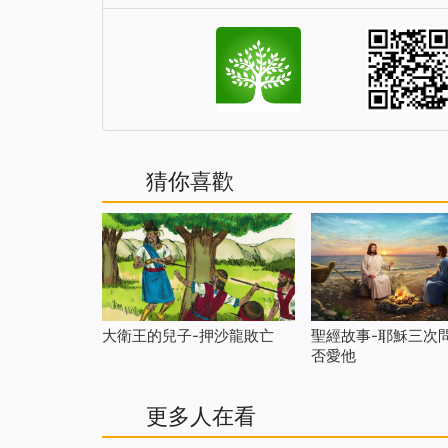
猜你喜歡
大衛王的兒子-押沙龍敗亡
聖經故事-耶穌三次
否愛他
更多人在看