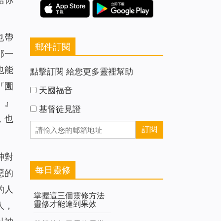
也帶
郵件訂閱
那一
也能
點擊訂閱 給您更多靈裡幫助
『園
天國福音
。』
基督徒見證
，也
神對
每日靈修
惡的
的人
掌握這三個靈修方法
靈修才能達到果效
人，