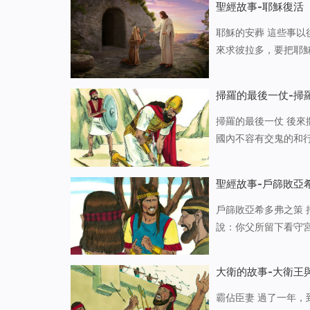
聖經故事-耶穌復活
耶穌的安葬 這些事
來求彼拉多，要把耶
先前夜裡去見耶穌的
體用細麻布加上香料
掃羅的最後一仗-掃
掃羅的最後一仗 後
國內不容有交鬼的和
營。掃羅看見非利士
知回答他。 
聖經故事-戶篩敗亞
戶篩敗亞希多弗之策
說：你父所留下看守
的手就更堅強。於是
嬪親近。應驗了耶和
大衛的故事-大衛王
霸佔臣妻 過了一年