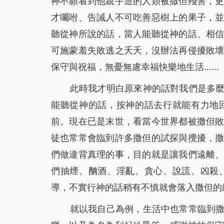
神不願看到他親手造的人類被撒但殘害，
才囑咐、告誡人不可吃善惡樹上的果子，
聽從神所說的話，當人能聽從神的話、相
可施蒙羞失敗逃之夭夭，沒辦法再侵擾敗
保守與祝福，無憂無慮幸福快樂地生活……
此時我才明白原來神的話對我們是多
能聽從神的話，按神的話去行就能有力地
前。現在已是末世，看當今世界都被撒但
徒也常常會臨到許多撒但的試探與攪擾，
們做違背真理的事，目的就是讓我們遠離
們抽煙、酗酒、淫亂、貪心、說謊、凶殺
導，不實行神的話稍有不慎就會落入撒但的
就以我自己為例，生活中也常常臨到撒