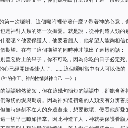
人的第一次囑咐。這個囑咐裡帶著什麼？帶著神的心意，
，也是神對人類的第一次擔憂。就是說，從神創造人類的
是什麼呢？他要保護人，他要看顧人，他希望人能夠相信
一個期望。在有了這個期望的同時神才說出了這樣的話：
分別善惡樹上的果子，你不可吃，因為你吃的日子必定死
的心已經開始牽掛人了。……這個囑咐當中有人可以做的
《神的作工、神的性情與神自己 一》）
咐的話語雖然簡短，但在這幾句簡短的話語中，卻飽含著
我們深切的愛與期盼。因為神知道初造的人類沒有分辨善
撒但無時無刻不在人的身邊遊走，想要敗壞、侵吞他所愛
對這一切早已瞭如指掌。因此神造了人，神就要保護看顧