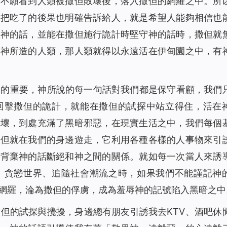
更不願看到人類被撒但敗壞後，落入撒但的網羅之中。所
並把吃了的後果也明確告訴給人，就是希望人能夠相信也
信神的話，並能在撒但施行詭計時堅守神的話時，撒但就
壞神所造的人類，那人類就得以永遠活在伊甸園之中，有
麼的重要，神所說的每一句話對我們都是保守看顧，我們
回擊撒但的詭計，就能在撒但的試探中站立得住，活在
敗壞，到處充滿了黑暗邪惡，在現實生活之中，我們每個
撒但就在我們的身邊遊走，它利用各種各樣的人事物來引
、背棄神的話斷絕和神之間的關係。就如每一次當人來誘
、貪戀世界、追隨社會潮流之時，如果我們不能謹記神
網羅，淪為撒但的俘虜，成為羞辱神的記號陷入黑暗之中
但的試探與攪擾，身邊總有朋友引誘我去KTV、酒吧休