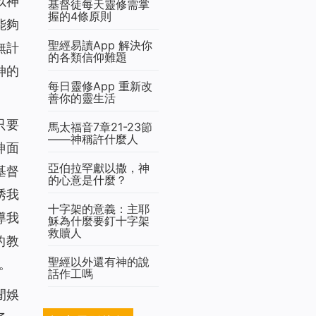
以神
基督徒每天靈修需掌
握的4條原則
能夠
聖經易讀App 解決你
無計
的各類信仰難題
神的
每日靈修App 重新改
善你的靈生活
只要
馬太福音7章21-23節
——神稱許什麼人
神面
亞伯拉罕獻以撒，神
基督
的心意是什麼？
誘我
十字架的意義：主耶
導我
穌為什麼要釘十字架
救贖人
的教
聖經以外還有神的說
。
話作工嗎
閒娛