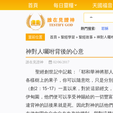
首頁
每日靈糧
天國福音
熱門搜索:
耶穌
當前位置
首頁
»
聖經學習
»
聖經故事
»
神對人囑
神對人囑咐背後的心意
誰在見證神
02/06/2017
聖經創世記中記載：「耶和華神將那
各樣樹上的果子，你可以隨意吃，只是分
（創2：15-17）一直以來，對於這節經
伊甸園，他們便可以享受神賜給的一切豐
違背神的話後果就是死。因此對神的話他