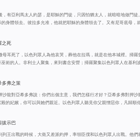
以後，有亞利馬太人約瑟，是耶穌的門徒，只因怕猶太人，就暗暗地做門徒
穌的身體領去。彼拉多允准，他就把耶穌的身體領去了。又有尼哥底母，
，帶著沒藥和沉香約有一百斤前來。他們就照猶太人殯葬的規矩，把耶穌
裹好了。在耶穌釘十字架…
羅之死
來撒母耳死了，以色列眾人為他哀哭，葬他在拉瑪，就是在他本城裡。掃羅
行巫術的人。非利士人聚集，來到書念安營；掃羅聚集以色列眾人在基利
的軍旅就懼怕，心中發顫。掃羅求問耶和華，耶和華卻不藉夢，或烏陵，
掃羅吩咐臣僕說：當為我找一…
希多弗之策
 押沙龍對亞希多弗說：你們出個主意，我們怎樣行才好？亞希多弗對押沙
宮殿的妃嬪，你可以與她們親近。以色列眾人聽見你父親憎惡你，凡歸順
人為押沙龍在宮殿的平頂上支搭帳棚；押沙龍在以色列眾人眼前，與他父
華曾對大衛所說的話：我必…
與拔示巴
，到列王出戰的時候，大衛又差派約押，率領臣僕和以色列眾人出戰。他們