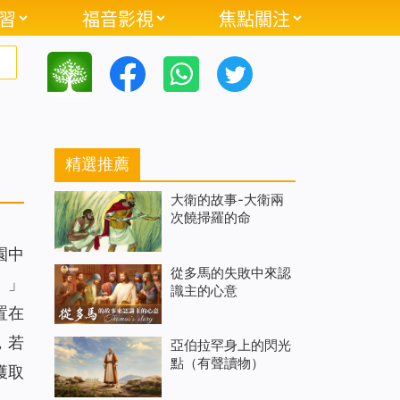
習
福音影視
焦點關注
精選推薦
大衛的故事-大衛兩
次饒掃羅的命
園中
從多馬的失敗中來認
』」
識主的心意
置在
，若
亞伯拉罕身上的閃光
點（有聲讀物）
獲取