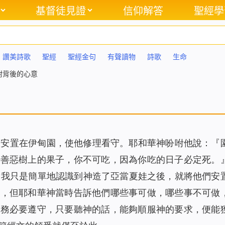
基督徒見證
信仰解答
聖經學
讚美詩歌
聖經
聖經金句
有聲讀物
詩歌
生命
咐背後的心意
人安置在伊甸園，使他修理看守。耶和華神吩咐他說：『
別善惡樹上的果子，你不可吃，因為你吃的日子必定死。
文，我只是簡單地認識到神造了亞當夏娃之後，就將他們安
富，但耶和華神當時告訴他們哪些事可做，哪些事不可做
們務必要遵守，只要聽神的話，能夠順服神的要求，便能