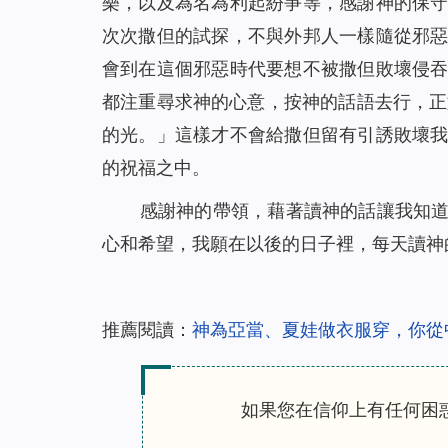
樂，以及為名為利起紛爭等，感謝神的保
次次撒但的試探，不與外邦人一樣隨從邪
會到在這個邪惡時代要想不被撒但敗壞侵
都注重尋求神的心意，按神的話語去行，正如
的光。」這樣才不會給撒但留有引誘敗壞
的祝福之中。
感謝神的帶領，藉著讀神的話讓我知
心和希望，我願在以後的日子裡，每天讀神
推薦閱讀：
神為亞當、夏娃做衣服穿，你從
如果您在信仰上有任何困