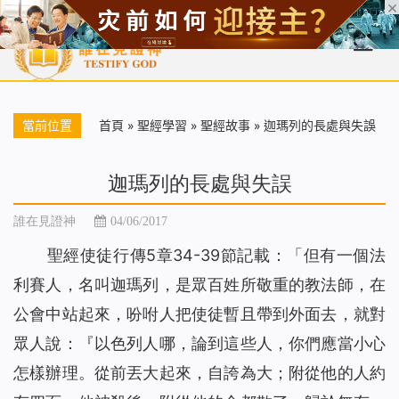
首頁
每日靈糧
天國福音
基督徒見證
信仰解答
聖經
當前位置
首頁
»
聖經學習
»
聖經故事
»
迦瑪列的長處與失誤
迦瑪列的長處與失誤
誰在見證神
04/06/2017
聖經使徒行傳5章34-39節記載：「但有一個法
利賽人，名叫迦瑪列，是眾百姓所敬重的教法師，在
公會中站起來，吩咐人把使徒暫且帶到外面去，就對
眾人說：『以色列人哪，論到這些人，你們應當小心
怎樣辦理。從前丟大起來，自誇為大；附從他的人約