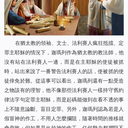
在猶太教的領袖、文士、法利賽人瘋狂抵擋、定
罪主耶穌的情況下，迦瑪列作為猶太教的教法師，他
沒有站在法利賽人一邊，而是在主耶穌的使徒被抓
時，站出來說了一番警告法利賽人的話，使被抓的使
徒倖免於難。從這事可以看出，迦瑪列還有一點受造
之物該有的理智，他不像那些法利賽人一樣持守舊約
律法字句定罪主耶穌，而是起碼能做到在看不透的事
上不隨意論斷、盲目定罪。另外，迦瑪列認為若是人
假冒神的作工，不用人怎麼攔阻，隨著時間的推移就
會衰敗；但如果是出於神的作工，任何勢力都攔阻不