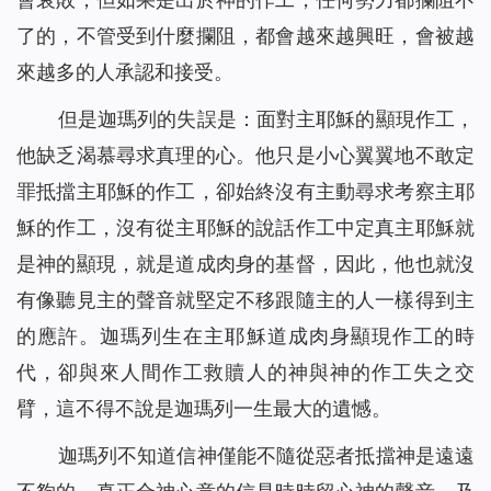
了的，不管受到什麼攔阻，都會越來越興旺，會被越
來越多的人承認和接受。
但是迦瑪列的失誤是：面對主耶穌的顯現作工，
他缺乏渴慕尋求真理的心。他只是小心翼翼地不敢定
罪抵擋主耶穌的作工，卻始終沒有主動尋求考察主耶
穌的作工，沒有從主耶穌的說話作工中定真主耶穌就
是神的顯現，就是道成肉身的基督，因此，他也就沒
有像聽見主的聲音就堅定不移跟隨主的人一樣得到主
的應許。迦瑪列生在主耶穌道成肉身顯現作工的時
代，卻與來人間作工救贖人的神與神的作工失之交
臂，這不得不說是迦瑪列一生最大的遺憾。
迦瑪列不知道信神僅能不隨從惡者抵擋神是遠遠