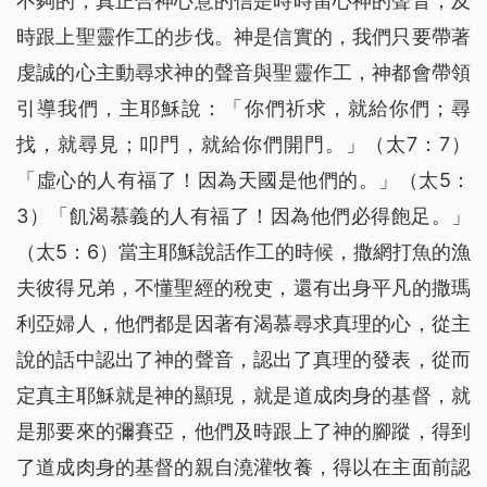
不夠的，真正合神心意的信是時時留心神的聲音，及
時跟上聖靈作工的步伐。神是信實的，我們只要帶著
虔誠的心主動尋求神的聲音與聖靈作工，神都會帶領
引導我們，主耶穌說：
「你們祈求，就給你們；尋
找，就尋見；叩門，就給你們開門。」
（太7：7）
「虛心的人有福了！因為天國是他們的。」
（太5：
3）
「飢渴慕義的人有福了！因為他們必得飽足。」
（太5：6）當主耶穌說話作工的時候，撒網打魚的漁
夫彼得兄弟，不懂聖經的稅吏，還有出身平凡的撒瑪
利亞婦人，他們都是因著有渴慕尋求真理的心，從主
說的話中認出了神的聲音，認出了真理的發表，從而
定真主耶穌就是神的顯現，就是道成肉身的基督，就
是那要來的彌賽亞，他們及時跟上了神的腳蹤，得到
了道成肉身的基督的親自澆灌牧養，得以在主面前認