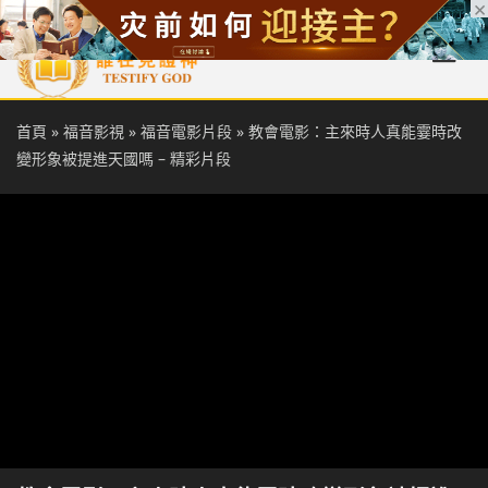
首頁
每日靈糧
天國福音
基督徒見證
信仰解答
聖經
首頁
»
福音影視
»
福音電影片段
»
教會電影：主來時人真能霎時改
變形象被提進天國嗎 – 精彩片段