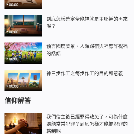
00:00
到底怎樣確定全能神就是主耶穌的再來
呢？
00:00
預言國度美景、人類歸宿與神應許祝福
的話語
00:00
神三步作工之每步作工的目的和意義
00:00
信仰解答
我們信主後已經罪得赦免了，可為什麼
還能常常犯罪？到底怎樣才能擺脫罪的
轄制呢