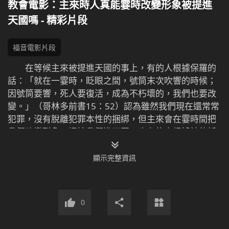
教會電影：主來時人真能霎時改變形象被提進
天國嗎 - 精彩片段
福音電影片段
在等候主來被提進天國的事上，有的人根據保羅的
話：「就在一霎時，眨眼之間，號筒末次吹響的時候；
因號筒要響，死人要復活，成為不朽壞的，我們也要改
變。」（哥林多前書15：52）認為雖然我們現在還常常
犯罪，沒有脫離犯罪本性的捆綁，但主來會在霎時間把
我們改變形象，提接我們進天國。也有的人根據神的話
「凡稱呼我『主啊，主啊』的人不能都進天國，惟獨遵
行我天父旨意的人才能進去」（馬太福音7：21）「……
顯示完整資訊
你們要聖潔，因為我是聖潔的」（利未記11：45）認為
還能常常犯罪的人，遠遠沒達到聖潔，根本沒有資格被
提進天國。由此，產生了一場精彩的辯論……那麼，究竟
0
什麼人才能被提進天國呢？敬請關注本短片。