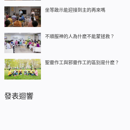
坐等啟示能迎接到主的再來嗎
不順服神的人為什麽不能蒙拯救？
聖靈作工與邪靈作工的區别是什麽？
發表迴響