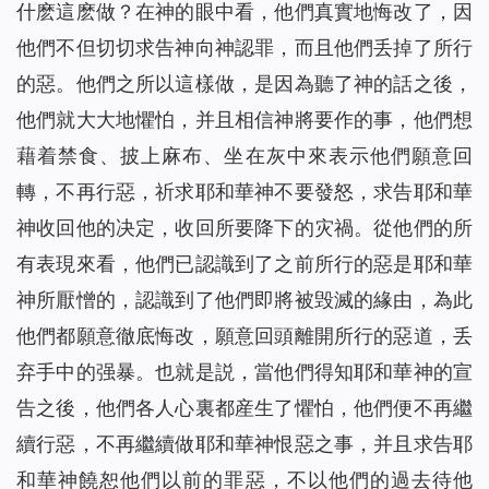
什麽這麽做？在神的眼中看，他們真實地悔改了，因
他們不但切切求告神向神認罪，而且他們丢掉了所行
的惡。他們之所以這樣做，是因為聽了神的話之後，
他們就大大地懼怕，并且相信神將要作的事，他們想
藉着禁食、披上麻布、坐在灰中來表示他們願意回
轉，不再行惡，祈求耶和華神不要發怒，求告耶和華
神收回他的决定，收回所要降下的灾禍。從他們的所
有表現來看，他們已認識到了之前所行的惡是耶和華
神所厭憎的，認識到了他們即將被毁滅的緣由，為此
他們都願意徹底悔改，願意回頭離開所行的惡道，丢
弃手中的强暴。也就是説，當他們得知耶和華神的宣
告之後，他們各人心裏都産生了懼怕，他們便不再繼
續行惡，不再繼續做耶和華神恨惡之事，并且求告耶
和華神饒恕他們以前的罪惡，不以他們的過去待他