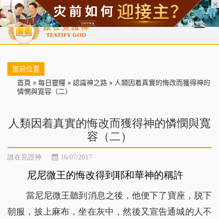
首頁
每日靈糧
天國福音
基督徒見證
信仰解答
聖經
當前位置
首頁
»
每日靈糧
»
認識神之路
»
人類因着真實的悔改而獲得神的
憐憫與寬容（二）
人類因着真實的悔改而獲得神的憐憫與寬
容（二）
誰在見證神
16/07/2017
尼尼微王的悔改得到耶和華神的稱許
當尼尼微王聽到消息之後，他便下了寶座，脱下
朝服，披上麻布，坐在灰中，然後又宣告通城的人不