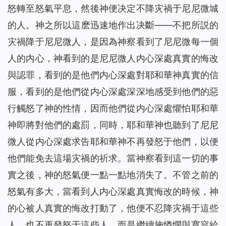
怒轉至怒氣平息，然後神便决定不降灾禍于尼尼微城
的人。神之所以這麽迅速地作出决斷——不把所説的
灾禍降于尼尼微人，是因為神察看到了尼尼微每一個
人的内心，神看到的是尼尼微人内心深處真實的悔改
與認罪，看到的是他們内心深處對耶和華神真實的信
服，看到的是他們從内心深處深深地感受到他們的惡
行觸怒了神的性情，因而他們從内心深處懼怕耶和華
神即將對他們的處罰，同時，耶和華神也聽到了尼尼
微人從内心深處求告耶和華神不再發怒于他們，以便
他們能免去這場灾禍的祈求。當神察看到這一切的事
實之後，神的怒氣便一點一點地消失了。不管之前的
怒氣有多大，當看到人内心深處真實悔改的時候，神
的心被人真實的悔改打動了，他便不忍降灾禍于這些
人，也不再發怒于這些人，而是繼續施憐憫與寬容給