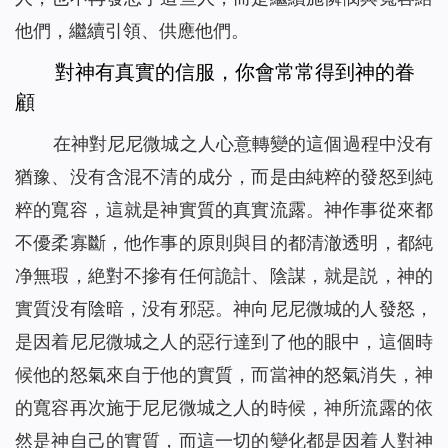
他們，繼續引領、供應他們。
對神有真實的信服，你會常常得到神的眷
顧
在神對尼尼微城之人心意轉變的這個過程中没有
猶豫、没有含混不清的成分，而是由純粹的發怒到純
粹的寬容，這就是神實質的真實流露。神作事從來都
不優柔寡斷，他作事的原則與目的都清澈透明，都純
净無瑕，絶對不摻有任何詭計、陰謀，就是説，神的
實質没有陰暗，没有邪惡。神向尼尼微城的人發怒，
是因着尼尼微城之人的惡行達到了他的眼中，這個時
候他的怒氣來自于他的實質，而當神的怒氣消失，神
的寬容再次施于尼尼微城之人的時候，神所流露的依
然是神自己的實質，而這一切的變化都是因着人對神