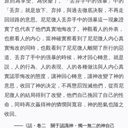
原則為享受、為快樂了。「丢弃手中的强暴」中的
「丢弃」就是放下、弃掉，與過去徹底决裂，不再走
回頭路的意思。尼尼微人丢弃手中的强暴這一現象證
實了也代表了他們真實地悔改了。神觀看人的外表，
也察看人的内心，當神確實察看到了尼尼微人内心真
實悔改的同時，也觀看到了尼尼微人離開了所行的惡
道、丢弃了手中的强暴的時候，神才回心轉意。就是
説，人的行為、人的表現、人的各種做法與人内心真
實認罪悔改的態度，讓神回心轉意，讓神改變了神的
意思，收回了神的决定，不再懲罰毁滅他們，從而尼
尼微人的結局得到了改變，他們自己挽回了自己的性
命，同時再次贏得神的憐憫與寬容，神的怒氣也隨之
收回。
——《話・卷二 關于認識神・獨一無二的神自己