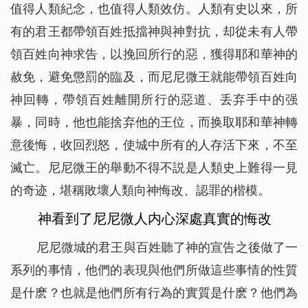
值得人類紀念，也值得人類效仿。人類有史以來，所
有的君王都帶領百姓抵擋神與神對抗，却從未有人帶
領百姓向神求告，以挽回所行的惡，獲得耶和華神的
赦免，避免懲罰的臨及，而尼尼微王就能帶領百姓向
神回轉，帶領百姓離開所行的惡道、丢弃手中的强
暴，同時，他也能捨弃他的王位，而换取耶和華神轉
意後悔，收回烈怒，使城中所有的人存活下來，不至
滅亡。尼尼微王的舉動不得不説是人類史上難得一見
的奇迹，堪稱敗壞人類向神悔改、認罪的楷模。
神看到了尼尼微人内心深處真實的悔改
尼尼微城的君王與百姓聽了神的宣告之後做了一
系列的事情，他們的表現與他們所做這些事情的性質
是什麽？也就是他們所有行為的實質是什麽？他們為