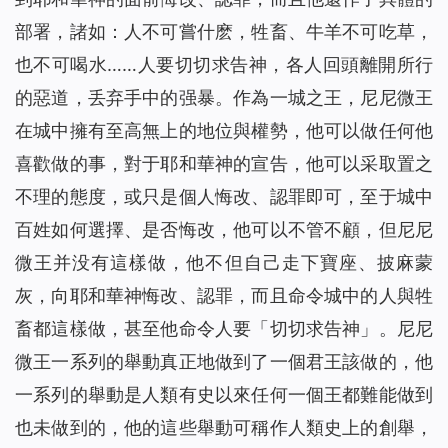
部署，諸如：人不可嘗什麽，牲畜、牛羊不可吃草，
也不可喝水……人要切切求告神，各人回頭離開所行
的惡道，丢弃手中的强暴。作為一城之王，尼尼微王
在城中擁有至高無上的地位與權勢，他可以做任何他
喜歡做的事，對于耶和華神的宣告，他可以采取置之
不理的態度，或只是個人悔改、認罪即可，至于城中
百姓如何選擇、是否悔改，他可以不管不顧，但尼尼
微王并没有這樣做，他不但自己走下寶座、披麻蒙
灰，向耶和華神悔改、認罪，而且命令城中的人與牲
畜都這樣做，甚至他命令人要「切切求告神」。尼尼
微王一系列的舉動真正地做到了一個君王該做的，他
一系列的舉動是人類有史以來任何一個王都難能做到
也未做到的，他的這些舉動可稱作人類史上的創舉，