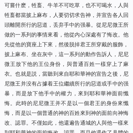
可嘗什麽，牲畜、牛羊不可吃草，也不可喝水，人與
牲畜都當披上麻布，人要切切求告神，并宣告各人回
頭離開所行的惡道，丢弃手中的强暴。從尼尼微王所
做的一系列的事情來看，他從内心深處有了悔改。他
先從他的寶座上下來，然後脱掉君王所穿戴的服飾，
披上麻布、坐在灰中，這一系列的動作告訴人，尼尼
微王放下他的王位身份，與普通百姓一樣穿上了麻
衣。也就是説，當聽到來自耶和華神的宣告之後，尼
尼微王并没有占據着王位繼續所行的惡道或手中的强
暴，而是放下他手中的權力，來到耶和華神面前懺
悔。此時的尼尼微王并不是以一個君王的身份來懺
悔，而是以一個普通的神的百姓來到神的面前向神悔
改、認罪。不僅如此，他還遍告通城的人與他一樣來
到耶和華神的面前悔改、認罪，而且他還作了具體的