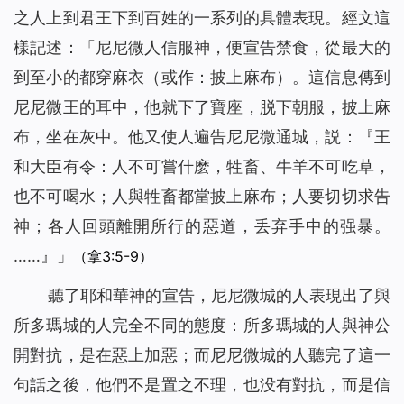
之人上到君王下到百姓的一系列的具體表現。經文這
樣記述：「尼尼微人信服神，便宣告禁食，從最大的
到至小的都穿麻衣（或作：披上麻布）。這信息傳到
尼尼微王的耳中，他就下了寶座，脱下朝服，披上麻
布，坐在灰中。他又使人遍告尼尼微通城，説：『王
和大臣有令：人不可嘗什麽，牲畜、牛羊不可吃草，
也不可喝水；人與牲畜都當披上麻布；人要切切求告
神；各人回頭離開所行的惡道，丢弃手中的强暴。
……』」
（拿3:5-9）
聽了耶和華神的宣告，尼尼微城的人表現出了與
所多瑪城的人完全不同的態度：所多瑪城的人與神公
開對抗，是在惡上加惡；而尼尼微城的人聽完了這一
句話之後，他們不是置之不理，也没有對抗，而是信