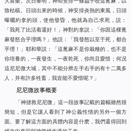
大喜樂。次日黎明，神却安排一條蟲子咬這蓖麻，以
致枯槁。日頭出來的時候，神安排炎熱的東風，日頭
曝曬約拿的頭，使他發昏，他就為自己求死，説：
「我死了比活着還好！」神對約拿説：「你因這棵蓖
麻發怒合乎理嗎？」他説：「我發怒以至于死，都合
乎理！」耶和華説：「這蓖麻不是你栽種的，也不是
你培養的，一夜發生，一夜乾死，你尚且愛惜；何况
這尼尼微大城，其中不能分辨左手右手的有十二萬多
人，并有許多牲畜，我豈能不愛惜呢？」
尼尼微故事概要
「神拯救尼尼微」這一段故事記載的篇幅雖然很
簡短，但是它讓人看到了神公義性情的另外一個方
面。要了解這方面的具體内容是什麽，我們還得回到