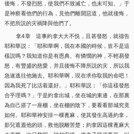
後悔，不發烈怒，使我們不致滅亡，也未可知。」于
是神察看他們的行為，見他們離開惡道，他就後悔，
不把所説的灾禍降與他們了。
拿4章 這事約拿大大不悦，且甚發怒，就禱告
耶和華説：「耶和華啊，我在本國的時候，豈不是這
樣説嗎？我知道你是有恩典、有憐憫的神，不輕易發
怒，有豐盛的慈愛，并且後悔不降所説的灾，所以我
急速逃往他施去。耶和華啊，現在求你取我的命吧！
因為我死了比活着還好。」耶和華説：「你這樣發怒
合乎理嗎？」于是約拿出城，坐在城的東邊，在那裏
為自己搭了一座棚，坐在棚的陰下，要看看那城究竟
如何。耶和華神安排一棵蓖麻，使其發生高過約拿，
影兒遮蓋他的頭，救他脱離苦楚；約拿因這棵蓖麻大