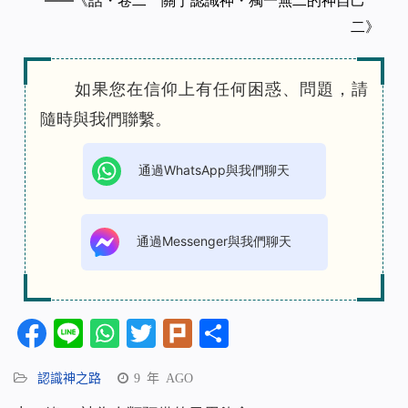
——《話・卷二 關于認識神・獨一無二的神自己
二》
如果您在信仰上有任何困惑、問題，請
隨時與我們聯繫。
通過WhatsApp與我們聊天
通過Messenger與我們聊天
Facebook
Line
WhatsApp
Twitter
Plurk
分
享
認識神之路
9 年 AGO