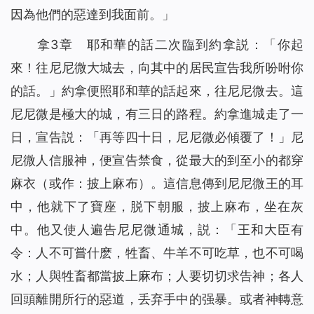
因為他們的惡達到我面前。」
拿3章 耶和華的話二次臨到約拿説：「你起
來！往尼尼微大城去，向其中的居民宣告我所吩咐你
的話。」約拿便照耶和華的話起來，往尼尼微去。這
尼尼微是極大的城，有三日的路程。約拿進城走了一
日，宣告説：「再等四十日，尼尼微必傾覆了！」尼
尼微人信服神，便宣告禁食，從最大的到至小的都穿
麻衣（或作：披上麻布）。這信息傳到尼尼微王的耳
中，他就下了寶座，脱下朝服，披上麻布，坐在灰
中。他又使人遍告尼尼微通城，説：「王和大臣有
令：人不可嘗什麽，牲畜、牛羊不可吃草，也不可喝
水；人與牲畜都當披上麻布；人要切切求告神；各人
回頭離開所行的惡道，丢弃手中的强暴。或者神轉意