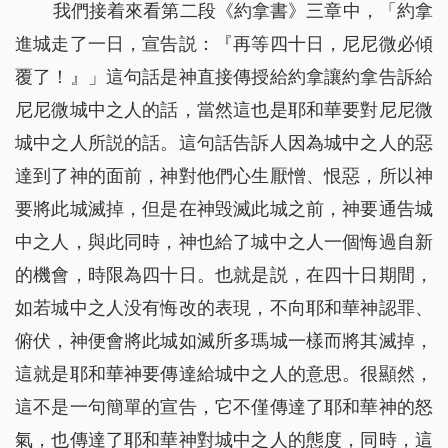
我們接着來看第二段《約拿書》三章中，「約拿
進城走了一日，宣告説：『再等四十日，尼尼微必傾
覆了！』」這句話是神直接傳授給約拿讓約拿告訴給
尼尼微城中之人的話，當然這也是耶和華要對尼尼微
城中之人所説的話。這句話告訴人因為城中之人的惡
達到了神的面前，神對他們心生厭憎、恨惡，所以神
要將此城滅掉，但是在神毁滅此城之前，神要通告城
中之人，與此同時，神也給了城中之人一個悔過自新
的機會，時限為四十日。也就是説，在四十日期間，
如若城中之人没有悔改的表現，不向耶和華神認罪、
俯伏，神便會將此城如滅所多瑪城一樣而將其滅掉，
這就是耶和華神要傳達給城中之人的意思。很顯然，
這不是一句簡單的宣告，它不僅傳達了耶和華神的怒
氣，也傳達了耶和華神對城中之人的態度，同時，這