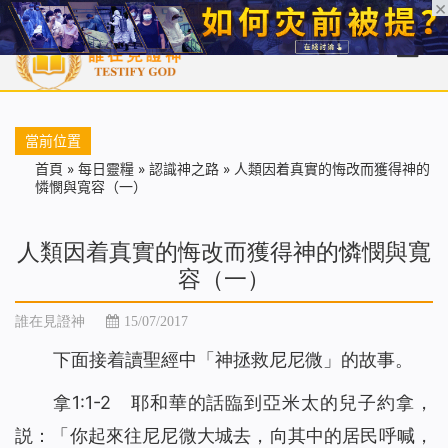
首頁
每日靈糧
天國福音
基督徒見證
信仰解答
聖經
當前位置
首頁
»
每日靈糧
»
認識神之路
»
人類因着真實的悔改而獲得神的
憐憫與寬容（一）
人類因着真實的悔改而獲得神的憐憫與寬
容（一）
誰在見證神
15/07/2017
下面接着讀聖經中「神拯救尼尼微」的故事。
拿1:1-2 耶和華的話臨到亞米太的兒子約拿，
説：「你起來往尼尼微大城去，向其中的居民呼喊，