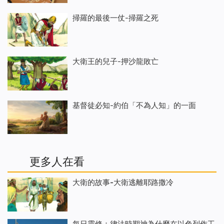
掃羅的最後一仗-掃羅之死
大衛王的兒子-押沙龍敗亡
基督徒必知-約伯「不為人知」的一面
更多人在看
大衛的故事-大衛逃離耶路撒冷
每日靈修：律法時期神為什麼在以色列作工