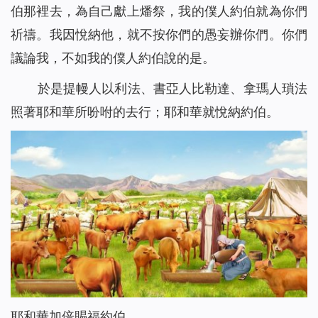
伯那裡去，為自己獻上燔祭，我的僕人約伯就為你們
祈禱。我因悅納他，就不按你們的愚妄辦你們。你們
議論我，不如我的僕人約伯說的是。
於是提幔人以利法、書亞人比勒達、拿瑪人瑣法
照著耶和華所吩咐的去行；耶和華就悅納約伯。
耶和華加倍賜福約伯