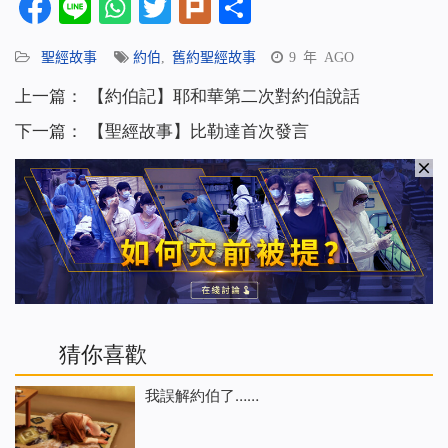
Facebook
Line
WhatsApp
Twitter
Plurk
分
享
聖經故事
約伯
,
舊約聖經故事
9 年 AGO
上一篇：
【約伯記】耶和華第二次對約伯說話
下一篇：
【聖經故事】比勒達首次發言
猜你喜歡
我誤解約伯了……