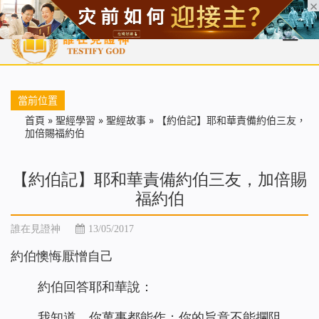
首頁
每日靈糧
天國福音
基督徒見證
信仰解答
聖經
當前位置
首頁
»
聖經學習
»
聖經故事
»
【約伯記】耶和華責備約伯三友，
加倍賜福約伯
【約伯記】耶和華責備約伯三友，加倍賜
福約伯
誰在見證神
13/05/2017
約伯懊悔厭憎自己
約伯回答耶和華說：
我知道，你萬事都能作；你的旨意不能攔阻。