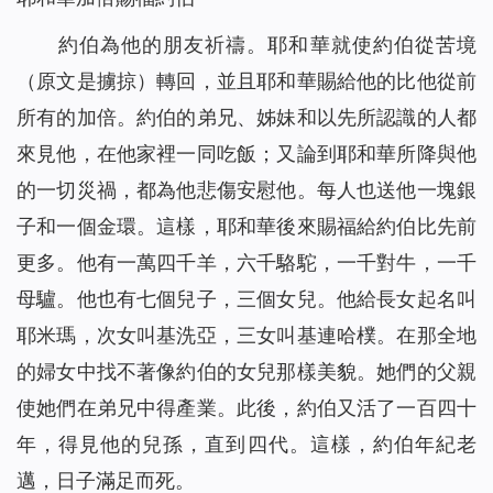
約伯為他的朋友祈禱。耶和華就使約伯從苦境
（原文是擄掠）轉回，並且耶和華賜給他的比他從前
所有的加倍。約伯的弟兄、姊妹和以先所認識的人都
來見他，在他家裡一同吃飯；又論到耶和華所降與他
的一切災禍，都為他悲傷安慰他。每人也送他一塊銀
子和一個金環。這樣，耶和華後來賜福給約伯比先前
更多。他有一萬四千羊，六千駱駝，一千對牛，一千
母驢。他也有七個兒子，三個女兒。他給長女起名叫
耶米瑪，次女叫基洗亞，三女叫基連哈樸。在那全地
的婦女中找不著像約伯的女兒那樣美貌。她們的父親
使她們在弟兄中得產業。此後，約伯又活了一百四十
年，得見他的兒孫，直到四代。這樣，約伯年紀老
邁，日子滿足而死。