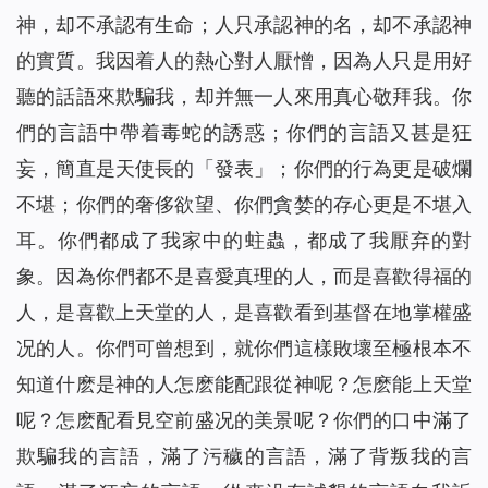
神，却不承認有生命；人只承認神的名，却不承認神
的實質。我因着人的熱心對人厭憎，因為人只是用好
聽的話語來欺騙我，却并無一人來用真心敬拜我。你
們的言語中帶着毒蛇的誘惑；你們的言語又甚是狂
妄，簡直是天使長的「發表」；你們的行為更是破爛
不堪；你們的奢侈欲望、你們貪婪的存心更是不堪入
耳。你們都成了我家中的蛀蟲，都成了我厭弃的對
象。因為你們都不是喜愛真理的人，而是喜歡得福的
人，是喜歡上天堂的人，是喜歡看到基督在地掌權盛
况的人。你們可曾想到，就你們這樣敗壞至極根本不
知道什麽是神的人怎麽能配跟從神呢？怎麽能上天堂
呢？怎麽配看見空前盛况的美景呢？你們的口中滿了
欺騙我的言語，滿了污穢的言語，滿了背叛我的言