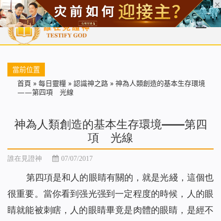
首頁
每日靈糧
天國福音
基督徒見證
信仰解答
聖經
當前位置
首頁
»
每日靈糧
»
認識神之路
»
神為人類創造的基本生存環境
——第四項 光線
神為人類創造的基本生存環境——第四
項 光線
誰在見證神
07/07/2017
第四項是和人的眼睛有關的，就是光綫，這個也
很重要。當你看到强光强到一定程度的時候，人的眼
睛就能被刺瞎，人的眼睛畢竟是肉體的眼睛，是經不