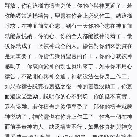
釋放，你有這樣的禱告之後，你的心與神更近了，若
你能經常這樣禱告，聖靈在你身上必然作工。總這樣
呼求，在神面前立心志，到有一天你的心志在神面前
就能蒙悦納，你的心、你的全人都能被神得着了，最
後你就成了一個被神成全的人。禱告對你們來説實在
是太重要了，你禱告獲得聖靈的作工，你的心就被神
感動了，你裏面愛神的勁也就出來了，如果你不用心
禱告，不敞開心與神交通，神就没法在你身上作工。
如果你禱告説完心裏話之後，神的靈還没動工，你裏
面還没受激勵，説明你的心不懇切，你的話不真實，
還有摻雜。若你禱告之後得享受了，那你的禱告就蒙
神悦納了，神的靈也在你身上作工了。作為一個在神
面前事奉神的人，缺乏禱告不行，如果你真把與神交
通看成一種有意義、有價值的事，那你能放弃禱告