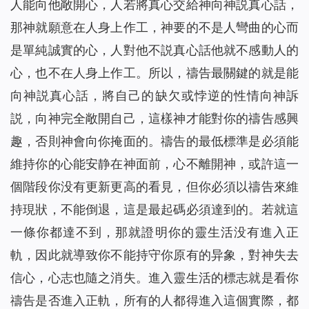
人能向他敞開心，人若將真心交給神向神説真心話，
那神就願意在人身上作工，神要的不是人彎曲的心而
是單純誠實的心，人對他不説真心話他就不感動人的
心，也不在人身上作工。所以，禱告最關鍵的就是能
向神説真心話，將自己的缺欠或悖逆的性情向神訴
説，向神完全敞開自己，這樣神才能對你的禱告感興
趣，否則神會向你掩面的。禱告的最低標準是必須能
維持你的心能安静在神面前，心不離開神，或許這一
個階段你没有更新更高的看見，但你必須以禱告來維
持現狀，不能倒退，這是最起碼必須達到的。若就這
一條你都達不到，那就證明你的靈生活没有進入正
軌，因此就導致你不能持守你原有的异象，對神失去
信心，心志也隨之消失。進入靈生活的標志就是看你
禱告是否進入正軌，所有的人都得進入這個實際，都