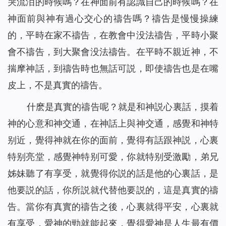
哭流泪的時候嗎？在神面前有認識自己的時候嗎？在
神面前與神有過心交心的禱告嗎？禱告是慢慢操練
的，平時在家不禱告，在教會中没法禱告，平時小聚
會不禱告，到大聚會没法禱告。在平時不親近神，不
揣摩神話，到禱告時也無話可説，即使禱告也是在嘴
皮上，不是真實的禱告。
什麽是真實的禱告呢？就是和神説心裏話，摸着
神的心意和神交通，在神話上與神交通，感覺和神特
别近，覺得神就在你的面前，覺得有話跟神説，心裏
特别亮堂，感覺神特别可愛，你就特别受激勵，弟兄
姊妹聽了有享受，就覺得你説的話是他的心裏話，是
他要説的話，你所説就代替他要説的，這是真實的禱
告。當你有真實的禱告之後，心裏就得平安，心裏就
有享受，愛神的勁就能起來，覺得愛神是人生最有價