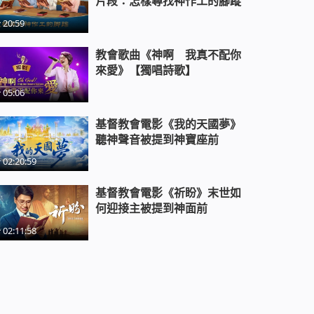
片段：怎樣尋找神作工的腳蹤
20:59
教會電影：我是如何戒掉網癮的 -
精彩片段
教會歌曲《神啊 我真不配你
來愛》【獨唱詩歌】
教會電影：你真了解山東招遠案的
05:06
真相嗎 - 精彩片段
基督教會電影《我的天國夢》
聽神聲音被提到神寶座前
教會電影：何為正教，何為邪教 -
02:20:59
精彩片段
基督教會電影《祈盼》末世如
何迎接主被提到神面前
教會電影：基督徒如何回擊中共定
罪基督的謬論 - 精彩片段
02:11:58
教會電影：主來什麼人先被提 - 精
彩片段