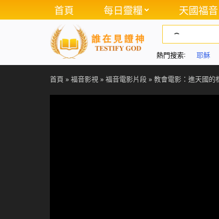
首頁
每日靈糧
天國福音
熱門搜索:
耶穌
首頁
»
福音影視
»
福音電影片段
»
教會電影：進天國的標