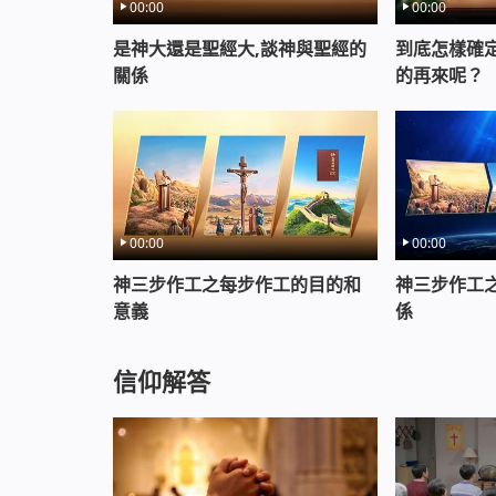
00:00
00:00
是神大還是聖經大,談神與聖經的
到底怎樣確
關係
的再來呢？
00:00
00:00
神三步作工之每步作工的目的和
神三步作工
意義
係
信仰解答