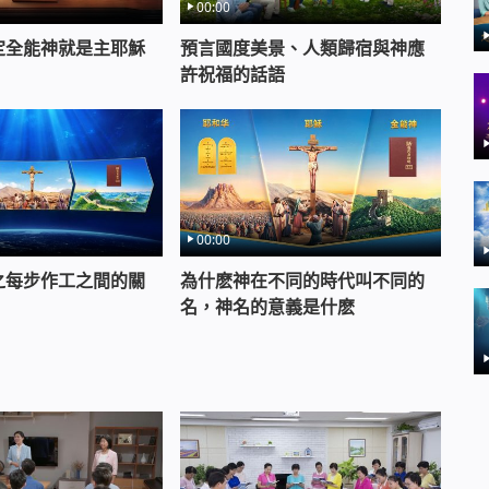
00:00
定全能神就是主耶穌
預言國度美景、人類歸宿與神應
許祝福的話語
00:00
之每步作工之間的關
為什麽神在不同的時代叫不同的
名，神名的意義是什麽