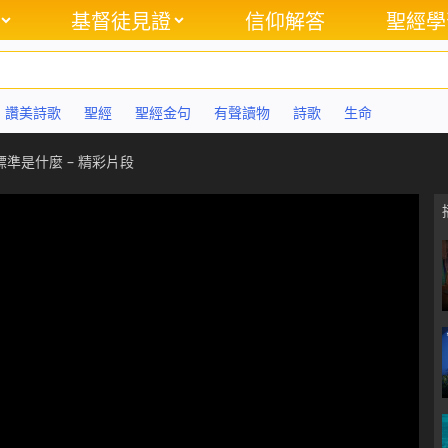
基督徒見證
信仰解答
聖經學
讚美詩歌
聖經
聖經金句
有聲讀物
詩歌
生命
準是什麼 – 精彩片段