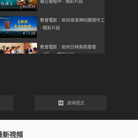
載在聖經中 - 精彩片段
20:34
教會電影：如何尋求神的顯現作工
- 精彩片段
17:28
教會電影：如何分辨真假基督
（下） - 精彩片段
18:37
教會電影：神末世是怎麽作審判工
作潔净人的 - 精彩片段
35:20
教會電影：如何解决説謊、欺騙的
劇場模式
問題 - 精彩片段
42:20
教會電影：只有神能拯救人擺脫痛
最新視頻
苦 - 精彩片段