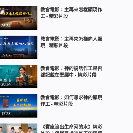
23:49
教會電影：主再來怎樣顯現作
教會電影：經歷基督台前審判得生
工 - 精彩片段
命的見證 - 精彩片段
26:34
18:40
教會電影：主再來怎樣向人顯
教會電影：只有神能拯救人脫離網
現 - 精彩片段
癮的苦害 - 精彩片段
14:48
39:07
教會電影：考察真道到底該聽誰的
教會電影：神的説話作工是否
話 - 精彩片段
都記載在聖經中 - 精彩片段
31:02
20:34
教會電影：世界為何這麼邪惡黑暗
教會電影：如何尋求神的顯現
- 精彩片段
作工 - 精彩片段
17:28
教會電影：找到幫助孩子擺脱網癮
的路途 - 精彩片段
《寶座流出生命河的水》精彩