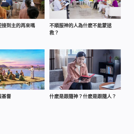
迎接到主的再來嗎
不順服神的人為什麽不能蒙拯
救？
假基督
什麽是跟隨神？什麽是跟隨人？