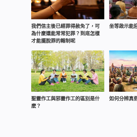
我們信主後已經罪得赦免了，可
坐等啟示能
為什麼還能常常犯罪？到底怎樣
才能擺脫罪的轄制呢
聖靈作工與邪靈作工的區别是什
如何分辨真
麽？