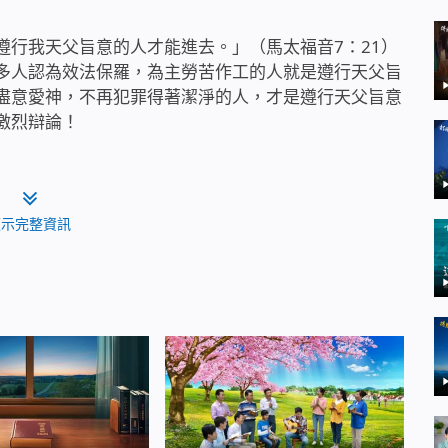
遵行我天父旨意的人才能進去。」（馬太福音7：21）
多人認為效法保羅，為主勞苦作工的人就是遵行天父旨
盡意愛神，不再犯罪得著潔淨的人，才是遵行天父旨意
激烈辯論！
顯示完整資訊