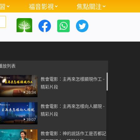
習
福音影視
焦點關注
播放列表
教會電影：主再來怎樣顯現作工 -
精彩片段
26:34
教會電影：主再來怎樣向人顯現 -
精彩片段
39:07
教會電影：神的説話作工是否都記