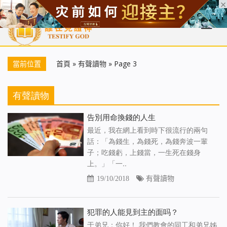
首頁
每日靈糧
天國福音
基督徒見證
信仰解答
聖經
當前位置
首頁
»
有聲讀物
»
Page 3
有聲讀物
告別用命換錢的人生
最近，我在網上看到時下很流行的兩句
話：「為錢生，為錢死，為錢奔波一輩
子；吃錢虧，上錢當，一生死在錢身
上。」「一..
19/10/2018
有聲讀物
犯罪的人能見到主的面吗？
于弟兄：你好！ 我們教會的同工和弟兄姊