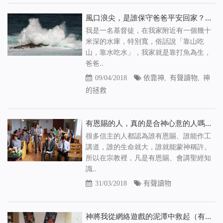
風口浪尖，是誰保守爸爸平安回家？（有聲讀物）
我是一名基督徒，在我家附近有一個幾十
米深的水庫，特別寬，俗話說「靠山吃
山，靠水吃水」，我家就是靠打魚為生，
爸爸..
09/04/2018
依靠神
,
有聲讀物
,
神
的拯救
有恩賜的人，真的是合神心意的人嗎（有聲讀物）
很多信主的人都認為誰有恩賜、誰能作工
講道，誰的生命就大，誰就能蒙神稱許。
所以在宗教裡，凡是有恩賜、會講聖經知
識..
31/03/2018
有聲讀物
神將我從網絡遊戲的泥潭中救起（有聲讀物）