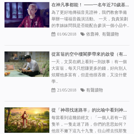
在神凡事都能！ ——一名年近70歲基督徒的演員經歷（有聲讀物）
為了更好地傳福音見證神，我們教會準備
舉辦一場福音義演活動。 一天，負責策劃
的李姊妹問我是否能配合參演一個小品中..
01/06/2018
依靠神
,
有聲讀物
從富翁的空中樓閣夢帶來的啟發（有聲讀物）
一天，文昊在網上看到一則故事：有一個
大富翁，每天只想賺更多的錢，好向別人
炫耀他多富有，但是他很吝嗇，又沒什麼
學..
21/05/2018
有聲讀物
從「神尋找迷路羊」的比喻中看到神對人類的愛惜（有聲讀物）
每當看到這幾節經文：「一個人若有一百
隻羊，一隻走迷了路，你們的意思如何？
他豈不撇下這九十九隻，往山裡去找那隻