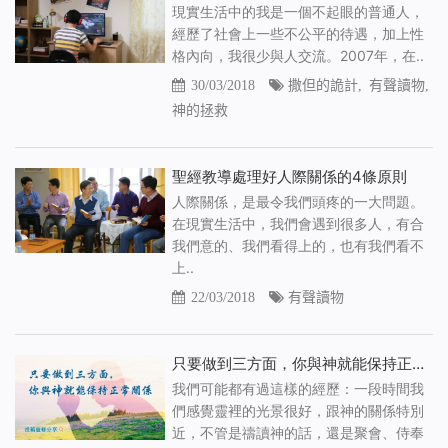
現實生活中的我是一個不起眼的普通人，
經歷了社會上一些不公平的待遇，加上性
格內向，我很少與人交流。2007年，在..
30/03/2018
撒但的詭計
,
有聲讀物
,
神的拯救
聖經教導處理好人際關係的4條原則
人際關係，是最令我們頭疼的一大問題。
在現實生活中，我們會遇到很多人，有合
我們意的、我們看得上的，也有我們看不
上..
22/03/2018
有聲讀物
只要做到三方面，你與神就能保持正常關係（有聲讀物）
我們可能都有過這樣的經歷：一段時間我
們感覺靈裡的光景很好，跟神的關係特別
近，不管是禱讀神的話，還是聚會、侍奉