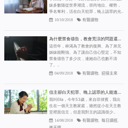
妹多數隨從世界潮流，崇尚地位、權勢，
爭名奪利，活在白天犯罪，晚上認罪的光..
10/10/2018
有聲讀物
為什麼禁食禱告，教會荒涼的問題還是沒有得到解決（有聲讀物）
這些年，林渴為了教會的復興、為了弟兄
姊妹能剛強、為了讓自己信心堅定，不知
禁食禱告了多少次，連她自己也數不清
了。..
04/09/2018
有聲讀物
,
迎接主來
信主卻白天犯罪、晚上認罪的人能進天國嗎 （有聲讀物）
我叫Ella，今年53歲，來自菲律賓，我出
生在一個天主教家庭，雖然從小在天主教
堂裡面信主，但是我對主的認識很少..
14/08/2018
有聲讀物
,
每日讀經
,
進天國