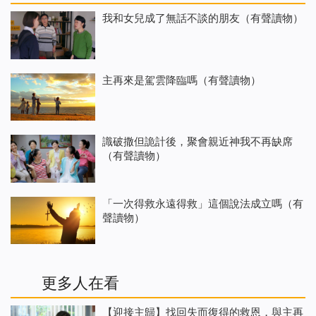
我和女兒成了無話不談的朋友（有聲讀物）
主再來是駕雲降臨嗎（有聲讀物）
識破撒但詭計後，聚會親近神我不再缺席
（有聲讀物）
「一次得救永遠得救」這個說法成立嗎（有
聲讀物）
更多人在看
【迎接主歸】找回失而復得的救恩，與主再