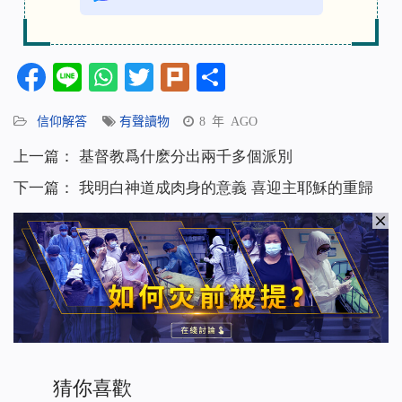
Facebook
Line
WhatsApp
Twitter
Plurk
分
享
信仰解答
有聲讀物
8 年 AGO
上一篇：
基督教爲什麽分出兩千多個派別
下一篇：
我明白神道成肉身的意義 喜迎主耶穌的重歸
猜你喜歡