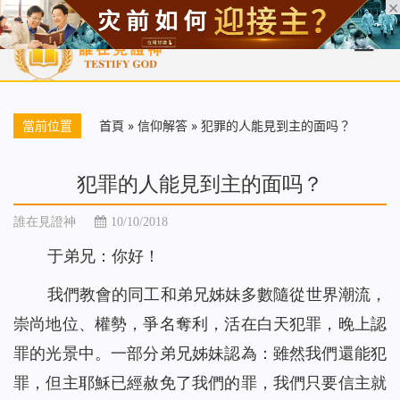
首頁
每日靈糧
天國福音
基督徒見證
信仰解答
聖經
當前位置
首頁
»
信仰解答
»
犯罪的人能見到主的面吗？
犯罪的人能見到主的面吗？
誰在見證神
10/10/2018
于弟兄：你好！
我們教會的同工和弟兄姊妹多數隨從世界潮流，
崇尚地位、權勢，爭名奪利，活在白天犯罪，晚上認
罪的光景中。一部分弟兄姊妹認為：雖然我們還能犯
罪，但主耶穌已經赦免了我們的罪，我們只要信主就