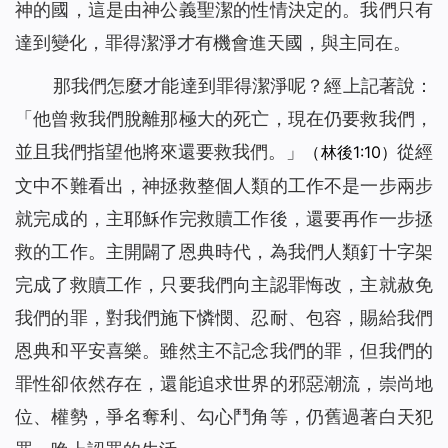
神的國，這是由神公義聖潔的性情決定的。我們只有
達到變化，罪得潔淨才有機會進天國，與主同在。
那我們怎麼才能達到罪得潔淨呢？經上記著說：
「他曾救我們脫離那極大的死亡，現在仍要救我們，
並且我們指望他將來還要救我們。」
從經
（林後1:10）
文中不難看出，神拯救整個人類的工作不是一步兩步
就完成的，主耶穌作完救贖工作後，還要再作一步拯
救的工作。主開闢了恩典時代，為我們人類釘十字架
完成了救贖工作，只要我們向主認罪悔改，主就赦免
我們的罪，對我們施下憐憫、忍耐、包容，賜給我們
恩典和平安喜樂。雖然主不記念我們的罪，但我們的
罪性卻依然存在，還能追求世界的邪惡潮流，崇尚地
位、權勢，爭名奪利、勾心鬥角等，仍舊過著白天犯