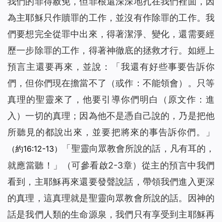
我們的罪得赦免，但罪根還深深地扎在我們裡面，因
為主耶穌只作贖罪的工作，並沒有作除罪的工作。我
們要想完全從罪中出來，得著潔淨、變化，還需要經
歷一步除罪的工作，得著神徹底的拯救才行。如經上
預言主還要再來，並說：「
我還有好些事要告訴你
們，但你們現在擔當不了（或作：不能領會）。只等
真理的聖靈來了，他要引導你們明白
（原文作：進
入）
一切的真理；因為他不是憑自己說的，乃是把他
所聽見的都說出來，並要把將來的事告訴你們。
」
「
聖靈向眾教會所說的話，凡有耳的，
（約16:12-13）
就應當聽！
」（可參看啟2-3章）從主的預言中我們
看到，主耶穌再來還要發聲說話，帶領我們進入更深
的真理，這真理就是聖靈向眾教會所說的話。因神的
話是我們人類的生命源泉，我們只有享受到主耶穌再