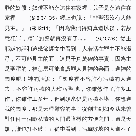
罪的奴僕；奴僕不能永遠住在家裡，兒子是永遠住在
家裡。
」
經上也說：「非聖潔沒有人能
（約8:34-35）
見主。」
「
因為我們得知真道以後，若故
（來12:14）
意犯罪，贖罪的祭就再沒有了……
」
從主
（來10:26）
耶穌的話和這幾節經文中看到，人若活在罪中不能潔
淨，不可能見主的面，這是千真萬確的事實，因為主
是聖潔的，神怎麼可能會讓罪人見神的榮面，進神的
國度呢！神的話說：「
國度裡不容許有污穢的人進
去，不容許污穢的人玷污聖地，你雖然作了許多工
作，你雖作工多年，但到頭來仍是污穢不堪，你想進
我的國度，那是天理難容的事！從創世到如今我未曾
對任何一個獻私情的人開過這樣的方便之門，這是天
規，誰也打不破！
」從中看到，污穢敗壞的人進不了