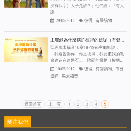
沒有我字）人子是誰？』他們說：『有人
說..
29/05/2017
彼得
,
有聲讀物
主耶穌為什麼稱許彼得的信呢（有聲讀物）
聖經馬太福音16章18-19節主耶穌說：
「我還告訴你，你是彼得，我要把我的教
會建造在這磐石上；陰間的權柄（權柄..
10/05/2017
彼得
,
有聲讀物
,
每日
讀經
,
馬太福音
返回首頁
上一頁
1
2
3
4
5
關注我們