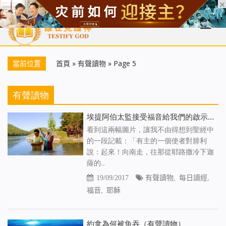
首頁
每日靈糧
天國福音
基督徒見證
信仰解答
聖經
當前位置
首頁
»
有聲讀物
»
Page 5
有聲讀物
埃提阿伯太監接受福音給我們的啟示（有聲讀物）
看到這兩幅圖片，讓我不由得想到聖經中
的一段記載：「有主的一個使者對腓利
說：起來！向南走，往那從耶路撒冷下迦
薩的..
19/09/2017
有聲讀物
,
每日讀經
,
福音
,
耶穌
約拿為何被魚吞（有聲讀物）