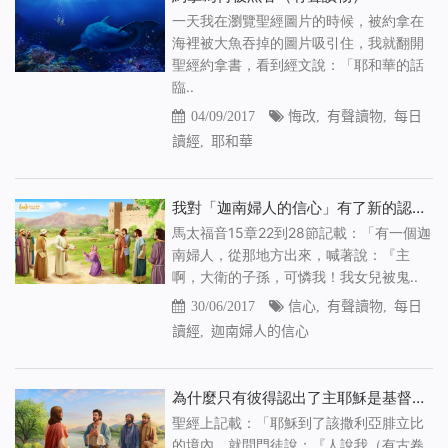
一天我在瀏覽聖經圖片的時候，被約拿在
海裡被大魚吞掉的圖片吸引住，我就翻開
聖經約拿書，看到經文說：「耶和華的話
臨..
04/09/2017
悔改
,
有聲讀物
,
每日
讀經
,
耶和華
我對「迦南婦人的信心」有了新的認識（有聲讀物）
馬太福音15章22到28節記載：「有一個迦
南婦人，從那地方出來，喊著說：『主
啊，大衛的子孫，可憐我！我女兒被鬼..
30/06/2017
信心
,
有聲讀物
,
每日
讀經
,
迦南婦人的信心
為什麼只有彼得認出了主耶穌是基督？（有聲讀物）
聖經上記載：「耶穌到了該撒利亞腓立比
的境內，就問門徒說：『人說我（有古卷