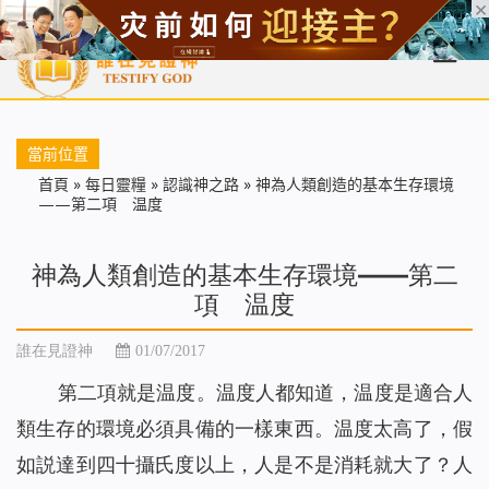
首頁
每日靈糧
天國福音
基督徒見證
信仰解答
聖經
當前位置
首頁
»
每日靈糧
»
認識神之路
»
神為人類創造的基本生存環境
——第二項 温度
神為人類創造的基本生存環境——第二
項 温度
誰在見證神
01/07/2017
第二項就是温度。温度人都知道，温度是適合人
類生存的環境必須具備的一樣東西。温度太高了，假
如説達到四十攝氏度以上，人是不是消耗就大了？人