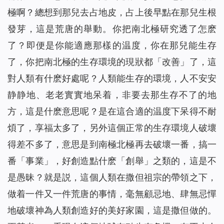
極啊？總想到那兒去占地皮，占上後早點在那兒生根
發芽，這是荒唐的舉動。你把南北極研究透了怎麽
了？即便是你能適應那樣的温度，你在那兒能生存
了，你把南北極的生存環境的現狀都「改善」了，這
對人類有什麽好處呢？人類能生存的環境，人不安安
静静地、老老實實地呆着，非要去那生存不了的地
方，這是什麽意思呢？是在這合適的温度下呆得不耐
煩了，享福太多了，另外這個正常的生存環境人破壞
得差不多了，意思是到南極北極再去破壞一番，搞一
番「事業」，好創造點什麽「創舉」之類的，這是不
是愚昧？就是説，這個人類在撒但祖宗的帶領之下，
做着一件又一件荒唐的事情，毫無顧忌地、肆無忌憚
地破壞神為人類創造好的美好家園，這是撒但做的。