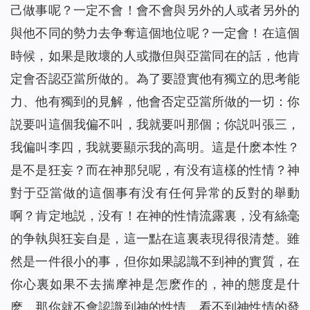
己做事呢？一定不會！會不會與另外的人或者另外的
與他不同的勢力去争奪這個地位呢？一定會！在這個
時候，如果是敗壞的人或撒但與亞當同在的話，他肯
定會否認亞當所做的。為了要證實他有獨立的思考能
力、他有獨到的見解，他會否定亞當所做的一切：你
説要叫這個我偏不叫，我就要叫那個；你説叫張三，
我偏叫李四，我就要顯示我的高明。這是什麽本性？
是不是狂妄？而在神那兒呢，有没有這樣的性情？神
對于亞當做的這個事有没有任何异常的反對的舉動
啊？肯定地説，没有！在神的性情流露裏，没有絲毫
的争執與狂妄自是，這一點在這裏表現得很清楚。雖
然是一件很小的事，但你如果認識不到神的實質，在
你心裏如果不去揣摩神是怎麽作的，神的態度是什
麽，那你就不會認識到神的性情，看不到神性情的發