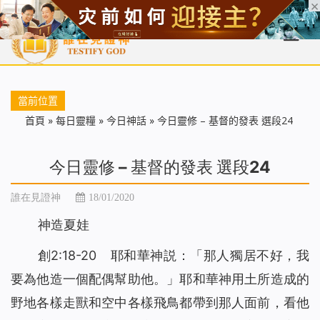
首頁
每日靈糧
天國福音
基督徒見證
信仰解答
聖經
當前位置
首頁
»
每日靈糧
»
今日神話
»
今日靈修 – 基督的發表 選段24
今日靈修 – 基督的發表 選段24
誰在見證神
18/01/2020
神造夏娃
創2:18-20 耶和華神説：「那人獨居不好，我
要為他造一個配偶幫助他。」耶和華神用土所造成的
野地各樣走獸和空中各樣飛鳥都帶到那人面前，看他