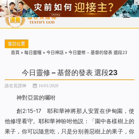
首頁
每日靈糧
天國福音
基督徒見證
信仰解答
聖經
當前位置
首頁
»
每日靈糧
»
今日神話
»
今日靈修 – 基督的發表 選段23
今日靈修 – 基督的發表 選段23
誰在見證神
16/01/2020
神對亞當的囑咐
創2:15-17 耶和華神將那人安置在伊甸園，使
他修理看守。耶和華神吩咐他説：「園中各樣樹上的
果子，你可以隨意吃，只是分别善惡樹上的果子，你