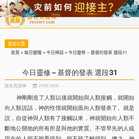
首頁
每日靈糧
天國福音
基督徒見證
信仰解答
聖經
當前位置
首頁
»
每日靈糧
»
今日神話
»
今日靈修 – 基督的發表 選段31
今日靈修 – 基督的發表 選段31
誰在見證神
23/01/2020
神剛剛造了人類以後就開始與人類接觸，就開始
向人類説話，神的性情就開始面向人類發表了。就是
説，自從神與人類有了接觸以來，神就開始向人類不
斷地公開他的所有所是與他的實質。不管早先的人或
現在的人能不能看得到、能不能了解得到，總之，神