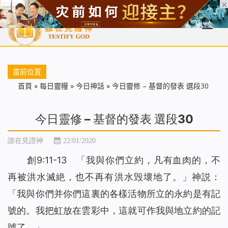
首頁
每日靈糧
天國福音
基督徒見證
信仰解答
聖經
當前位置
首頁
»
每日靈糧
»
今日神話
»
今日靈修 – 基督的發表 選段30
今日靈修 – 基督的發表 選段30
誰在見證神
22/01/2020
創9:11-13 「我與你們立約，凡有血肉的，不
再被洪水滅絶，也不再有洪水毁壞地了。」神説：
「我與你們并你們這裏的各樣活物所立的永約是有記
號的。我把虹放在雲彩中，這就可作我與地立約的記
號了。」