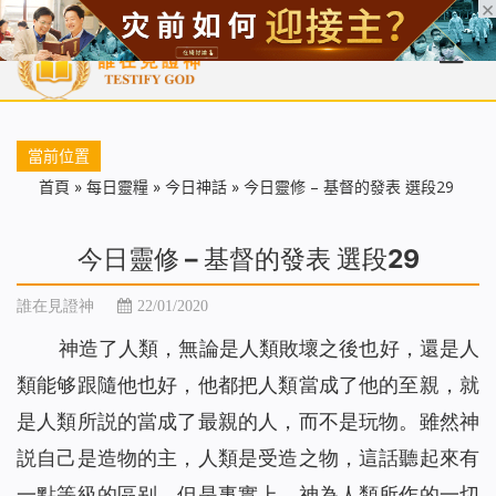
首頁
每日靈糧
天國福音
基督徒見證
信仰解答
聖經
當前位置
首頁
»
每日靈糧
»
今日神話
»
今日靈修 – 基督的發表 選段29
今日靈修 – 基督的發表 選段29
誰在見證神
22/01/2020
神造了人類，無論是人類敗壞之後也好，還是人
類能够跟隨他也好，他都把人類當成了他的至親，就
是人類所説的當成了最親的人，而不是玩物。雖然神
説自己是造物的主，人類是受造之物，這話聽起來有
一點等級的區别，但是事實上，神為人類所作的一切