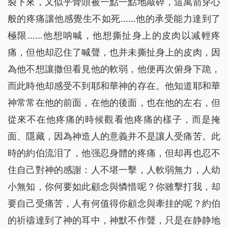
裂下來，又似乎骨頭被一點一點地敲碎，這萬箭穿心
般的疼痛讓他感覺生不如死……他的承受能力達到了
極限……他想呐喊，他想撕扯身上的皮肉以减輕疼
痛，但他却忍住了喊聲，也并未撕扯身上的皮肉，因
為他不想讓撒但看見他的軟弱，他便再次俯身下跪，
而此時他却感受不到耶和華神的存在。他知道耶和華
神常常在他的前面，在他的後面，也在他的左右，但
從來不在他疼痛的時候觀看他疼痛的樣子，而是掩
面、隱藏，因為神造人的意義并不是讓人受痛苦。此
時的約伯流泪了，他强忍身體的疼痛，但却再也忍不
住自己對神的感謝：人不堪一擊，人軟弱無力，人幼
小無知，你何要如此顧念與憐惜呢？你雖擊打我，却
要自己受痛苦，人有何值得你顧念與牽挂的呢？約伯
的祈禱達到了神的耳中，神默不作聲，只是在静静地