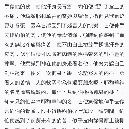
手傷他的皮，使他渾身長毒瘡，約伯便感到了皮上的
疼痛，他稱頌耶和華神的奇妙與聖潔，撒但見狀氣焰
更加囂張。因為它感受到了殘害人的快樂，它便伸手
去抓約伯的肉，使他的毒瘡潰爛，頓時約伯感到了血
肉的無比疼痛與痛苦，便不由自主地雙手揉捏渾身的
皮肉，似乎這樣可以减輕肉體的疼痛帶來的對心靈的
撞擊。他意識到神在他的身邊看着他，他努力讓自己
剛强起來，便又一次俯身下跪：你鑒察人的内心，察
看人的苦情，人的軟弱你為何還要顧念呢？耶和華神
的名是應當稱頌的。撒但雖見約伯疼痛難堪的樣子，
却未見約伯弃掉耶和華神的名，它便急促地伸手去傷
害約伯的骨頭，恨不得將約伯碎尸萬段，頃刻間，約
伯便感到了前所未有的痛苦，似乎皮肉從骨頭上被撕