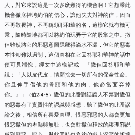
人，對它來説這是一次多麽難得的機會啊！它想乘此
機會徹底摧垮約伯的信心，讓他失去對神的信，因而
不再敬畏神，不再稱頌耶和華的名，這樣它就有機可
乘，隨時隨地都可以將約伯玩弄于它的股掌之中。撒
但雖然將它的邪惡意圖隱藏得滴水不漏，但它的惡毒
本性却難以遏制，這個真相在它回答耶和華神的話中
便可見端倪，經文中這樣記載：「撒但回答耶和華
説：『人以皮代皮，情願捨去一切所有的保全性命。
你且伸手傷他的骨頭和他的肉，他必當面弃掉
你。』」
撒但的此番對話讓人不禁對撒但
（伯2:4-5）
的惡毒有了實質性的認識與感想，聽了撒但的此番謬
論之後，相信所有喜愛真理、恨惡邪惡的人都會更加
恨惡撒但的卑鄙與無耻，也會對撒但釋放的謬理邪説
感到厭惡、噁心，與此同時也為約伯獻上深深的祈禱