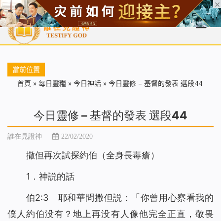
首頁
每日靈糧
天國福音
基督徒見證
信仰解答
聖經
當前位置
首頁
»
每日靈糧
»
今日神話
»
今日靈修 – 基督的發表 選段44
今日靈修 – 基督的發表 選段44
誰在見證神
22/02/2020
撒但再次試探約伯（全身長毒瘡）
1．神説的話
伯2:3 耶和華問撒但説：「你曾用心察看我的
僕人約伯没有？地上再没有人像他完全正直，敬畏