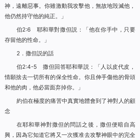
神，遠離惡事。你雖激動我攻擊他，無故地毁滅他，
他仍然持守他的純正。」
伯2:6 耶和華對撒但説：「他在你手中，只要
存留他的性命。」
2．撒但説的話
伯2:4-5 撒但回答耶和華説：「人以皮代皮，
情願捨去一切所有的保全性命。你且伸手傷他的骨頭
和他的肉，他必當面弃掉你。」
約伯在極度的痛苦中真實地體會到了神對人的顧
念
在耶和華神對撒但的問話之後，撒但便暗自高
興，因為它知道它將又一次獲准去攻擊神眼中的完全