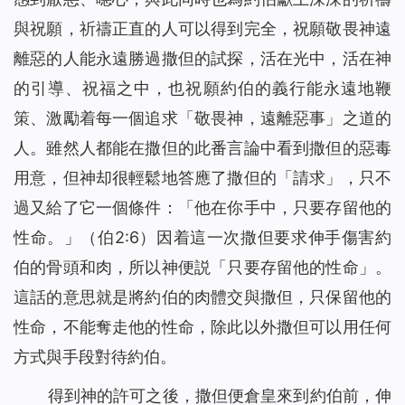
與祝願，祈禱正直的人可以得到完全，祝願敬畏神遠
離惡的人能永遠勝過撒但的試探，活在光中，活在神
的引導、祝福之中，也祝願約伯的義行能永遠地鞭
策、激勵着每一個追求「敬畏神，遠離惡事」之道的
人。雖然人都能在撒但的此番言論中看到撒但的惡毒
用意，但神却很輕鬆地答應了撒但的「請求」，只不
過又給了它一個條件：「他在你手中，只要存留他的
性命。」（伯2:6）因着這一次撒但要求伸手傷害約
伯的骨頭和肉，所以神便説「只要存留他的性命」。
這話的意思就是將約伯的肉體交與撒但，只保留他的
性命，不能奪走他的性命，除此以外撒但可以用任何
方式與手段對待約伯。
得到神的許可之後，撒但便倉皇來到約伯前，伸