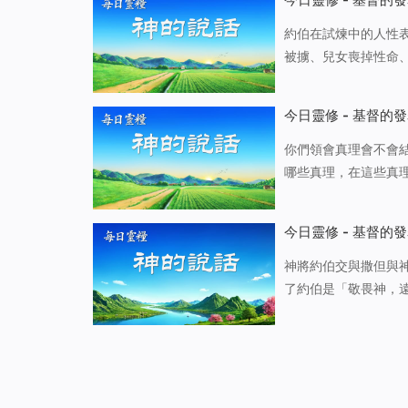
約伯在試煉中的人性表現（
被擄、兒女喪掉性命
了頭，伏在地上下拜」
没有驚慌，没有哭泣
今日靈修 - 基督的發
你們領會真理會不會
哪些真理，在這些真
哪方面真理，就直接
意，首先要看臨到你
今日靈修 - 基督的發
神將約伯交與撒但與神作工的宗旨的關係 雖然在此
了約伯是「敬畏神，
約伯本人的人性與追
麽神會把他交給撒但