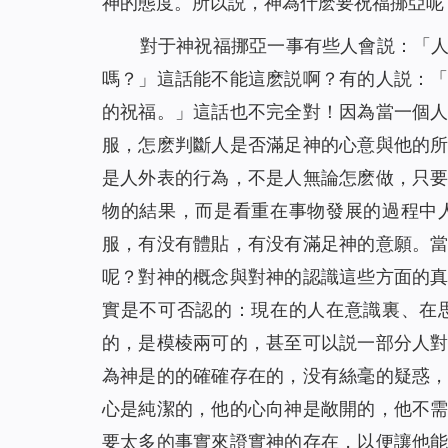
神的態度。所以説，神為什麽要祝福挪亞呢
對于神祝福挪亞一事有些人會説：「
嗎？」這話能不能這麽説啊？有的人説：
的祝福。」這話也不完全對！因為當一個
服，怎麽判斷人是否滿足神的心意與他的
是人外表的行為，不是人無論怎麽做，只
物的結果，而是看重在事物發展的過程中
服，有没有體貼，有没有滿足神的意願。
呢？對神的概念與對神的認識這些方面的
實是不可否認的：現在的人在意識裏、在
的，是模棱兩可的，甚至可以説一部分人
為神是的的確確存在的，没有絲毫的疑惑
心是純潔的，他的心向神是敞開的，他不
要太多的事實來證實神的存在，以便讓他