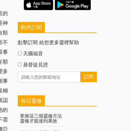
當的
受神
郵件訂閱
有順
而不
點擊訂閱 給您更多靈裡幫助
看事
天國福音
有順
基督徒見證
理多
個事
模糊
裏認
每日靈修
他的
掌握這三個靈修方法
不需
靈修才能達到果效
挪亞