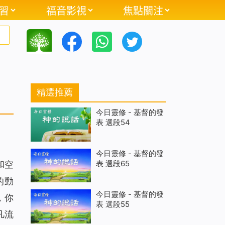
習
福音影視
焦點關注
精選推薦
今日靈修 - 基督的發
表 選段54
今日靈修 - 基督的發
表 選段65
和空
的動
今日靈修 - 基督的發
，你
表 選段55
凡流