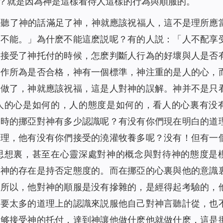
？就是因為神是這樣看待人這樣的行為與順服的。
人聽了神的話滿足了神，神就應該祝福人，這不是理所應
「不能。」為什麽不能這麽説呢？有的人説：「人不配享
人接受了神托付的時候，怎麽判斷人行為的好壞與人是否
所作所為是否合格，神有一個標準，神注重的是人的心，
要做了，神就應該祝福，這是人對神的誤解。神并不是只
人的心是如何的，人的態度是如何的，看人的心裏有没
當時的挪亞對神有多少認識呢？有没有你們現在明白的道
真理，他有没有你們接受的澆灌牧養多呢？没有！但有一
思想裏，甚至在心靈深處對神的概念與對待神的態度是
對神的存在是持否定態度的。而在挪亞的心裏與他的意識
，所以，他對神的順服是没有摻雜的，是經得起考驗的，
需要太多的道理上的認識來説服他自己對神言聽計從，也
能够接受神的托付，達到神讓他做什麽他就做什麽，這是