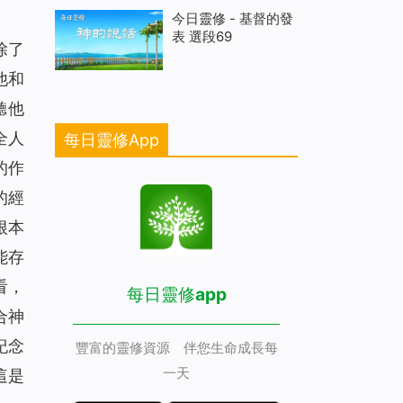
今日靈修 - 基督的發
表 選段69
除了
他和
聽他
全人
每日靈修App
的作
的經
根本
能存
看，
每日靈修app
合神
紀念
豐富的靈修資源 伴您生命成長每
一天
這是