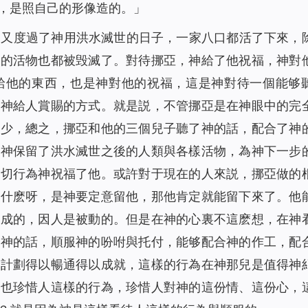
，是照自己的形像造的。」
，又度過了神用洪水滅世的日子，一家八口都活了下來，
上的活物也都被毁滅了。對待挪亞，神給了他祝福，神對
給他的東西，也是神對他的祝福，這是神對待一個能够
是神給人賞賜的方式。就是説，不管挪亞是在神眼中的完
多少，總之，挪亞和他的三個兒子聽了神的話，配合了神
為神保留了洪水滅世之後的人類與各樣活物，為神下一步
一切行為神祝福了他。或許對于現在的人來説，挪亞做的
做什麽呀，是神要定意留他，那他肯定就能留下來了。他
作成的，因人是被動的。但是在神的心裏不這麽想，在神
聽神的話，順服神的吩咐與托付，能够配合神的作工，配
的計劃得以暢通得以成就，這樣的行為在神那兒是值得神
，也珍惜人這樣的行為，珍惜人對神的這份情、這份心，