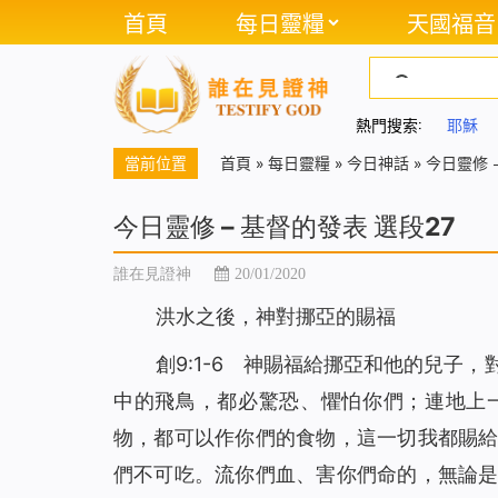
首頁
每日靈糧
天國福音
熱門搜索:
耶穌
當前位置
首頁
»
每日靈糧
»
今日神話
»
今日靈修 
今日靈修 – 基督的發表 選段27
誰在見證神
20/01/2020
洪水之後，神對挪亞的賜福
創9:1-6 神賜福給挪亞和他的兒子
中的飛鳥，都必驚恐、懼怕你們；連地上
物，都可以作你們的食物，這一切我都賜
們不可吃。流你們血、害你們命的，無論