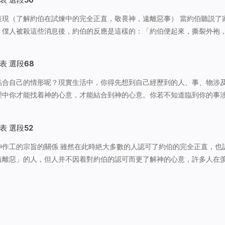
了解約伯在試煉中的完全正直，敬畏神，遠離惡事） 當約伯聽説了家産
、僕人被殺這些消息後，約伯的反應是這樣的：「約伯便起來，撕裂外袍
。（伯1:20）在這句話中記述了一個這樣的事實：約伯聽到這個消息之
，也没有斥責報信…
表 選段68
結合自己的情形呢？現實生活中，你得先想到自己經歷到的人、事、物涉
理中你才能找着神的心意，才能結合到神的心意。你若不知道臨到你的事
去尋求神的心意，這樣做比較盲目，不能達到果效。要尋求真理、明白神
的事是哪一類的事，涉及哪…
表 選段52
時絶大多數的人認可了約伯的完全正直，也認可
遠離惡」的人，但人并不因着對約伯的認可而更了解神的心意，許多人在
求的同時對神提出了這樣的疑問：約伯如此完全、正直，如此讓人愛慕，
讓他受如此多的苦呢？…