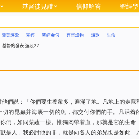
基督徒見證
信仰解答
聖經學
讚美詩歌
聖經
聖經金句
有聲讀物
詩歌
生命
– 基督的發表 選段27
，對他們説：「你們要生養衆多，遍滿了地。凡地上的走獸
一切的昆蟲并海裏一切的魚，都交付你們的手。凡活着
給你們，如同菜蔬一樣。惟獨肉帶着血，那就是它的生命
是獸是人，我必討他的罪，就是向各人的弟兄也是如此。