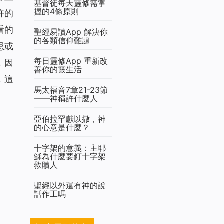
基督徒每天靈修需掌
握的4條原則
許的
看的
聖經易讀App 解決你
的各類信仰難題
忌或
每日靈修App 重新改
，因
善你的靈生活
，這
馬太福音7章21-23節
——神稱許什麼人
亞伯拉罕獻以撒，神
的心意是什麼？
十字架的意義：主耶
穌為什麼要釘十字架
救贖人
聖經以外還有神的說
話作工嗎