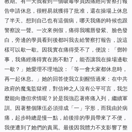
教期。有一天我看到一個吸毒學員因痛經向警察打報
告申請休息，很輕易就獲得了批准，還在操場上休息
了半天。想到自己也有這個病，哪天我痛的時候也跟
警察說一聲。一次來例假，痛得我嘴唇發紫、臉色發
白，旁邊的學員看到後都叫我去給警察打報告，說這
樣可以歇一歇。因我實在痛得受不了，便說：「鄧幹
事，我痛經痛得實在跑不動了，能否讓我在操場邊歇
一歇？」她愛理不理地說：「等一會大家都休息時，
再一起休息。」她的回答使我立刻醒悟過來：在中共
政府的魔鬼監獄裡，對信神之人沒有公平可言，我怎
麼能向撒但求情呢？於是我強忍著疼痛入列，繼續軍
訓。因著整個隊伍必須排成「一」字形，而我由於病
痛，起步時總是慢一點，給後排的學員帶來了不便，
我便遭到了她們的責罵。最後因我體力不支影響了整