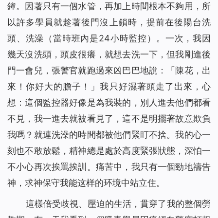
鐘。因著只有一個水管，再加上時間根本不夠用，所
以許多學員就趁著後門沒上鎖時，提前在後陽台洗
頭、洗澡（當時班內是24小時監控）。一次，我因
幾天沒洗頭，頭皮很癢，就想去洗一下，但我剛進後
門一會兒，張警官就跑過來凶巴巴地說：「陳花，出
來！你好大的膽子！」我只好濕著頭走了出來，心
想：這個監控器好像是為我裝的，別人進去他們都看
不見，我一進去就被看見了，這不是明擺著故意欺負
我嗎？就連洗澡的時間都被他們緊盯不捨。我的心一
刻也不敢放鬆，精神總是處於高度緊張狀態，深怕一
不小心再次挨罵挨訓。痛苦中，我只有一個勁地禱告
神，求神保守我能这样的环境中站立住。
這樣倍受歧視、壓迫的生活，貫穿了我的整個勞