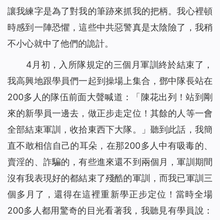
讓我練字是為了對我的筆跡來抓我的把柄。我心裡頓
時感到一陣恐懼，這些中共惡警真是太陰險了，我稍
不小心就中了他們的詭計。
4月初，入所隊規定的三個月軍訓終於結束了，
我高興地跟學員們一起到操場上集合，鄧中隊長站在
200多人的隊伍前面大聲喊道：「陳花出列！站到剛
來的新學員一邊去，做正步走定位！其餘的人等一會
全部結束軍訓，收拾東西下大隊。」聽到此話，我簡
直不敢相信自己的耳朵，在那200多人中有吸毒的、
賣淫的、詐騙的，有些進來還不到兩個月，軍訓期間
沒有我表現好的都結束了殘酷的軍訓，而我已軍訓三
個多月了，還得在這裡重新學正步定位！當時全場
200多人都用驚奇的目光看著我，我聽見有學員說：