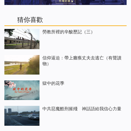
猜你喜歡
勞教所裡的辛酸歷記（三）
信仰逼迫：帶上癱瘓丈夫去逃亡（有聲讀
物）
獄中的花季
中共惡魔酷刑摧殘 神話語給我信心力量