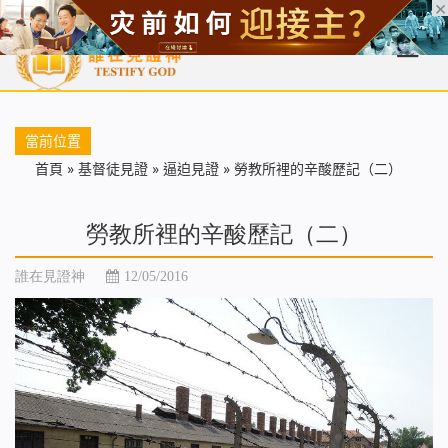
首頁
每日靈糧
天國福音
基督徒見證
信仰解答
聖經
當前位置
首頁
»
基督徒見證
»
逼迫見證
»
勞教所裡的辛酸歷記（二）
勞教所裡的辛酸歷記（二）
誰在見證神
12/05/2016