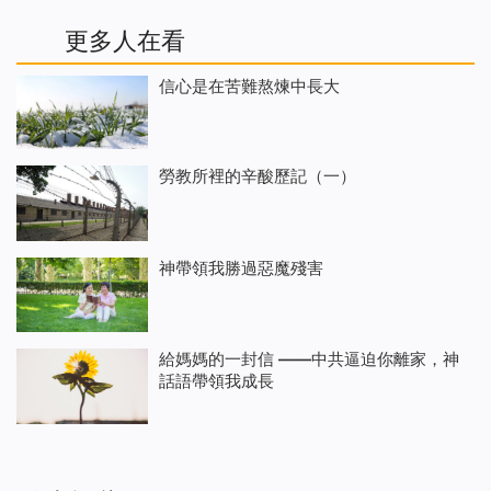
更多人在看
信心是在苦難熬煉中長大
勞教所裡的辛酸歷記（一）
神帶領我勝過惡魔殘害
給媽媽的一封信 ——中共逼迫你離家，神
話語帶領我成長