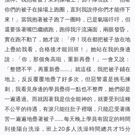
你們的被子在操場上跑圈，直到我說停你們才能停下
來！」當我抱著被子跑了一圈時，已是氣喘吁吁，但
還要張著嘴巴繼續跑，跑得我汗流滿面，兩眼發昏，
實在跑不動了，她才說：「停！現在都把被子放在地
上疊給我看，合格後才能回班！」她站在我的身邊
說：「你，那個角高啦，重新再疊！」一會又說：
「整體不平，再重新疊……」就這樣，我把被子鋪在
地上，反反覆覆地疊了好多次，但惡警還是挑毛揀
刺，我看見身邊的學員疊得一點也不整齊，她們卻是
一遍通過。而就因著我是信全能神的，就要受到這種
不公平的待遇，有淚只能往肚子裡咽，只能忍受著痛
苦一遍遍地疊著被子……每天晚上學員有固定的時間
到後陽台洗澡，班上20多人洗澡時間總共才15分