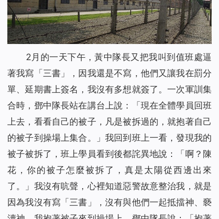
2月的一天下午，黃中隊長又把我叫到值班處逼
著我寫「三書」，因我還是不寫，他們又讓我在罰分
單、延期書上簽名，我沒有多想就簽了。一次軍訓集
合時，鄧中隊長站在講台上說：「現在全體學員回班
上去，看看自己的被子，凡是被拆過的，就抱著自己
的被子到操場上集合。」我回到班上一看，發現我的
被子被拆了，班上學員看到後都詫異地說：「啊？陳
花，你的被子怎麼被拆了，真是太陽從西邊出來
了。」我沒有吭聲，心裡知道惡警故意整治我，就是
因為我沒有寫「三書」，沒有與他們一起抵擋神、褻
瀆神。我抱著被子來到操場上，鄧中隊長說：「抱著