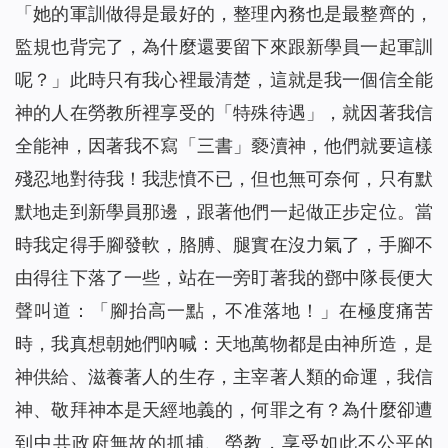
「她的軍訓做得是最好的，整理內務也是最整齊的，
監規也背完了，為什麼還要留下來跟新學員一起軍訓
呢？」此時只有我心裡最清楚，這就是我一個信全能
神的人在勞教所裡享受的「特殊待遇」，就因著我信
全能神，因著我不寫「三書」褻瀆神，他們就要這樣
殘忍地對待我！我悲憤不已，但也無可奈何，只有默
默地走到新學員那邊，跟著他們一起做正步定位。當
時我定得手腳發軟，胳膊、腿實在沒力氣了，手腳不
由得往下落了一些，站在一旁盯著我的鄧中隊長便大
聲叫道：「腳抬高一點，不准落地！」在極度痛苦
時，我真想朝她們吶喊：天地萬物都是由神所造，是
神供給、滋養著人的生存，主宰著人類的命運，我信
神、敬拜神本是天經地義的，何罪之有？為什麼卻遭
到中共政府無故的抓捕、勞教，享受如此不公平的