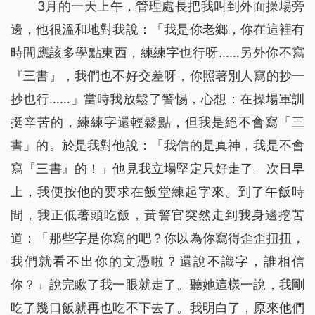
3月的一天上午，管理處長把我叫到外面操場旁
邊，他很溫和地對我說：「我是你老鄉，你在這裡有
時間應該多學點東西，練練字也行呀……另外你不寫
『三書』，我們也不好交差呀，你照著別人寫的抄一
抄也行……」當時我放鬆了警惕，心想：在操場軍訓
挺辛苦的，練練字還輕鬆點，但我是絕不會寫「三
書」的。於是我對他說：「我信的是真神，我是不會
寫『三書』的！」他見我立場堅定只好走了。次日早
上，我便按他的要求在飯堂練起字來。到了午飯時
間，我正低著頭吃飯，黃警官突然走到我身邊挖苦
道：「那些字是你寫的吧？你以為你寫得歪歪扭扭，
我們就看不出你的文憑啦？還說不識字，誰相信
你？」說完瞅了我一眼就走了。聽她這樣一說，我剛
吃了幾口飯就再也吃不下去了。我明白了，原來他們