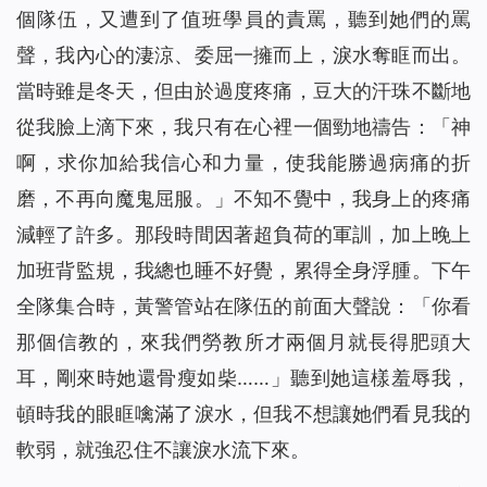
個隊伍，又遭到了值班學員的責罵，聽到她們的罵
聲，我內心的淒涼、委屈一擁而上，淚水奪眶而出。
當時雖是冬天，但由於過度疼痛，豆大的汗珠不斷地
從我臉上滴下來，我只有在心裡一個勁地禱告：「神
啊，求你加給我信心和力量，使我能勝過病痛的折
磨，不再向魔鬼屈服。」不知不覺中，我身上的疼痛
減輕了許多。那段時間因著超負荷的軍訓，加上晚上
加班背監規，我總也睡不好覺，累得全身浮腫。下午
全隊集合時，黃警管站在隊伍的前面大聲說：「你看
那個信教的，來我們勞教所才兩個月就長得肥頭大
耳，剛來時她還骨瘦如柴……」聽到她這樣羞辱我，
頓時我的眼眶噙滿了淚水，但我不想讓她們看見我的
軟弱，就強忍住不讓淚水流下來。