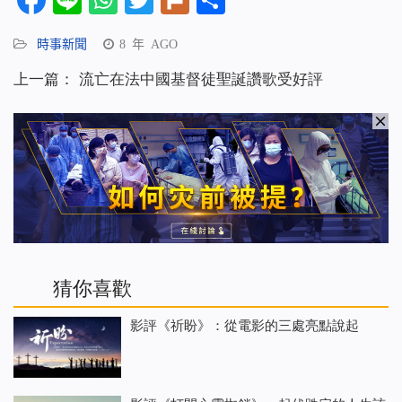
享
時事新聞
8 年 AGO
上一篇：
流亡在法中國基督徒聖誕讚歌受好評
猜你喜歡
影評《祈盼》：從電影的三處亮點說起