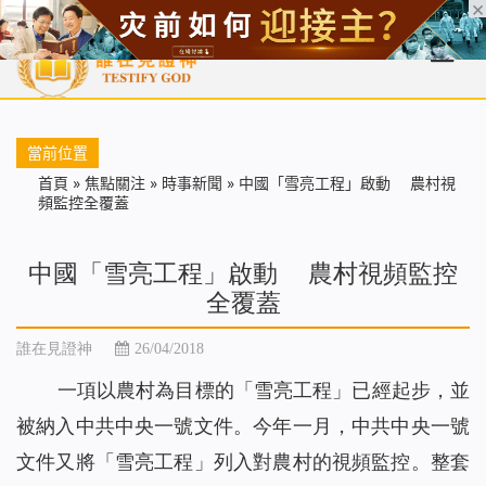
首頁
每日靈糧
天國福音
基督徒見證
信仰解答
聖經
當前位置
首頁
»
焦點關注
»
時事新聞
»
中國「雪亮工程」啟動 農村視
頻監控全覆蓋
中國「雪亮工程」啟動 農村視頻監控
全覆蓋
誰在見證神
26/04/2018
一項以農村為目標的「雪亮工程」已經起步，並
被納入中共中央一號文件。今年一月，中共中央一號
文件又將「雪亮工程」列入對農村的視頻監控。整套