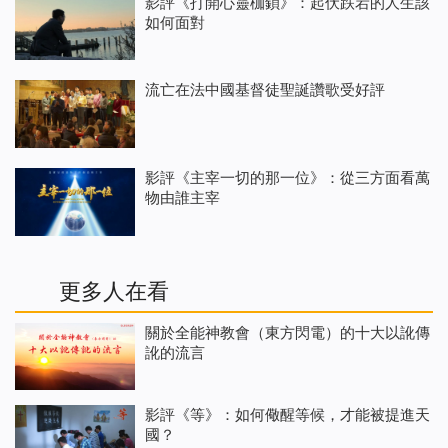
影評《打開心靈枷鎖》：起伏跌宕的人生該
如何面對
流亡在法中國基督徒聖誕讚歌受好評
影評《主宰一切的那一位》：從三方面看萬
物由誰主宰
更多人在看
關於全能神教會（東方閃電）的十大以訛傳
訛的流言
影評《等》：如何儆醒等候，才能被提進天
國？