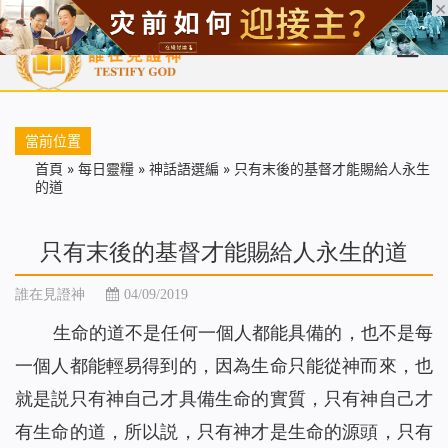
首頁
每日靈糧
天國福音
基督徒見證
信仰解答
聖經
當前位置
首頁
»
每日靈糧
»
神話語選編
»
只有末後的基督才能賜給人永生
的道
只有末後的基督才能賜給人永生的道
誰在見證神
04/09/2019
生命的道不是任何一個人都能具備的，也不是每
一個人都能輕易得到的，因為生命只能從神而來，也
就是説只有神自己才具備生命的實質，只有神自己才
有生命的道，所以説，只有神才是生命的源頭，只有