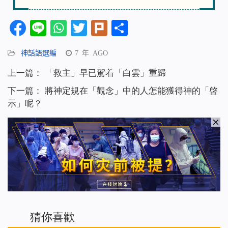
Facebook
Line
WhatsApp
Twitter
Plurk
分
享
神話語選編
7 年 AGO
上一篇：
「救主」早已駕着「白雲」重歸
下一篇：
將神定規在「觀念」中的人怎能獲得神的「啓
示」呢？
猜你喜歡