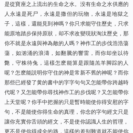
是從寶座之上流出的生命之水。没有生命之水供應的
人永遠是死尸，永遠是撒但的玩物，永遠是地獄之
子，這樣，還能見到神嗎？你只求能守住歷史，只求
能原地踏步保持原狀，却不求改變現狀淘汰歷史，那
你不就是永遠與神為敵的人嗎？神作工的步伐浩浩蕩
蕩，如汹涌的浪濤，如翻騰的響雷，而你却坐以待
斃，守株待兔，這樣怎麽能算是跟隨羔羊脚踪的人
呢？怎麽能説明你守住的神是常新不舊的神呢？而你
那些已經發了黄的書中的字字句句又怎能帶你跨越時
代呢？又怎能帶你尋找神作工的步伐呢？又怎能帶你
上天堂呢？你手中把握的只是暫時能使你得安慰的字
句，不是能使你得生命的真理，你念的字句經文只是
讓你充實你舌頭的經文，不是使你認識人生的哲理，
更不是使你得成全的路，這樣的差别難道就不能使你