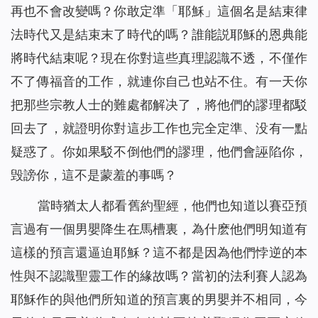
再也不會改變嗎？你敢定準「耶穌」這個名是結束律
法時代又是結束末了時代的嗎？誰能説耶穌的恩典能
將時代結束呢？現在你對這些真理認識不透，不僅作
不了傳福音的工作，就連你自己也站不住。有一天你
把那些宗教人士的難處都解决了，將他們的謬理都駁
回去了，就證明你對這步工作也完全定準、没有一點
疑惑了。你如果駁不倒他們的謬理，他們會誣陷你，
毁謗你，這不是蒙羞的事嗎？
當時猶太人都看舊約聖經，他們也知道以賽亞預
言過有一個男嬰降生在馬槽裏，為什麽他們明知道有
這樣的預言還逼迫耶穌？這不都是因為他們悖逆的本
性與不認識聖靈工作的緣故嗎？當初的法利賽人認為
耶穌作的與他們所知道的預言裏的男嬰并不相同，今