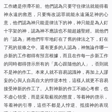
工作總是停滯不前。他們認為只要守住律法就能得着
神永遠的救恩，只要悔改認罪就能永遠滿足神的心
意，他們認為神只能是律法下的神，神只能是為人釘
十字架的神，認為神不應該也不能超越聖經。就他們
的「認為」將他們牢牢地釘在了舊的律法之下，釘在
了死的規條之中。還有更多的人認為，神無論作哪一
步新的工作都得有預言根據，而且在作每一步新工作
的同時都得啓示所有的「真心跟隨他的人」，否則就
不是神的作工。本來人就不容易認識神，再加上人謬
妄的心與人自高自大的悖逆本性，這樣人就更不容易
接受神新的作工了。人對神新的作工不細心考察，也
不虚心領受，而是采取藐視的態度，等着神的啓示，
等着神的引導，這些不都是人悖逆、抵擋神的表現