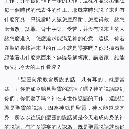
工作，并不提前作下一步的工作，這樣才能突出他在
每一個時代的代表性的作工。耶穌當時只説了末世有
什麽預兆，只説當時人該怎麽忍耐，怎麽得救，該怎
麽悔改、認罪、背十字架、受苦，并没有説末世的人
該怎麽進入，怎麽追求能滿足神的心意，這樣，你若
在聖經裏找神末世的作工不就是謬妄嗎？你只捧着聖
經能看出什麽東西來？無論是解經家、講道家，誰能
預先把今天的工作看透？
「聖靈向衆教會所説的話，凡有耳的，就應當
聽！」你們如今聽見聖靈的説話了嗎？神的説話臨到
你們，你們聽了嗎？神在末世作話語的工作，這説話
就是聖靈的説話，因為神就是聖靈，神又能道成肉
身，所以以往説的聖靈的説話就是今天道成肉身的神
的説話。有許多謬妄的人認為，既是聖靈説話就應從