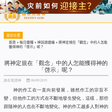
首頁
每日靈糧
天國福音
基督徒見證
信仰解答
聖經
當前位置
首頁
»
每日靈糧
»
神話語選編
»
將神定規在「觀念」中的人怎能
獲得神的「啓示」呢？
將神定規在「觀念」中的人怎能獲得神的
「啓示」呢？
誰在見證神
06/09/2019
神的作工在一直向前發展，雖然作工的宗旨不
變，但他作工的方式在不斷地發生變化，這樣，那些
跟隨神的人也在不斷地變化。神的作工越多人對神的