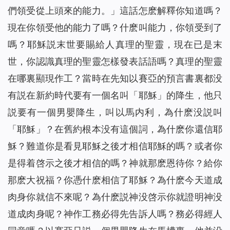
們領受從上頭來的能力。」這話怎麽解釋你知道嗎？
現在你領受他的能力了嗎？什麽叫能力，你領受到了
嗎？耶穌説末世要賜給人真理的聖靈，現在已是末
世，你認識真理的聖靈怎樣發表話語嗎？真理的聖靈
在哪裏顯現作工？當時在先知以賽亞的預言書裏都没
有説在新約時代要有一個名叫「耶穌」的降生，他只
説要有一個男嬰降生，叫以馬内利，為什麽没説叫
「耶穌」？在舊約根本没有這個詞，為什麽你還信耶
穌？難道你是看見耶穌之後才相信耶穌的嗎？或者你
是得着啓示之後才相信的嗎？神就那麽恩待你？給你
那麽大祝福？你憑什麽相信了耶穌？為什麽今天道成
肉身你就信不來呢？為什麽説神没啓示你就證明神没
道成肉身呢？神作工務必得先告訴人嗎？務必得經人