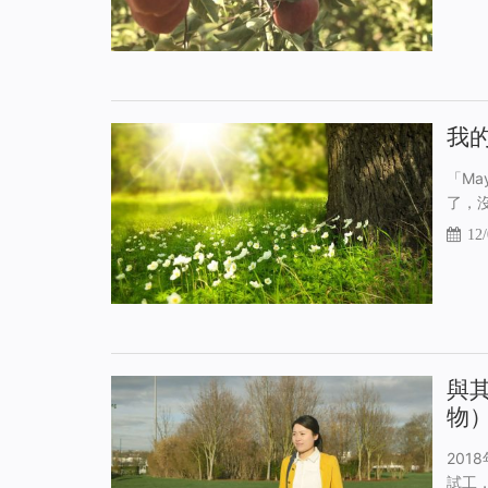
我
「M
了，
12/
與
物
20
試工