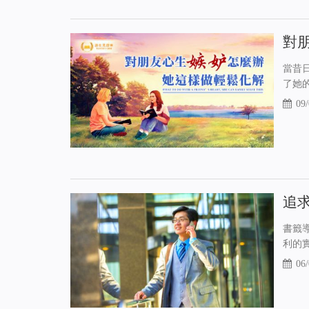
對
當昔
了她
09/
追
書籤
利的實
06/