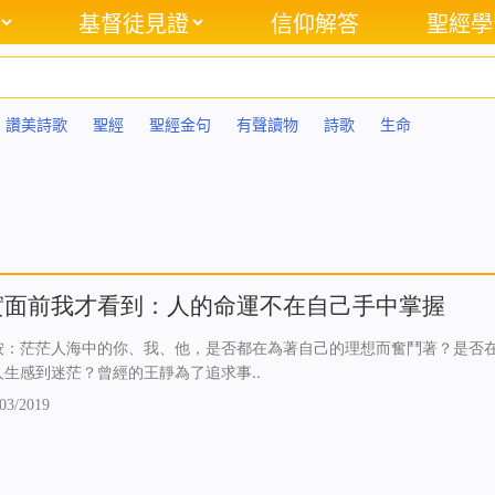
基督徒見證
信仰解答
聖經學
讚美詩歌
聖經
聖經金句
有聲讀物
詩歌
生命
實面前我才看到：人的命運不在自己手中掌握
按：茫茫人海中的你、我、他，是否都在為著自己的理想而奮鬥著？是否
人生感到迷茫？曾經的王靜為了追求事..
03/2019