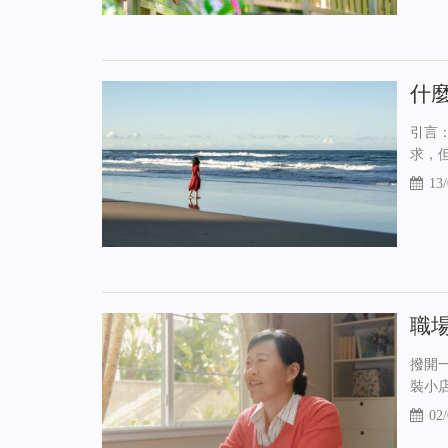
什
引言
求，
13/
職
撥開
裝小
02/