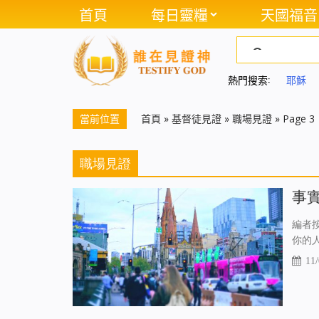
首頁
每日靈糧
天國福音
熱門搜索:
耶穌
當前位置
首頁
»
基督徒見證
»
職場見證
»
Page 3
職場見證
事
編者
你的
11/