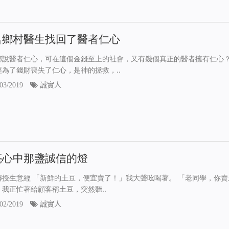
名鄉村醫生找回了醫者仁心
都說醫者仁心，可在這個金錢至上的社會，又有幾個真正的醫者擁有仁心
經為了錢財喪失了仁心，是神的拯救，..
03/2019
誠實人
亮心中那盞誠信的燈
傳授生意經 「新鮮的土豆，便宜賣了！」我大聲吆喝著。 「老同學，你賣
」我正忙著給顧客稱土豆，突然聽..
02/2019
誠實人