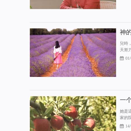
神
兒時
天努
01/
一
她是
家的
14/