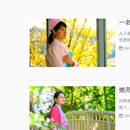
一
人人
也曾
04/
燃
同學
呢？
24/