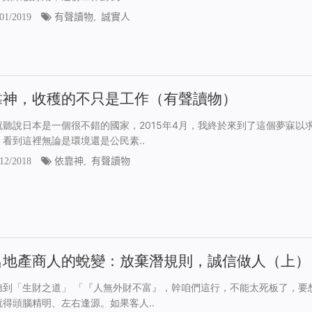
01/2019
有聲讀物
,
誠實人
靠神，收穫的不只是工作（有聲讀物）
就聽說日本是一個很不錯的國家，2015年4月，我終於來到了這個夢寐以
。看到這裡無論是環境還是公民素..
12/2018
依靠神
,
有聲讀物
名地產商人的蛻變：放棄潛規則，誠信做人（上）
聽到「生財之道」 「『人無外財不富』，幹咱們這行，不能太死板了，要
就得頭腦精明、左右逢源。如果客人..