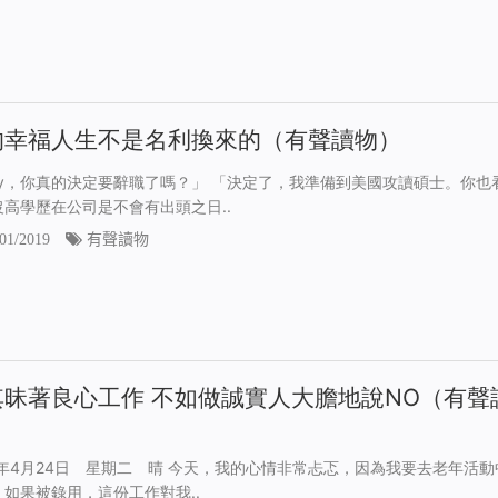
的幸福人生不是名利換來的（有聲讀物）
ay，你真的決定要辭職了嗎？」 「決定了，我準備到美國攻讀碩士。你也
沒高學歷在公司是不會有出頭之日..
01/2019
有聲讀物
其昧著良心工作 不如做誠實人大膽地說NO（有聲
）
18年4月24日 星期二 晴 今天，我的心情非常忐忑，因為我要去老年活動
，如果被錄用，這份工作對我..