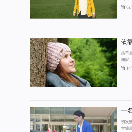
02/
依
很早
國家
14/
一
初次
大錢