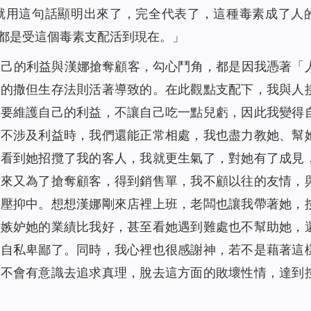
就用這句話顯明出來了，完全代表了，這種毒素成了人
都是受這個毒素支配活到現在。
」
自己的利益與漢娜搶奪顧客，勾心鬥角，都是因我憑著「
」的撒但生存法則活著導致的。在此觀點支配下，我與人
都要維護自己的利益，不讓自己吃一點兒虧，因此我變得
相不涉及利益時，我們還能正常相處，我也盡力教她、幫
，看到她招攬了我的客人，我就更生氣了，對她有了成見
後來又為了搶奪顧客，得到銷售單，我不顧以往的友情，
苦壓抑中。想想漢娜剛來店裡上班，老闆也讓我帶著她，
，嫉妒她的業績比我好，甚至看她遇到難處也不幫助她，
太自私卑鄙了。同時，我心裡也很感謝神，若不是藉著這
就不會有意識去追求真理，脫去這方面的敗壞性情，達到