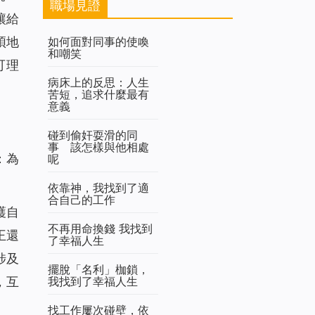
職場見證
讓給
如何面對同事的使喚
煩地
和嘲笑
可理
病床上的反思：人生
苦短，追求什麼最有
意義
碰到偷奸耍滑的同
事 該怎樣與他相處
：為
呢
依靠神，我找到了適
合自己的工作
護自
不再用命換錢 我找到
王還
了幸福人生
涉及
擺脫「名利」枷鎖，
我找到了幸福人生
，互
找工作屢次碰壁，依