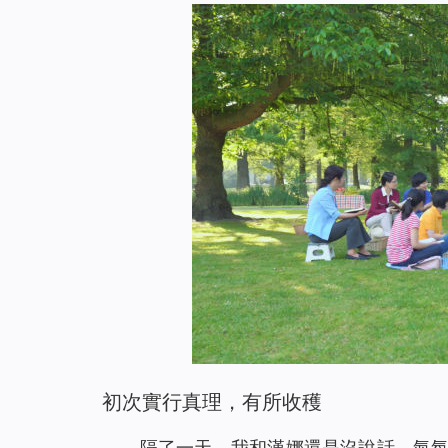
初次實行真理，有所收穫
隔了一天，我和漢娜還是沒說話，氣