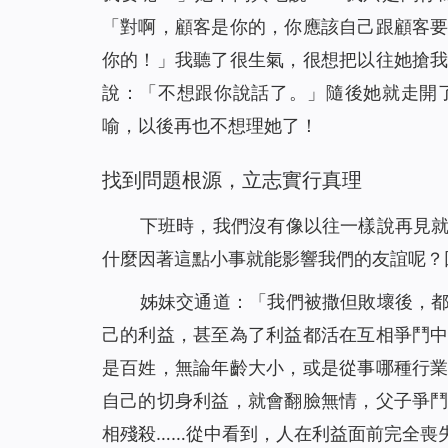
「對啊，顧客是你的，你應該自己跟顧客
你的！」我聽了很生氣，很想把以往她搶
說：「不想跟你說話了。」隨後她就走開
喻，以後再也不想理她了！
找到問題根源，立志實行真理
下班時，我們沒有像以往一樣說再見
什麼因著這點小事就能影響我們的友誼呢？
姊妹交通道：「我們被撒但敗壞後，
己的利益，甚至為了利益都活在互相爭鬥
是百姓，無論年齡大小，或是從事哪種行
自己的切身利益，就會翻臉無情，父子爭
相殘殺……從中看到，人在利益面前完全喪