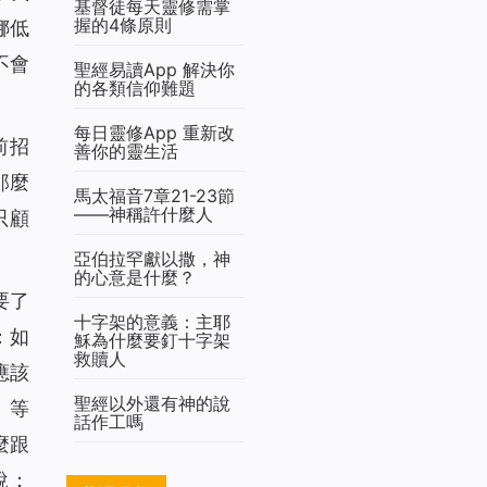
基督徒每天靈修需掌
握的4條原則
娜低
不會
聖經易讀App 解決你
的各類信仰難題
每日靈修App 重新改
前招
善你的靈生活
那麼
馬太福音7章21-23節
——神稱許什麼人
只顧
亞伯拉罕獻以撒，神
的心意是什麼？
要了
十字架的意義：主耶
：如
穌為什麼要釘十字架
救贖人
應該
聖經以外還有神的說
。等
話作工嗎
麼跟
說：