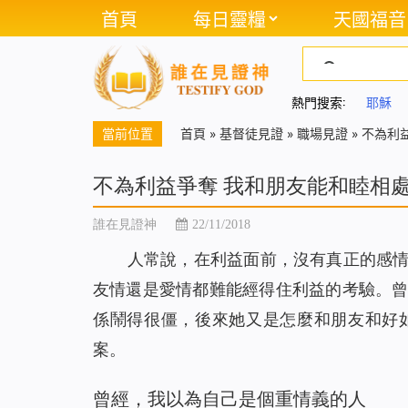
首頁
每日靈糧
天國福音
熱門搜索:
耶穌
當前位置
首頁
»
基督徒見證
»
職場見證
»
不為利
不為利益爭奪 我和朋友能和睦相
誰在見證神
22/11/2018
人常說，在利益面前，沒有真正的感
友情還是愛情都難能經得住利益的考驗。
係鬧得很僵，後來她又是怎麼和朋友和好
案。
曾經，我以為自己是個重情義的人