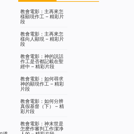
教會電影：主再來怎
樣顯現作工 – 精彩片
段
教會電影：主再來怎
樣向人顯現 – 精彩片
段
教會電影：神的説話
作工是否都記載在聖
經中 – 精彩片段
教會電影：如何尋求
神的顯現作工 – 精彩
片段
教會電影：如何分辨
真假基督（下） – 精
彩片段
教會電影：神末世是
怎麽作審判工作潔净
人的 – 精彩片段
知道