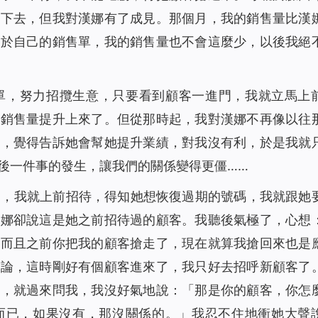
了下去，但我對漢娜有了成見。那個月，我的銷售量比漢
屬於自己的銷售單，我的銷售量也不會這麼少，以後我絕
單，努力招攬生意，只要看到顧客一進門，我就立馬上
的銷售量提升上來了。但從那時起，我對漢娜不再像以往
她，覺得告訴她會幫她提升業績，對我沒有利，於是我就
後一件事的發生，讓我們的關係變得更僵……
客，我就上前招待，得知她想恢復過期的號碼，我就跟她
漢娜卻說這是她之前招待過的顧客。我聽後氣極了，心想
，而且之前你把我的顧客搶走了，現在就算我搶回來也是
理論，這時剛好有個顧客進來了，我只好去招呼新顧客了
碼，就過來問我，我沒好氣地說：「那是你的顧客，你怎
而已，如果沒有，那沒關係的。」我忍不住地衝她大聲