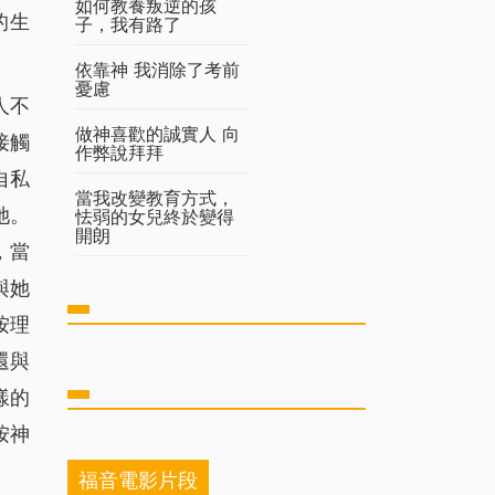
如何教養叛逆的孩
的生
子，我有路了
依靠神 我消除了考前
憂慮
人不
做神喜歡的誠實人 向
接觸
作弊說拜拜
自私
當我改變教育方式，
她。
怯弱的女兒終於變得
開朗
，當
與她
按理
還與
樣的
按神
福音電影片段