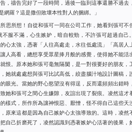
禱告，禱告完好了一段時間，過後一臨到這事還勝不過去
是網羅？這是撒但敗壞本性對人的捆綁。
」
的所思所想！自從和張可一同在公司工作，她看到張可不
就不服不滿，心生嫉妒，暗自較勁，不許張可超過自己
勝的心太強，憑著「人往高處走，水往低處流」「高居人
求讓人高看，總想享受眾星捧月般的感覺，使得她不能活
、就恨。原本她和張可毫無隔閡，是一對很要好的朋友，
強，她就處處想與張可比試高低，絞盡腦汁地設計圖稿，
慕的眼光。當她的野心慾望沒有得逞，反而還頻頻出錯時
導致她和張可之間心生嫌隙，友誼出現了裂痕。凌然這才
人的樣式，所作所為讓神恨惡、厭憎，怪不得自己這些天
中，原來這都是因為自己嫉妒心太強導致的。這時，凌然
瑜把自己折磨死了，
凌然認識到憑著嫉妒心活著的後果，