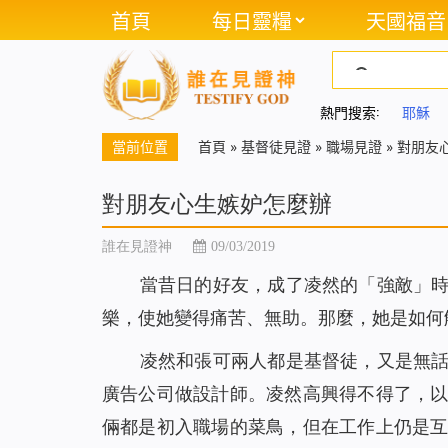
首頁
每日靈糧
天國福音
熱門搜索:
耶穌
當前位置
首頁
»
基督徒見證
»
職場見證
»
對朋友
對朋友心生嫉妒怎麼辦
誰在見證神
09/03/2019
當昔日的好友，成了凌然的「強敵」
樂，使她變得痛苦、無助。那麼，她是如何
凌然和張可兩人都是基督徒，又是無
廣告公司做設計師。凌然高興得不得了，
倆都是初入職場的菜鳥，但在工作上仍是