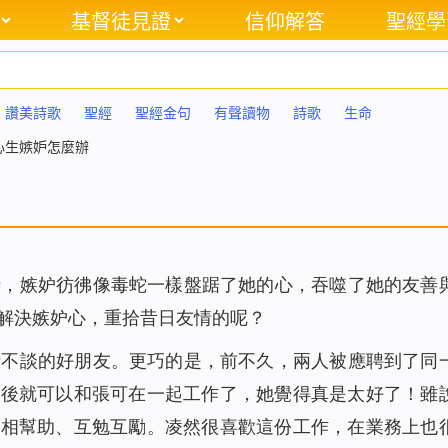
基督徒見證
信仰解答
聖經學
讚美詩歌
聖經
聖經金句
有聲讀物
詩歌
生命
心生嫉妒怎麼辦
時，嫉妒彷彿像毒蛇一樣盤踞了她的心，吞噬了她的友善
解決嫉妒心，重拾昔日友情的呢？
話不談的好朋友。更巧的是，前不久，兩人被應聘到了同
以後就可以和張可在一起工作了，她覺得真是太好了！雖
互相幫助、互勉互勵。凌然很喜歡這份工作，在業務上也