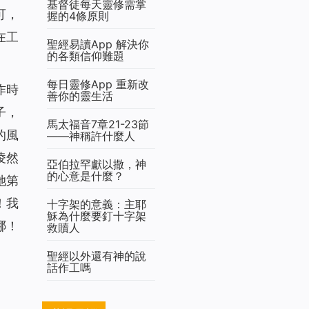
基督徒每天靈修需掌
可，
握的4條原則
在工
聖經易讀App 解決你
的各類信仰難題
每日靈修App 重新改
作時
善你的靈生活
子，
馬太福音7章21-23節
的風
——神稱許什麼人
凌然
亞伯拉罕獻以撒，神
的心意是什麼？
她第
！我
十字架的意義：主耶
穌為什麼要釘十字架
哪！
救贖人
聖經以外還有神的說
話作工嗎