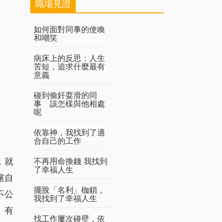
職場見證
如何面對同事的使喚
和嘲笑
病床上的反思：人生
苦短，追求什麼最有
意義
碰到偷奸耍滑的同
事 該怎樣與他相處
呢
依靠神，我找到了適
合自己的工作
不再用命換錢 我找到
，就
了幸福人生
慮自
擺脫「名利」枷鎖，
不公
我找到了幸福人生
。有
找工作屢次碰壁，依