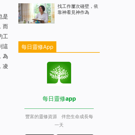
找工作屢次碰壁，依
靠神看見神作為
也是
，而
的工
到這
每日靈修App
，為
，凌
每日靈修app
豐富的靈修資源 伴您生命成長每
一天