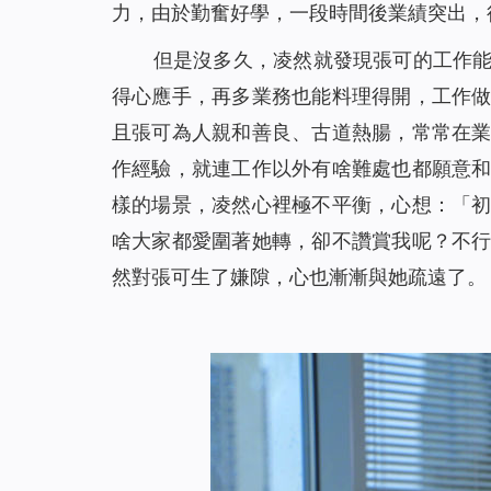
力，由於勤奮好學，一段時間後業績突出，
但是沒多久，凌然就發現張可的工作
得心應手，再多業務也能料理得開，工作
且張可為人親和善良、古道熱腸，常常在
作經驗，就連工作以外有啥難處也都願意
樣的場景，凌然心裡極不平衡，心想：「
啥大家都愛圍著她轉，卻不讚賞我呢？不
然對張可生了嫌隙，心也漸漸與她疏遠了。