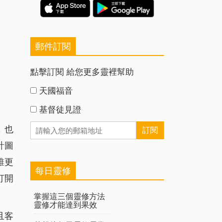
郵件訂閱
點擊訂閱 給您更多靈裡幫助
天國福音
基督徒見證
，也
計圖
誰更
每日靈修
打開
掌握這三個靈修方法
靈修才能達到果效
且客