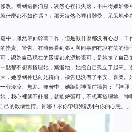
要修改。看到這個消息，凌然心裡很失落，不由得嫉妒張
我就什麼都不如你嗎？」那天凌然心裡很難受，呆呆地坐
陰霾中，雖然表面幹著工作，但是做什麼都沒有心思，工
管的指責、警告。有時候看到張可與同事們有說有笑的樣
張可，認為自己現在的困境都來源於張可，是她搶了自己
她一點都不想再搭理她，漸漸地，她把自己孤立了起來。
越大，她感到神也向她掩面，禱告也沒有了平安、喜樂。
，十分淒涼、無助。痛苦中，她跪到神面前禱告：「神哪
望她，我心裡就不舒服，就嫉妒張可，不想再搭理她。神
自己的敗壞性情。神哪！求你帶領我能明白你的心意。」