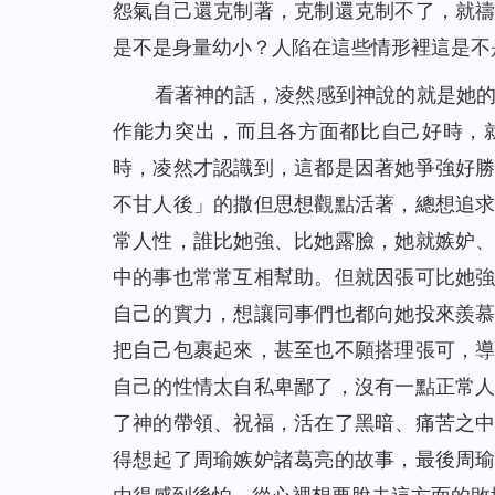
怨氣自己還克制著，克制還克制不了，就
是不是身量幼小？人陷在這些情形裡這是不
看著神的話，凌然感到神說的就是她
作能力突出，而且各方面都比自己好時，
時，凌然才認識到，這都是因著她爭強好
不甘人後」的撒但思想觀點活著，總想追
常人性，誰比她強、比她露臉，她就嫉妒
中的事也常常互相幫助。但就因張可比她
自己的實力，想讓同事們也都向她投來羨
把自己包裹起來，甚至也不願搭理張可，
自己的性情太自私卑鄙了，沒有一點正常
了神的帶領、祝福，活在了黑暗、痛苦之
得想起
了周瑜嫉妒諸葛亮的故事，最後周