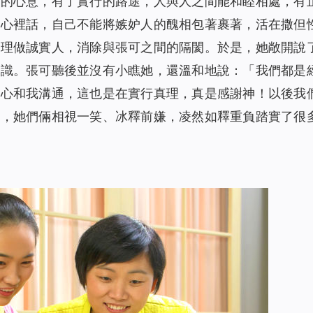
神的心意，有了實行的路途，人與人之間能和睦相處，有
說心裡話，自己不能將嫉妒人的醜相包著裹著，活在撒但
真理做誠實人，消除與張可之間的隔閡。於是，她敞開說
認識。張可聽後並沒有小瞧她，還溫和地說：「我們都是
開心和我溝通，這也是在實行真理，真是感謝神！以後我
時，她們倆相視一笑、冰釋前嫌，凌然如釋重負踏實了很