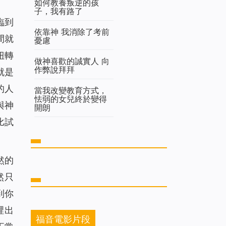
如何教養叛逆的孩
子，我有路了
臨到
依靠神 我消除了考前
間就
憂慮
扭轉
做神喜歡的誠實人 向
作弊說拜拜
就是
的人
當我改變教育方式，
怯弱的女兒終於變得
與神
開朗
比試
然的
然只
到你
裡出
福音電影片段