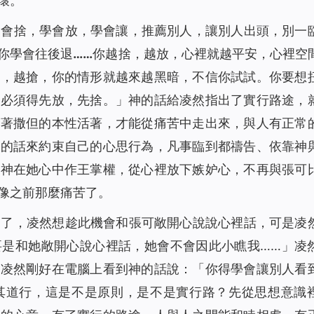
壞。
學會捨，學會放，學會讓，推薦別人，讓別人出頭，別一
你學會往後退……你越捨，越放，心裡就越平安，心裡空
爭，越搶，你的情形就越來越黑暗，不信你試試。你要想
你必須得先放，先捨。
」神的話給凌然指出了實行路途，
憑著撒但的本性活著，才能從痛苦中走出來，與人有正常
神的話來約束自己的心思行為，凡事臨到都禱告、依靠神
讓神在她心中作王掌權，從心裡放下嫉妒心，不再與張可
像之前那麼痛苦了。
遇了，凌然想趁此機會和張可敞開心說說心裡話，可是凌
要是和她敞開心說心裡話，她會不會因此小瞧我……」凌
。凌然剛好在電腦上看到神的話說：「
你得學會讓別人看
其道行，這是不是原則，是不是實行路？先從思想意識