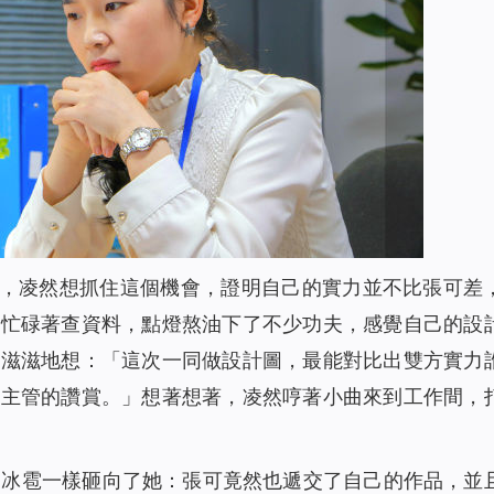
O，凌然想抓住這個機會，證明自己的實力並不比張可差
都忙碌著查資料，點燈熬油下了不少功夫，感覺自己的設
美滋滋地想：「這次一同做設計圖，最能對比出雙方實力
得主管的讚賞。」想著想著，凌然哼著小曲來到工作間，
的冰雹一樣砸向了她：張可竟然也遞交了自己的作品，並