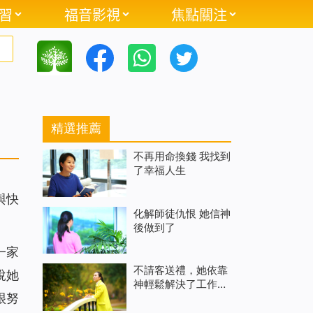
習
福音影視
焦點關注
精選推薦
不再用命換錢 我找到
了幸福人生
與快
化解師徒仇恨 她信神
後做到了
一家
不請客送禮，她依靠
說她
神輕鬆解決了工作難
很努
處