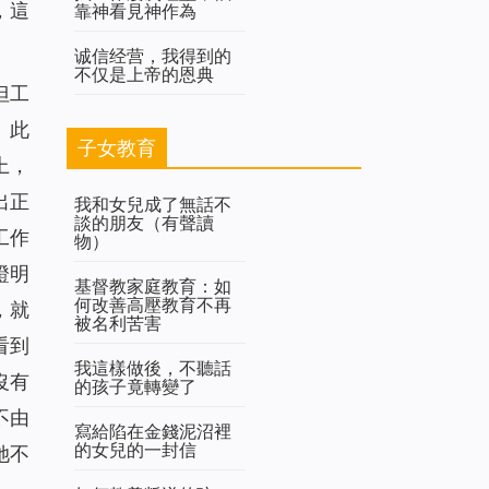
，這
靠神看見神作為
诚信经营，我得到的
不仅是上帝的恩典
但工
。此
子女教育
上，
出正
我和女兒成了無話不
談的朋友（有聲讀
工作
物）
證明
基督教家庭教育：如
何改善高壓教育不再
，就
被名利苦害
看到
我這樣做後，不聽話
沒有
的孩子竟轉變了
不由
寫給陷在金錢泥沼裡
的女兒的一封信
她不