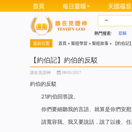
首頁
每日靈糧
天國福音
熱門搜索:
耶穌
當前位置
首頁
»
聖經學習
»
聖經故事
»
【約伯記
【約伯記】約伯的反駁
誰在見證神
08/05/2017
約伯的反駁
21約伯回答說、
你們要細聽我的言語、就算是你們安慰
請寬容我、我又要說話．說了以後、任