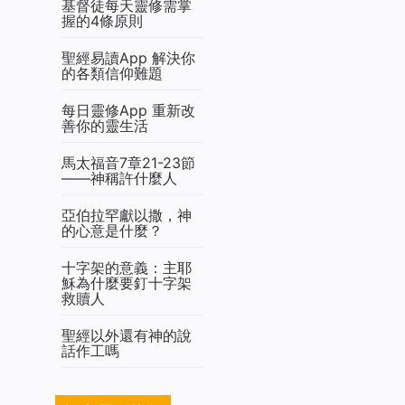
基督徒每天靈修需掌
握的4條原則
聖經易讀App 解決你
的各類信仰難題
每日靈修App 重新改
善你的靈生活
馬太福音7章21-23節
——神稱許什麼人
亞伯拉罕獻以撒，神
的心意是什麼？
十字架的意義：主耶
穌為什麼要釘十字架
救贖人
聖經以外還有神的說
話作工嗎