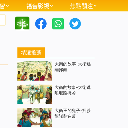
習
福音影視
焦點關注
精選推薦
大衛的故事-大衛逃
離掃羅
大衛的故事-大衛逃
離耶路撒冷
大衛王的兒子-押沙
龍謀劃造反