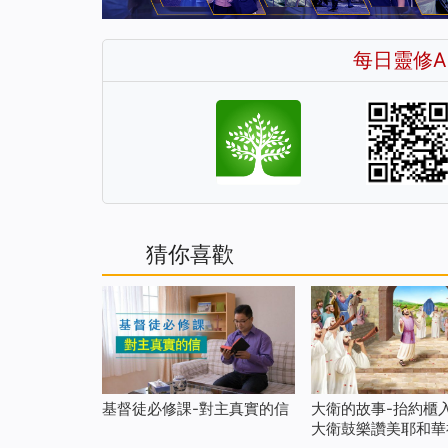
每日靈修A
猜你喜歡
基督徒必修課-對主真實的信
大衛的故事-抬約櫃入
大衛鼓樂讚美耶和華