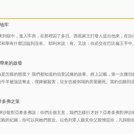
地牢
米來到獄中，進入牢房，在那裡囚了多日。西底家王打發人提出他來，在自
。 耶利米說：有。又說：你必交在巴比倫王手中。耶
：我在什麼事上得罪你，或你的臣僕，或這百姓，你竟將我囚在監裡呢？
來攻擊你們和這…
帶來的啟發
伯是怎樣的態度？ 我們都知道約伯受試煉的故事。經上記載，第一次撒但
的牛羊被強盜奪走，僕婢被殺害，兒女也被倒塌的房屋砸死。當約伯聽到
神的心意，但他不以口犯罪埋怨神，而是表現的非常理性，向神下拜說：
赤身歸回。賞賜的是耶和…
希多弗之策
 押沙龍對亞希多弗說：你們出個主意，我們怎樣行才好？亞希多弗對押沙
宮殿的妃嬪，你可以與她們親近。以色列眾人聽見你父親憎惡你，凡歸順
人為押沙龍在宮殿的平頂上支搭帳棚；押沙龍在以色列眾人眼前，與他父