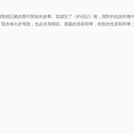
華曾對大衛所說的話：我必…
讀聖經記載的歷代聖徒的故事。當讀完了《約伯記》後，我對約伯說的幾
「我赤身出於母胎，也必赤身歸回。賞賜的是耶和華，收取的也是耶和華
。」（伯1：21）「你說話像愚頑的婦人一樣。噯！難道我們從神手裡得
：10）從這兩句話…