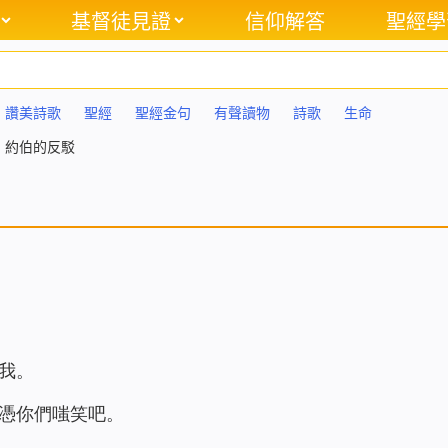
基督徒見證
信仰解答
聖經學
讚美詩歌
聖經
聖經金句
有聲讀物
詩歌
生命
】約伯的反駁
我。
憑你們嗤笑吧。