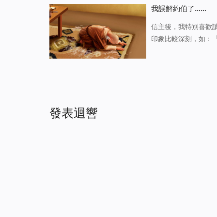
嬪親近。應驗了耶和
我誤解約伯了……
信主後，我特別喜歡
印象比較深刻，如：
和華的名是應當稱頌的
不也受禍嗎？」（伯2
發表迴響