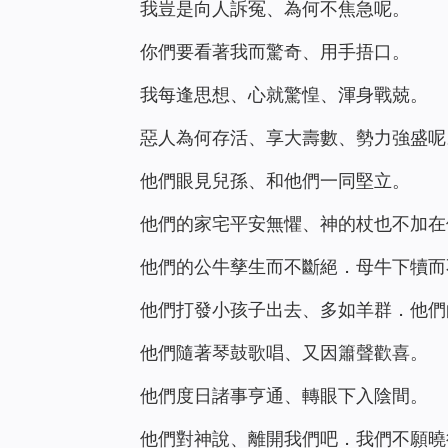
我豈是向人訴冤、為何不焦急呢。
你們要看著我而驚奇、用手捂口。
我每逢思想、心就驚惶、渾身戰兢。
惡人為何存活、享大壽數、勢力強盛呢
他們眼見兒孫、和他們一同堅立。
他們的家宅平安無懼、神的杖也不加在
他們的公牛孳生而不斷絕．母牛下犢而
他們打發小孩子出去、多如羊群．他們
他們隨著琴鼓歌唱、又因簫聲歡喜。
他們度日諸事亨通、轉眼下入陰間。
他們對神說、離開我們吧．我們不願曉