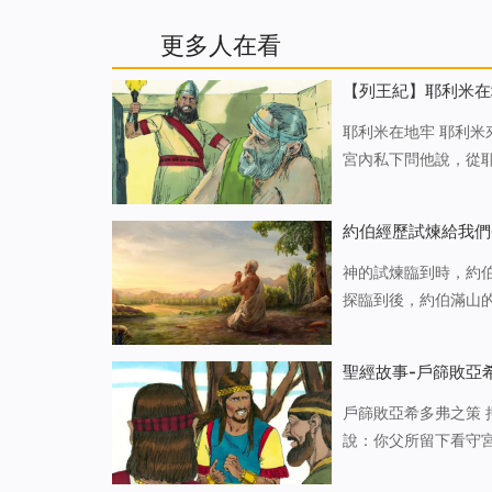
更多人在看
【列王紀】耶利米在
耶利米在地牢 耶利
宮內私下問他說，從耶和華有什麼話臨到沒有
利米又對西底家王說
們預言巴比倫王必不
約伯經歷試煉給我們
神的試煉臨到時，約
探臨到後，約伯滿山
消息時，雖然不明白
赤身出於母胎，也必
聖經故事-戶篩敗亞
戶篩敗亞希多弗之策
說：你父所留下看守
的手就更堅強。於是