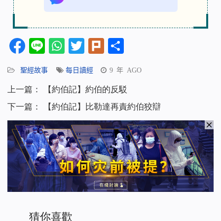
Facebook
Line
WhatsApp
Twitter
Plurk
分
享
聖經故事
每日讀經
9 年 AGO
上一篇：
【約伯記】約伯的反駁
下一篇：
【約伯記】比勒達再責約伯狡辯
猜你喜歡