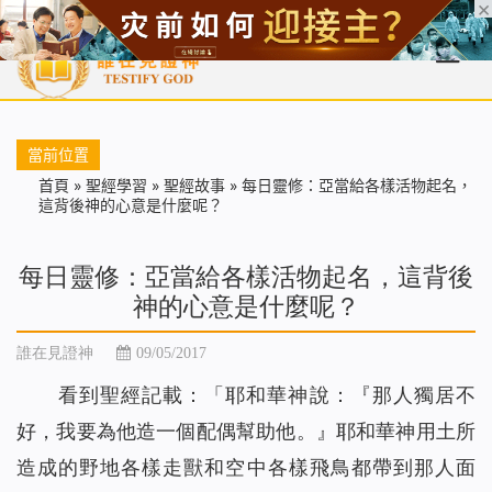
首頁
每日靈糧
天國福音
基督徒見證
信仰解答
聖經
當前位置
首頁
»
聖經學習
»
聖經故事
»
每日靈修：亞當給各樣活物起名，
這背後神的心意是什麼呢？
每日靈修：亞當給各樣活物起名，這背後
神的心意是什麼呢？
誰在見證神
09/05/2017
看到聖經記載：「耶和華神說：
『那人獨居不
好，我要為他造一個配偶幫助他。
』耶和華神用土所
造成的野地各樣走獸和空中各樣飛鳥都帶到那人面