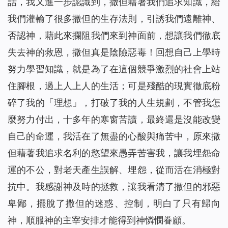
話，我又進一步認識到，撒但藉著我們追求知識，給
我們灌輸了很多撒但的生存法則，引誘我們遠離神、
否認神，藉此來攔阻我們來到神面前，想讓我們徹底
失去神的救恩，撒但真是陰險惡毒！回想自己上學時
努力學習知識，就是為了在這個競爭激烈的社會上站
住腳根，過上人上人的生活；可是殘酷的現實徹底粉
碎了我的「理想」，打破了我的人生規劃，不管我怎
麼努力付出，十多年的寒窗苦讀，最終還是沒能改變
自己的命運，我活在了無盡的心酸與痛苦中，原來撒
但藉著我追求名利的慾望來愚弄苦害我，讓我埋怨命
運的不公，對老天產生誤解、埋怨，從而活在消極對
抗中。我感謝神及時的拯救，讓我看清了撒但的邪惡
卑鄙，擺脫了撒但的迷惑、控制，明白了只有歸向
神，順服神的主宰安排才能得到神憐憫眷顧。