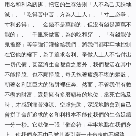
用名和利為誘餌，把它的生存法則「人不為己天誅地
滅」、「吃得苦中苦，方為人上人」、「寸土必爭，
寸利必得」、「金錢不是萬能的，但沒有錢是萬萬不
能的」、「千里來做官，為的吃和穿」、「有錢能使
鬼推磨」等等強行灌輸給我們，將我們都牢牢地控制
在它他的權下，為了追求名利、爭做人上人不惜付出
一切代價，甚至將生命都置之度外，我們都活在其中
不能掙脫、也不願掙脫，每天拖著疲憊不堪的軀殼，
朝著名利這巨大的陷阱裡狂奔。然而，不管我們有數
不盡的財富，還是擁有多麼顯赫的地位，當死亡臨及
時，才感到痛苦淒涼、空虛無助，深深地體會到自己
曾拼了命所追求的名和利根本不能使我們的生命延續
一分一秒。它就像一張「催命符」牢牢地黏在我們身
上，使我們身不由己被其牽引著一步步走向不歸路。