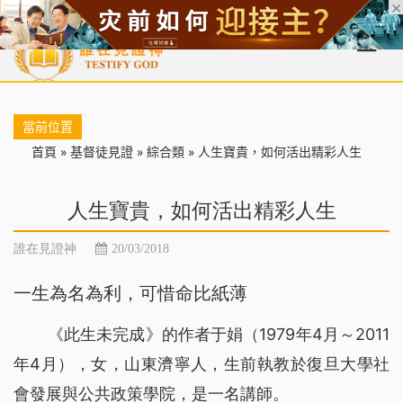
首頁
每日靈糧
天國福音
基督徒見證
信仰解答
聖經
當前位置
首頁
»
基督徒見證
»
綜合類
»
人生寶貴，如何活出精彩人生
人生寶貴，如何活出精彩人生
誰在見證神
20/03/2018
一生為名為利，可惜命比紙薄
《此生未完成》的作者于娟（1979年4月～2011
年4月），女，山東濟寧人，生前執教於復旦大學社
會發展與公共政策學院，是一名講師。