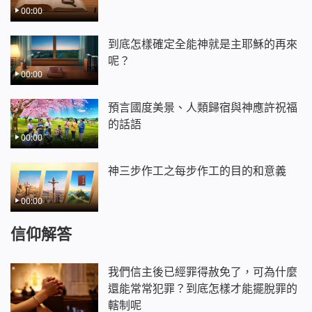
00:00
到底怎樣確定全能神就是主耶穌的再來
呢？
00:00
預言國度美景、人類歸宿與神應許祝福
的話語
00:00
神三步作工之每步作工的目的和意義
00:00
信仰解答
我們信主後已經罪得赦免了，可為什麼
還能常常犯罪？到底怎樣才能擺脫罪的
轄制呢