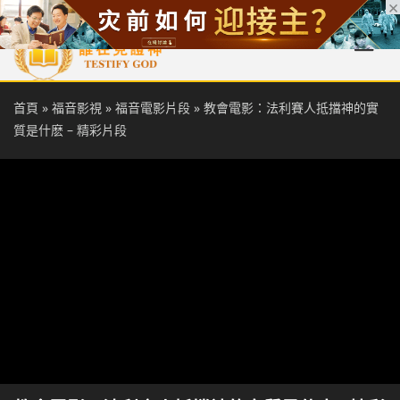
首頁
每日靈糧
天國福音
基督徒見證
信仰解答
聖經
首頁
»
福音影視
»
福音電影片段
»
教會電影：法利賽人抵擋神的實
質是什麽 – 精彩片段