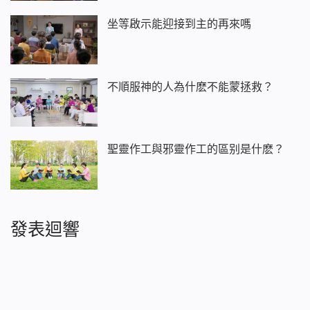
坐等啟示能迎接到主的再來嗎
不順服神的人為什麽不能蒙拯救？
聖靈作工與邪靈作工的區别是什麽？
發表迴響