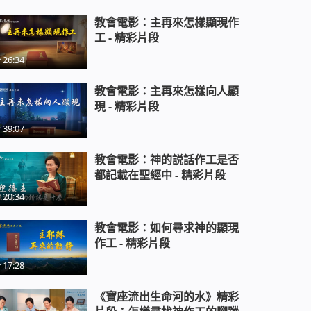
23:49
教會電影：主再來怎樣顯現作
教會電影：經歷基督台前審判得生
工 - 精彩片段
命的見證 - 精彩片段
26:34
18:40
教會電影：主再來怎樣向人顯
教會電影：只有神能拯救人脫離網
現 - 精彩片段
癮的苦害 - 精彩片段
14:48
39:07
教會電影：考察真道到底該聽誰的
教會電影：神的説話作工是否
話 - 精彩片段
都記載在聖經中 - 精彩片段
31:02
20:34
教會電影：世界為何這麼邪惡黑暗
教會電影：如何尋求神的顯現
- 精彩片段
作工 - 精彩片段
17:28
教會電影：找到幫助孩子擺脱網癮
的路途 - 精彩片段
《寶座流出生命河的水》精彩