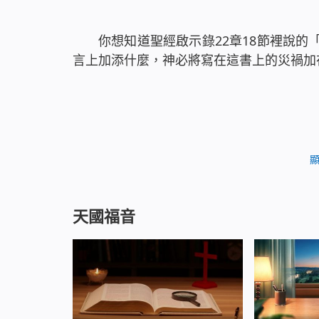
你想知道聖經啟示錄22章18節裡說
言上加添什麼，神必將寫在這書上的災禍加
天國福音