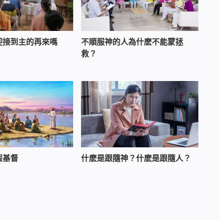
迎接到主的再來嗎
不順服神的人為什麽不能蒙拯
救？
假基督
什麽是跟隨神？什麽是跟隨人？