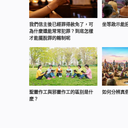
我們信主後已經罪得赦免了，可
坐等啟示能
為什麼還能常常犯罪？到底怎樣
才能擺脫罪的轄制呢
聖靈作工與邪靈作工的區别是什
如何分辨真
麽？