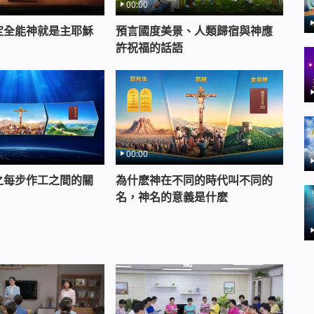
00:00
定全能神就是主耶穌
預言國度美景、人類歸宿與神應
許祝福的話語
00:00
之每步作工之間的關
為什麽神在不同的時代叫不同的
名，神名的意義是什麽