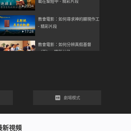
載在聖經中 - 精彩片段
20:34
教會電影：如何尋求神的顯現作工
- 精彩片段
17:28
教會電影：如何分辨真假基督
（下） - 精彩片段
18:37
教會電影：神末世是怎麽作審判工
作潔净人的 - 精彩片段
35:20
教會電影：如何解决説謊、欺騙的
劇場模式
問題 - 精彩片段
42:20
教會電影：只有神能拯救人擺脫痛
最新視頻
苦 - 精彩片段