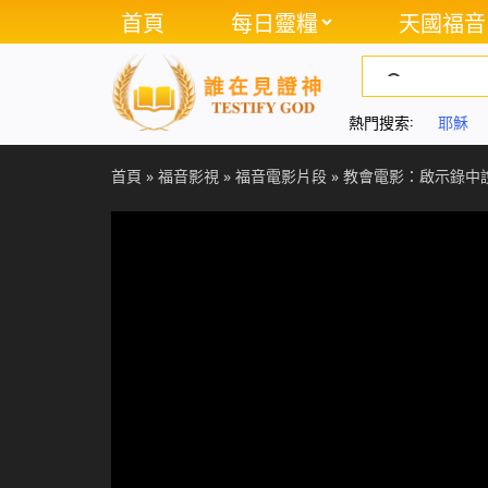
首頁
每日靈糧
天國福音
熱門搜索:
耶穌
首頁
»
福音影視
»
福音電影片段
»
教會電影：啟示錄中說