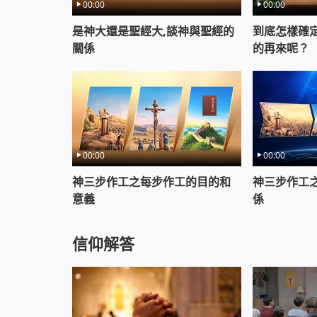
00:00
00:00
是神大還是聖經大,談神與聖經的
到底怎樣確
關係
的再來呢？
00:00
00:00
神三步作工之每步作工的目的和
神三步作工
意義
係
信仰解答