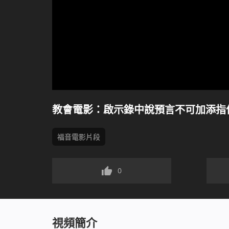
教會電影：啟示錄中說預言不可加添指什
福音電影片段
0
視頻簡介