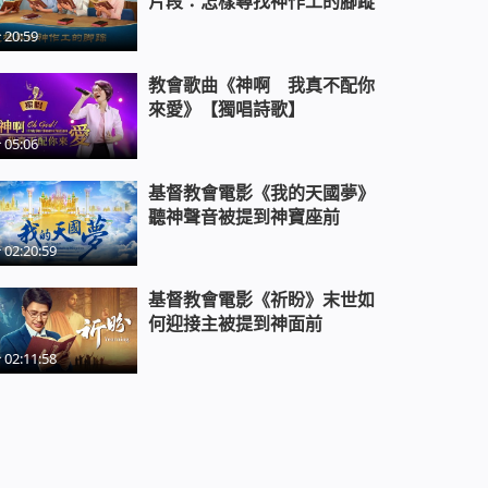
片段：怎樣尋找神作工的腳蹤
20:59
教會電影：我是如何戒掉網癮的 -
精彩片段
教會歌曲《神啊 我真不配你
來愛》【獨唱詩歌】
教會電影：你真了解山東招遠案的
05:06
真相嗎 - 精彩片段
基督教會電影《我的天國夢》
聽神聲音被提到神寶座前
教會電影：何為正教，何為邪教 -
02:20:59
精彩片段
基督教會電影《祈盼》末世如
何迎接主被提到神面前
教會電影：基督徒如何回擊中共定
罪基督的謬論 - 精彩片段
02:11:58
教會電影：主來什麼人先被提 - 精
彩片段