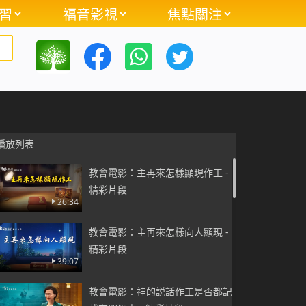
習
福音影視
焦點關注
播放列表
教會電影：主再來怎樣顯現作工 -
精彩片段
26:34
教會電影：主再來怎樣向人顯現 -
精彩片段
39:07
教會電影：神的説話作工是否都記