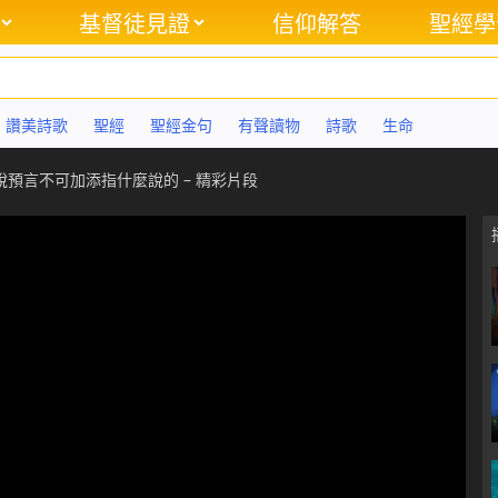
基督徒見證
信仰解答
聖經學
讚美詩歌
聖經
聖經金句
有聲讀物
詩歌
生命
預言不可加添指什麼說的 – 精彩片段