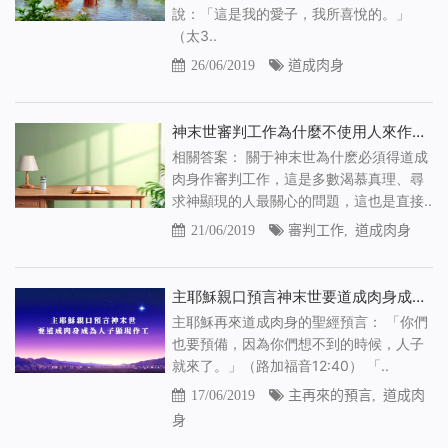
說：「這是我的愛子，我所喜悅的。」
（太3..
26/06/2019
道成肉身
神末世審判工作為什麼不使用人來作，而必須道成肉身親自作？
相關答案： 關于神末世為什麽必須得道成
肉身作審判工作，這是多數渴慕真理、尋
求神顯現的人最關心的問題，這也是直接..
21/06/2019
審判工作
,
道成肉身
主耶穌親口預言神末世要道成肉身成為人子顯現作工
主耶穌再來道成肉身的聖經預言： 「你們
也要預備，因為你們想不到的時候，人子
就來了。」（路加福音12:40） 「..
17/06/2019
主再來的預言
,
道成肉
身