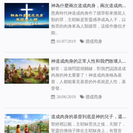
神為什麼兩次道成肉身，兩次道成肉身有什麼意義
恩典時代神道成肉身作了贖罪祭來擔當人
類的罪，主耶穌是聖靈感孕成為人子，以
無罪的肉身來為人類贖罪，這樣作撒但才
能..
01/07/2019
道成肉身
神道成肉身的正常人性和我們敗壞人類的人性到底有什麼區別
解答：這個問題很關鍵，對我們認識道成
肉身的神太重要了！神道成肉身稱為基
督，人都能看見基督的外表就是人性，基
督發..
26/06/2019
道成肉身
道成肉身的基督到底是神的兒子，還是神自己
聖經裡記載，主耶穌受洗之後，天開了，
聖靈彷彿鴿子降在主耶穌身上，有聲音