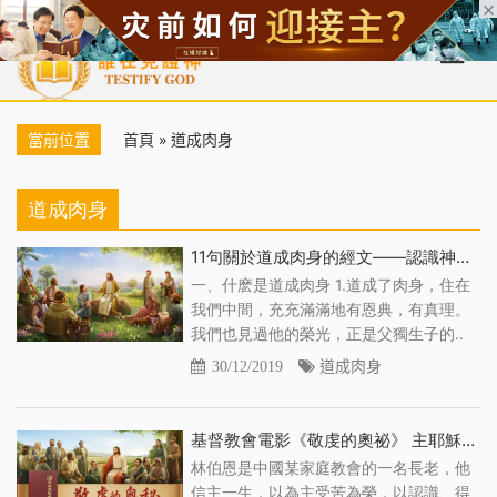
首頁
每日靈糧
天國福音
基督徒見證
信仰解答
聖經
當前位置
首頁
»
道成肉身
道成肉身
11句關於道成肉身的經文——認識神道成肉身的奧秘
一、什麽是道成肉身 1.道成了肉身，住在
我們中間，充充滿滿地有恩典，有真理。
我們也見過他的榮光，正是父獨生子的..
30/12/2019
道成肉身
基督教會電影《敬虔的奧祕》 主耶穌早已道成肉身隱秘降臨
林伯恩是中國某家庭教會的一名長老，他
信主一生，以為主受苦為榮，以認識、得