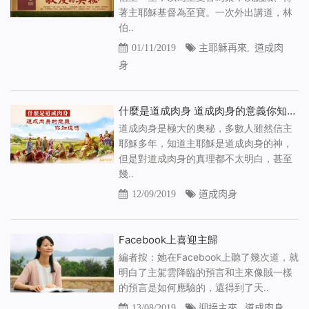
著主耶穌基督為至寶。一次外出講道，林
伯..
01/11/2019
主耶穌再來
,
道成肉
身
什麼是道成肉身 道成肉身的意義你知道嗎
道成肉身是極大的奧秘，多數人雖然信主
耶穌多年，知道主耶穌是道成肉身的神，
但是對道成肉身的真理都不太明白，甚至
幾..
12/09/2019
道成肉身
Facebook上喜迎主歸
編者按：她在Facebook上聽了幾次道，就
明白了主駕雲降臨的預言和主來像賊一樣
的預言是如何應驗的，還得到了天..
13/08/2019
迎接主來
,
道成肉身