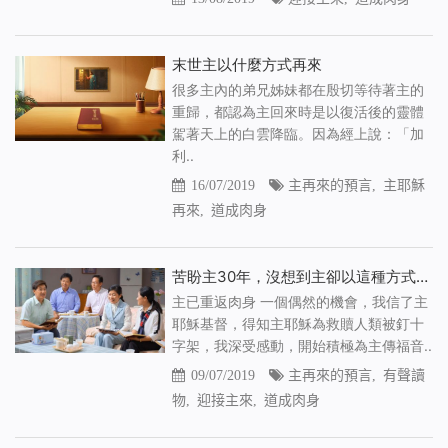
末世主以什麼方式再來
很多主內的弟兄姊妹都在殷切等待著主的
重歸，都認為主回來時是以復活後的靈體
駕著天上的白雲降臨。因為經上說：「加
利..
16/07/2019
主再來的預言
,
主耶穌
再來
,
道成肉身
苦盼主30年，沒想到主卻以這種方式降臨（有聲讀物）
主已重返肉身 一個偶然的機會，我信了主
耶穌基督，得知主耶穌為救贖人類被釘十
字架，我深受感動，開始積極為主傳福音..
09/07/2019
主再來的預言
,
有聲讀
物
,
迎接主來
,
道成肉身