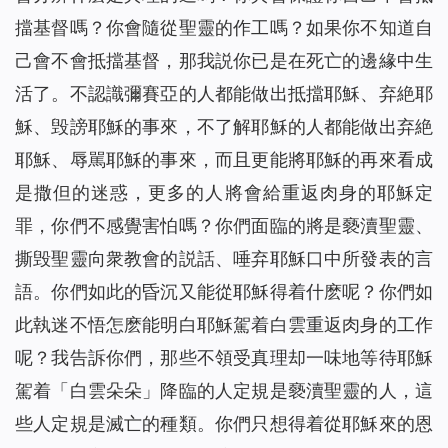
擋基督嗎？你會隨從聖靈的作工嗎？如果你不知道自
己會不會抵擋基督，那我説你已是在死亡的邊緣中生
活了。不認識彌賽亞的人都能做出抵擋耶穌、弃絶耶
穌、毁謗耶穌的事來，不了解耶穌的人都能做出弃絶
耶穌、辱駡耶穌的事來，而且更能將耶穌的再來看成
是撒但的迷惑，更多的人將會給重返肉身的耶穌定
罪，你們不感覺害怕嗎？你們面臨的將是褻瀆聖靈、
撕毁聖靈向衆教會的説話、唾弃耶穌口中所發表的言
語。你們如此的昏沉又能從耶穌得着什麽呢？你們如
此執迷不悟怎麽能明白耶穌駕着白雲重返肉身的工作
呢？我告訴你們，那些不領受真理却一味地等待耶穌
駕着「白雲朵朵」降臨的人定規是褻瀆聖靈的人，這
些人定規是滅亡的種類。你們只想得着從耶穌來的恩