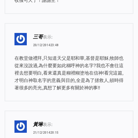
收獲可大了！謝謝主！
三哥
表示:
20/12/201423:48
在教堂做禮拜,只知道天父是耶和華,基督是耶穌,牧師也
從來沒說過,為什麼要如此稱呼神的名字?我也不會往這
裡去想要明白,看來還真是糊裡糊塗地在信神!看完這篇,
才明白神取名字的意義與目的,全是為了拯救人,頓時得
著很多的亮光,真想了解更多有關於神的事!!
黃琳
表示:
21/12/201420:15