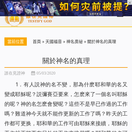
首頁
每日靈糧
天國福音
基督徒見證
信仰解答
聖經
當前位置
首頁
»
天國福音
»
神名奧祕
»
關於神名的真理
關於神名的真理
誰在見證神
05/03/2020
1．有人説神的名不變，那為什麽耶和華的名又
變成耶穌呢？説彌賽亞要來，怎麽來了一個名叫耶穌
的呢？神的名怎麽會變呢？這些不是早已作過的工作
嗎？難道神今天就不能作更新的工作了嗎？昨天的工
作都可更换，耶和華的工作可由耶穌來接續，耶穌的