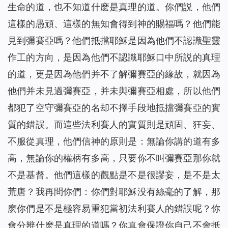
生命的道，也不知道什麽是真理的道。你們説，他們
這樣的愚頑、這樣的無知會得到神的賜福嗎？他們能
見到彌賽亞嗎？他們抵擋耶穌是因為他們不認識聖靈
作工的方向，是因為他們不認識耶穌口中所説的真理
的道，更是因為他們并不了解彌賽亞的緣故，就因為
他們并未見過彌賽亞，并未與彌賽亞相處，所以他們
都犯了空守彌賽亞的名却不擇手段地抵擋彌賽亞的實
質的錯誤。而這些法利賽人的實質則是頑固、狂妄、
不服從真理，他們信神的原則是：無論你講的道有多
高，無論你的權柄有多高，只要你不叫彌賽亞那你就
不是基督。他們這樣的觀點是不是很謬妄，是不是太
荒唐？我再問你們：你們對耶穌没有絲毫的了解，那
麽你們是不是極容易重犯當初法利賽人的錯誤呢？你
會分辨什麽是真理的道嗎？你真會保證你自己不會抵