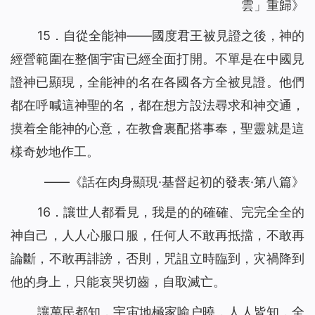
雲」重歸》
15．自從全能神——國度君王被見證之後，神的
經營範圍在整個宇宙已經全面打開。不單是在中國見
證神已顯現，全能神的名在各國各方全被見證。他們
都在呼喊這神聖的名，都在想方設法尋求和神交通，
摸着全能神的心意，在教會裏配搭事奉，聖靈就是這
樣奇妙地作工。
——《話在肉身顯現·基督起初的發表·第八篇》
16．讓世人都看見，我是的的確確、完完全全的
神自己，人人心服口服，任何人不敢再抵擋，不敢再
論斷，不敢再誹謗，否則，咒詛立時臨到，灾禍降到
他的身上，只能哀哭切齒，自取滅亡。
讓萬民都知，宇宙地極家喻户曉，人人皆知，全