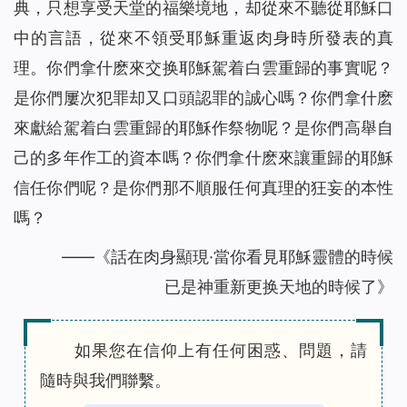
典，只想享受天堂的福樂境地，却從來不聽從耶穌口
中的言語，從來不領受耶穌重返肉身時所發表的真
理。你們拿什麽來交换耶穌駕着白雲重歸的事實呢？
是你們屢次犯罪却又口頭認罪的誠心嗎？你們拿什麽
來獻給駕着白雲重歸的耶穌作祭物呢？是你們高舉自
己的多年作工的資本嗎？你們拿什麽來讓重歸的耶穌
信任你們呢？是你們那不順服任何真理的狂妄的本性
嗎？
——《話在肉身顯現·當你看見耶穌靈體的時候
已是神重新更换天地的時候了》
如果您在信仰上有任何困惑、問題，請
隨時與我們聯繫。