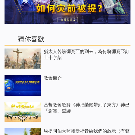
猜你喜歡
猶太人苦盼彌賽亞的到來，為何將彌賽亞釘
上十字架
教會簡介
基督教會歌舞《神把榮耀帶到了東方》神已
「駕雲」重歸
埃提阿伯太監接受福音給我們的啟示（有聲