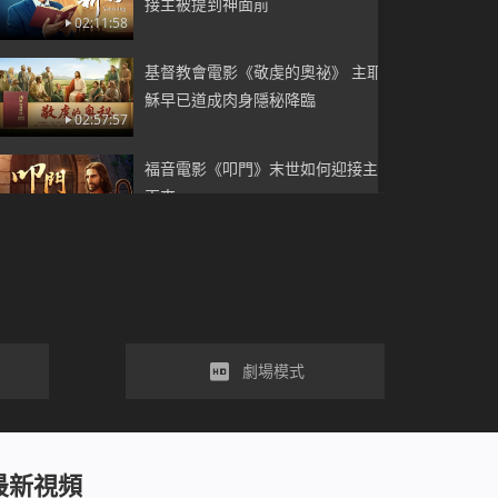
接主被提到神面前
02:11:58
基督教會電影《敬虔的奧祕》 主耶
穌早已道成肉身隱秘降臨
02:57:57
福音電影《叩門》末世如何迎接主
再來
02:35:46
福音電影《信神真好》追求金錢就
能獲得幸福嗎
01:30:54
2019福音電影《肩負使命》傳揚上
劇場模式
帝的救恩
02:05:16
基督教會電影《誰把神重釘十字架
最新視頻
了》宗教法利賽人末世又重現