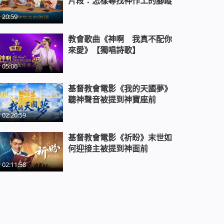
片段：怎樣尋找神作工的腳蹤
20:59
基督教會電影《得救》末世基督揭
開了得救的奧秘
教會歌曲《神啊 我真不配你
來愛》【獨唱詩歌】
基督教會電影《摘下面具》誠實人
05:06
才能蒙神稱許
基督教會電影《我的天國夢》
聽神聲音被提到神寶座前
基督教會電影《打開緊箍咒》神是
02:20:59
我的拯救
基督教會電影《祈盼》末世如
何迎接主被提到神面前
基督教會電影《共產主義謠言》精
彩片段：科學給人類帶來的是福還
02:11:58
是禍
《「襠」的話還沒說完呢》中共破
壞基督徒家庭的鐵證