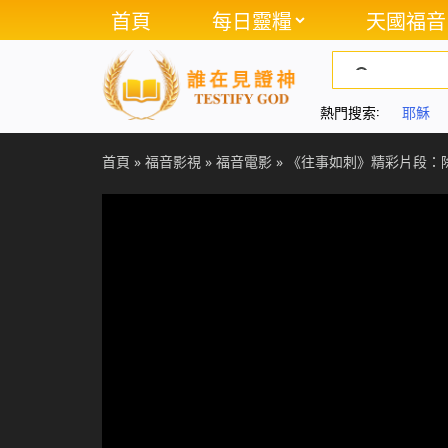
首頁
每日靈糧
天國福音
熱門搜索:
耶穌
首頁
»
福音影視
»
福音電影
»
《往事如刺》精彩片段：