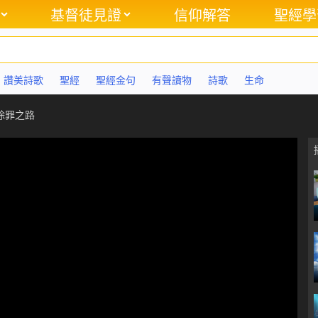
基督徒見證
信仰解答
聖經學
讚美詩歌
聖經
聖經金句
有聲讀物
詩歌
生命
除罪之路