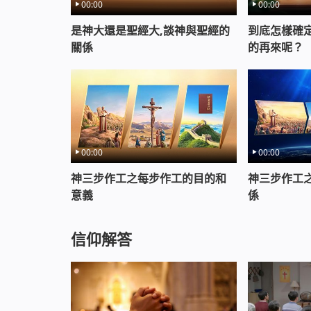
00:00
00:00
是神大還是聖經大,談神與聖經的
到底怎樣確
關係
的再來呢？
00:00
00:00
神三步作工之每步作工的目的和
神三步作工
意義
係
信仰解答