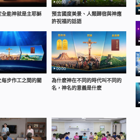
00:00
定全能神就是主耶穌
預言國度美景、人類歸宿與神應
許祝福的話語
00:00
之每步作工之間的關
為什麽神在不同的時代叫不同的
名，神名的意義是什麽