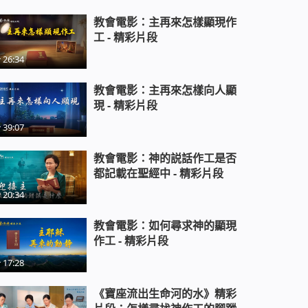
01:41:19
教會電影：主再來怎樣顯現作
福音電影《信神系列2：教堂倒塌之
工 - 精彩片段
後》為中共禱告是否合神心意
26:34
01:29:57
教會電影：主再來怎樣向人顯
基督教會見證電影《誠信不打烊》
現 - 精彩片段
基督徒在職場如何做到誠信為本
01:24:49
39:07
合唱特輯紀錄片《主宰一切的那一
教會電影：神的説話作工是否
位》見證造物主的全能主宰
都記載在聖經中 - 精彩片段
20:34
福音電影《愚昧致死》愚拙童女為
教會電影：如何尋求神的顯現
何不能進天國
作工 - 精彩片段
17:28
基督教會電影《霎時的改變》被提
進天國
《寶座流出生命河的水》精彩