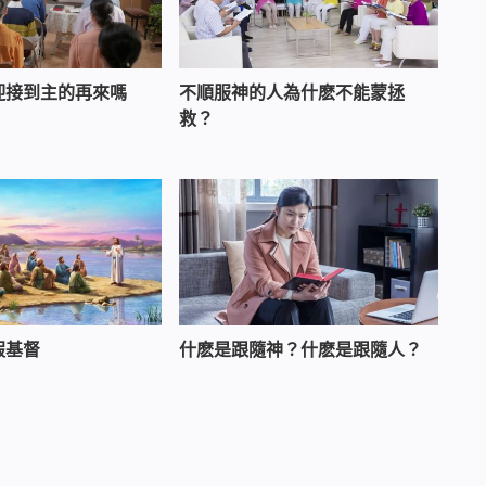
迎接到主的再來嗎
不順服神的人為什麽不能蒙拯
救？
假基督
什麽是跟隨神？什麽是跟隨人？