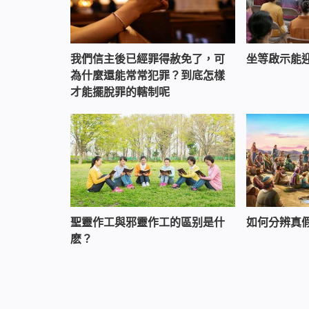
我們信主後已經罪得赦免了，可
坐等啟示能
為什麼還能常常犯罪？到底怎樣
才能擺脫罪的轄制呢
聖靈作工與邪靈作工的區别是什
如何分辨真
麽？