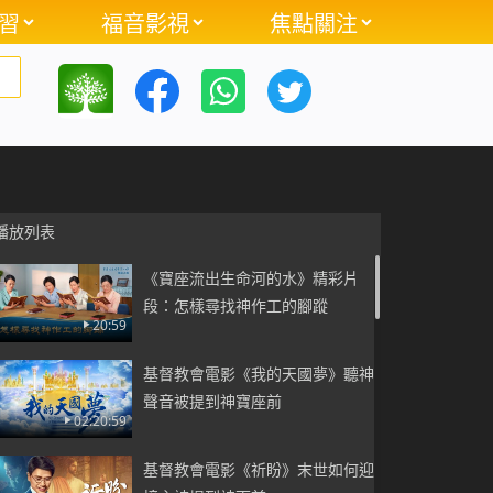
習
福音影視
焦點關注
播放列表
《寶座流出生命河的水》精彩片
段：怎樣尋找神作工的腳蹤
20:59
基督教會電影《我的天國夢》聽神
聲音被提到神寶座前
02:20:59
基督教會電影《祈盼》末世如何迎