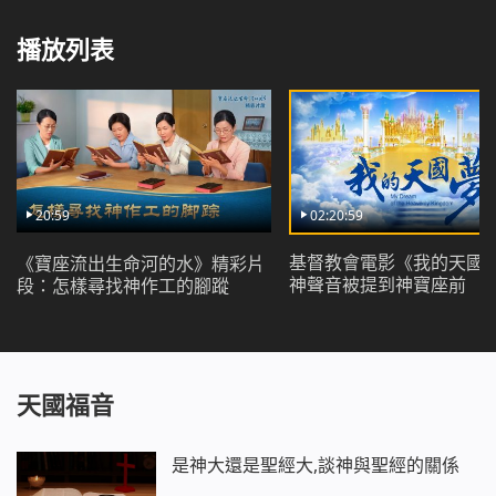
到中國，幾經周折，宋睿明遇到正在考察這個教派的宗
教同工陳欣。通過讀全能神的話，宋睿明發現，全能神
播放列表
的話都是真理，就是神的聲音！這個教派極有可能就是
主的顯現作工！然而，就在他們聚會聽見證人交通見證
全能神的末世作工時，卻被中國的宗教同工報警出賣，
宋睿明和崔承恩被中共警察抓捕並遣返回國。回國後，
宋睿明感到特別痛苦、失落，一直想法聯繫全能神教
會。一天，他從網上突然發現了全能神教會的韓文網
20:59
02:20:59
站，得知這個教派已經傳進了韓國，並建立了教會！宋
睿明驚喜萬分，帶領教會的弟兄姊妹一起考察神的末世
基督教會電影《我的天國
《寶座流出生命河的水》精彩片
神聲音被提到神寶座前
段：怎樣尋找神作工的腳蹤
作工。通過見證人的交通見證，宋睿明等人認定了全能
神就是主耶穌的再來，欣然接受了全能神的末世作工，
被提到神的寶座前，找到了進天國的路，他的天國夢終
於有機會實現了。
天國福音
是神大還是聖經大,談神與聖經的關係