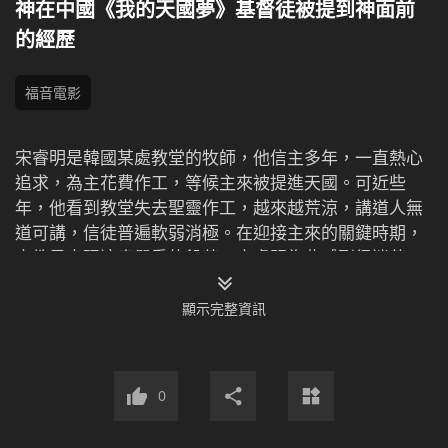
神在中國《我的天國夢》基督徒被提到神面前
的經歷
福音電影
宋睿明是韓國某處教堂的牧師，他信主多年，一直熱心
追求，為主花費作工，等候主來被提進天國。可近些
年，他看到教堂失去聖靈作工，越來越荒涼，講道人無
道可講，信徒普遍軟弱消極。在迎接主來的關鍵時期，
宗教界出現這麼嚴重的飢荒，宋睿明為此感到很迷茫、
無助。就在這時，他聽一個在中國傳道被遣返回國的宣
教士說，中國出現一個教派，見證主耶穌已經來了，一
顯示完整資訊
直遭到中共政府與宗教界的瘋狂定罪、抵擋。宋睿明聯
想到主耶穌傳道作工時，就遭到了宗教界與執政黨的定
罪、反對，他還意識到中共是無神論政黨，是最抵擋神
0
的，中共最瘋狂定罪、迫害的教會應該是出於神的，於
是決定去中國考察這個教派。宋睿明和傳道士崔承恩來