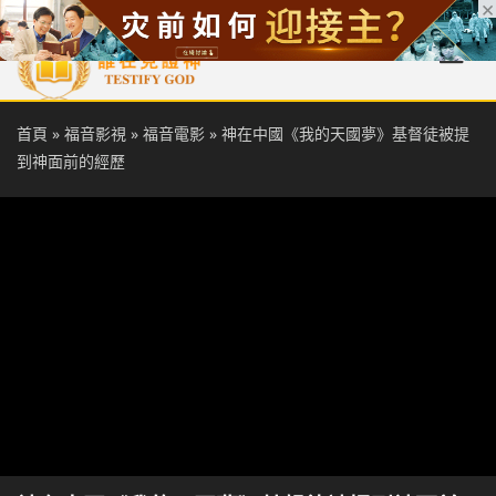
首頁
每日靈糧
天國福音
基督徒見證
信仰解答
聖經
首頁
»
福音影視
»
福音電影
»
神在中國《我的天國夢》基督徒被提
到神面前的經歷