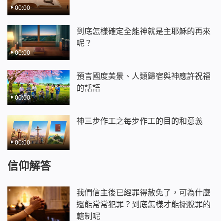
00:00
到底怎樣確定全能神就是主耶穌的再來
呢？
00:00
預言國度美景、人類歸宿與神應許祝福
的話語
00:00
神三步作工之每步作工的目的和意義
00:00
信仰解答
我們信主後已經罪得赦免了，可為什麼
還能常常犯罪？到底怎樣才能擺脫罪的
轄制呢