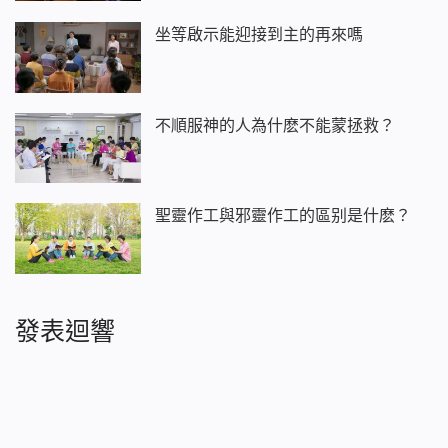
坐等啟示能迎接到主的再來嗎
不順服神的人為什麽不能蒙拯救？
聖靈作工與邪靈作工的區别是什麽？
發表迴響