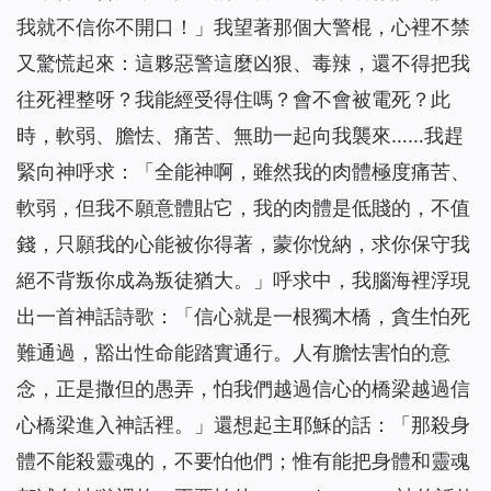
我就不信你不開口！」我望著那個大警棍，心裡不禁
又驚慌起來：這夥惡警這麼凶狠、毒辣，還不得把我
往死裡整呀？我能經受得住嗎？會不會被電死？此
時，軟弱、膽怯、痛苦、無助一起向我襲來……我趕
緊向神呼求：「全能神啊，雖然我的肉體極度痛苦、
軟弱，但我不願意體貼它，我的肉體是低賤的，不值
錢，只願我的心能被你得著，蒙你悅納，求你保守我
絕不背叛你成為叛徒猶大。」呼求中，我腦海裡浮現
出一首神話詩歌：
「信心就是一根獨木橋，貪生怕死
難通過，豁出性命能踏實通行。人有膽怯害怕的意
念，正是撒但的愚弄，怕我們越過信心的橋梁越過信
心橋梁進入神話裡。」
還想起主耶穌的話：
「那殺身
體不能殺靈魂的，不要怕他們；惟有能把身體和靈魂