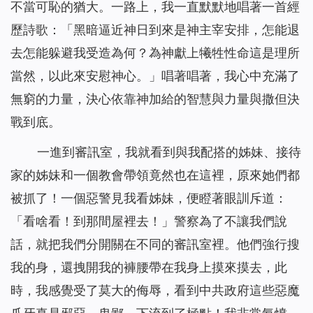
不當可恥的猶大。一路上，我一直默默地唱著一首經
歷詩歌：「黑暗逼近神日到來是神主宰安排，怎能退
去怎能躲避我受造為何？為神獻上犧牲性命這是理所
當然，以此來安慰神心。」唱著唱著，我心中充滿了
無窮的力量，決心依靠神加給的智慧與力量與撒但決
戰到底。
一進到審訊室，我就看到與我配搭的姊妹、接待
家的姊妹和一個教會帶領竟然也在這裡，原來她們都
被抓了！一個惡警見我看姊妹，便瞪著眼訓斥道：
「看啥看！到那間屋裡去！」警察為了不讓我們說
話，就把我們分開關在不同的審訊室裡。他們強行搜
我的身，還拽開我的褲腰帶在我身上摸來摸去，此
時，我感覺受了莫大的侮辱，看到中共政府這些惡魔