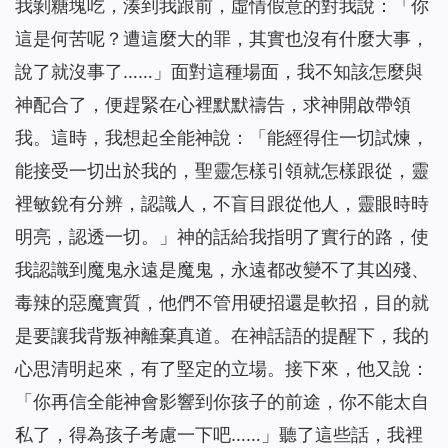
我剝糖塊吃，湊到我跟前，虛情假意的對我說：「你
這是何苦呢？遭這麼大的罪，其實也沒有什麼大事，
說了就沒事了……」面對這種場面，我不知該怎麼與
神配合了，便趕緊在心裡默默禱告，求神開啟帶領
我。這時，我想起全能神說：「
能經得住一切試煉，
能接受一切出於我的，聖靈怎樣引領就怎樣跟從，靈
裡敏銳有分辨，認識人，不盲目跟從他人，靈眼時時
明亮，認透一切。
」神的話給我指明了實行的路，使
我認識到魔鬼永遠是魔鬼，永遠都改變不了其凶殘、
毒辣的惡魔實質，他們不管用硬招還是軟招，目的就
是要讓我背叛神離棄真道。在神話語的提醒下，我的
心思清明起來，有了堅定的立場。接下來，他又說：
「你再信全能神會影響到你孩子的前途，你不能太自
私了，得為孩子考慮一下吧……」聽了這些話，我裡