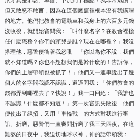
爪牙真是邪惡、卑鄙、下流到了極點！我非常氣憤，
但又敢怒不敢言，因為在這個魔窟裡根本沒有我講理
的地方。他們把教會的電動車和我身上的六百多元錢
沒收後，就開始審問我：「叫什麼名字？在教會裡擔
任什麼職務？你們的頭兒是誰？現在在哪裡？」我沒
搭理他，惡警便衝著我怒吼：「你以為你不說，我們
就不知道嗎？你也不想想我們是幹什麼的！告訴你，
你們的上層帶領也被抓了！」他們又一連串說出了幾
個人的名字問我認不認識，還逼問我：「你們教會的
錢都弄到哪裡去了？快說！」我一口回絕：「我誰也
不認識！什麼都不知道！」第一次審訊失敗後，他們
便使出了絕招，又用「車輪戰」的方式對我進行審
訊、折磨。惡警們一直審問折磨了我三天四夜。在這
難熬的日夜中，我迫切地呼求神，神的話帶領我：