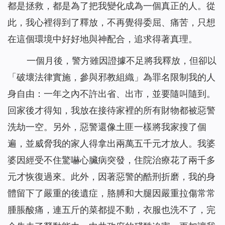
都是拯救，都是為了把我變化成為一個真正的人。從
此，我心裡得到了釋放，不再覺得委屈、痛苦，只想
在這個環境中好好地與神配合，追求得著真理。
一個月後，警方雖因證據不足將我釋放，但卻以
「破壞法律實施，參與邪教組織」為罪名限制我的人
身自由：一年之內不許出省、出市，並要隨叫隨到。
回家後才得知，我放在接待家裡的所有財物都被惡警
洗劫一空。另外，惡警還像土匪一樣將我家搜了個
遍，並威脅我的家人得拿出兩萬五千元才放人。我婆
婆因經受不住驚嚇心臟病突發，住院治療花了兩千多
元才恢復過來。此外，因著惡警的酷刑折磨，我的身
體留下了嚴重的後遺症，胳膊和大腿因嚴重拉傷常常
腫脹酸痛，連五斤的菜都提不動，衣服也洗不了，完