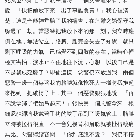
死我也不知道！」就在這時，一個女警進來看了看
說：「快把她放下來，出了事誰負責！」我心裡清
楚，這是全能神垂聽了我的禱告，在危難之際保守我
躲過了一劫。當惡警把我放下來的那一刻，我立時癱
倒在地，無法站立，胳膊、腿完全失去了知覺，就只
剩下呼吸的力氣，已感覺不到四肢的存在，當時心裡
極其害怕，淚水止不住地往下流，心想：以後自己是
不是就成殘廢了？即使這樣，惡警仍不放過我，兩個
惡警一邊一個架著我的胳膊就像拖死人一樣將我拖起
來摁到一把破椅子上，其中一個惡警狠狠地說：「再
不說拿繩子把她吊起來！」很快另一個惡警拿來一根
細尼龍繩將我戴著手銬的雙手吊到了暖氣管上，胳膊
立時被拉得很直，不一會兒後背和肩膀就被扯得酸痛
無比。惡警繼續審問：「你到底說不說？」我仍不搭