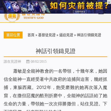
首頁
每日靈糧
天國福音
基督徒見證
信仰解答
聖經
當前位置
首頁
»
基督徒見證
»
逼迫見證
»
神話引領鑄見證
神話引領鑄見證
誰在見證神
08/02/2015
蕭敏是全能神教會的一名帶領，十幾年來，她因
信全能神一直經受著中共政府的追捕與迫害，幾經抓
捕，東躲西藏。2012年，飽受磨難的她再次落入魔
窟，在撒但惡魔的酷刑折磨中，全能神的話語給了她
生命的力量，帶領她一次次得勝撒但，站住見證。下