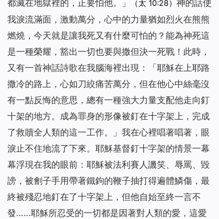
都滅在地獄裡的，正要怕他。」
神的話使
（太 10:28）
我淚流滿面，激動萬分，心中的力量猶如烈火在熊熊
燃燒，今天就是讓我死又有什麼可怕的？能為神死這
是一種榮耀，豁出一切也要與撒但決一死戰！此時，
又有一首神話詩歌在我腦海裡出現：
「耶穌在上耶路
撒冷的路上，心如刀絞痛苦萬分，但在他心中絲毫沒
有一點反悔的意思，總有一種強大力量支配他走向釘
十架的地方。成為罪身的形像被釘在十字架上，完成
了救贖全人類的這一工作。」
我在心裡唱著唱著，眼
淚止不住地流了下來。耶穌基督釘十字架的情景一幕
幕浮現在我的眼前：耶穌被法利賽人譏笑、辱罵、毀
謗，被劊子手用帶著鐵鉤的鞭子抽打得遍體鱗傷，最
終被殘忍地釘在了十字架上，但他自始至終一言不
發……耶穌所忍受的一切都是因著對人類的愛，這愛