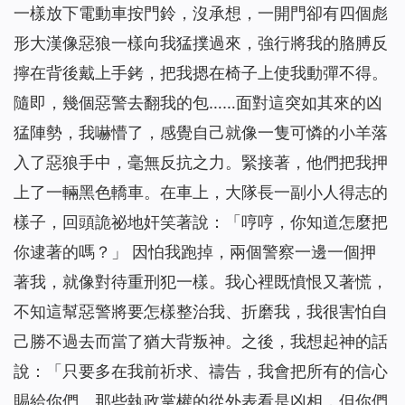
一樣放下電動車按門鈴，沒承想，一開門卻有四個彪
形大漢像惡狼一樣向我猛撲過來，強行將我的胳膊反
擰在背後戴上手銬，把我摁在椅子上使我動彈不得。
隨即，幾個惡警去翻我的包……面對這突如其來的凶
猛陣勢，我嚇懵了，感覺自己就像一隻可憐的小羊落
入了惡狼手中，毫無反抗之力。緊接著，他們把我押
上了一輛黑色轎車。在車上，大隊長一副小人得志的
樣子，回頭詭祕地奸笑著說：「哼哼，你知道怎麼把
你逮著的嗎？」 因怕我跑掉，兩個警察一邊一個押
著我，就像對待重刑犯一樣。我心裡既憤恨又著慌，
不知這幫惡警將要怎樣整治我、折磨我，我很害怕自
己勝不過去而當了猶大背叛神。之後，我想起神的話
說：「
只要多在我前祈求、禱告，我會把所有的信心
賜給你們。那些執政掌權的從外表看是凶相，但你們