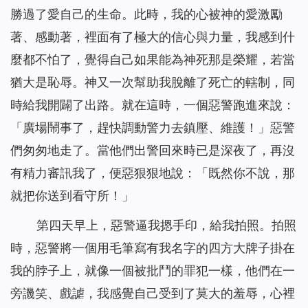
勝過了愛自己的生命。此時，我的心被神的愛激勵
著、感動著，裡面有了極大的信心與力量，我感到什
麼都不怕了，覺得自己如果能為神死那是榮耀，若當
猶大是恥辱。神又一次幫助我脫離了死亡的轄制，同
時給我開闢了出路。就在這時，一個惡警跑進來說：
「廣場鬧事了，趕快調動警力去鎮壓、維護！」惡警
們匆匆地走了。當他們出警回來時已是深夜了，再沒
有精力審訊我了，便惡狠狠地說：「既然你不說，那
就把你送到看守所！」
第四天早上，惡警逼我摁手印，給我拍照。拍照
時，惡警將一個用毛筆寫有我名字的四方大牌子掛在
我的脖子上，就像一個被批鬥的罪犯一樣，他們在一
旁譏笑、戲謔，我感覺自己受到了莫大的羞辱，心裡