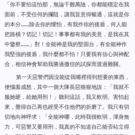
「
你不要怕這怕那，無論千難萬險，你都能穩定在我
面前，不受任何的攔阻，讓我旨意得暢通，這就是你
的本分……除去你的懼怕，有我作你的後盾，何人能
把路橫？切記！切記！事事都有我的美意，是我在其
中鑒察……
」對！全能神是我的堅固台，有全能神作
我堅強的後盾，我什麼都不怕！只要我有信心與神配
合，相信神會幫助我勝過撒但的試探而渡過難關。
第一天惡警們因沒能從我嘴裡得到想要的東西，
便惱羞成怒，其中一個大隊長惡狠狠地說：「我就不
服她硬，給她用刑！」聽到這話，我又軟弱、害怕起
來，覺得自己再也經受不住他們的折磨了。我只有切
切地向神呼求：「全能神哪，此時我很軟弱，渾身無
力，可惡警又要用刑，我真的不知道自己能否站立得