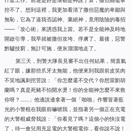
什麼工作、前途是好是壞都是神說了算，撒但絲毫掌
控不了。想到這裡，我更加看清了撒但惡魔的卑鄙與
無恥，它為了逼我否認神、棄絕神，竟用陰險的毒招
——「攻心術」來誘惑我上當。若不是全能神及時地
開啟引導，我早就被撒但攻垮、俘虜了。最後，惡警
黔驢技窮，無計可施，便灰溜溜地走了。
第三天，刑警大隊長見審不出任何結果，簡直氣
紅了眼，嫌那些爪牙太無能，他便來到我跟前皮笑肉
不笑地諷刺挖苦說：「你怎麼還不交代？你想當劉胡
蘭嗎？真是死豬不怕開水燙！你的全能神怎麼不來救
你呀？……」他邊說邊拿著一個「啪啪」作響冒著藍
光的小警棍在我眼前嚇唬我，並指著另一個正在充電
的大警棍威脅我說：「你看見了嗎？這個小的快沒電
了，待一會兒用充足電的大警棍電你，看你說不說！