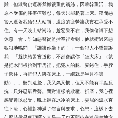
難，但獄警仍逼著我搬很重的鋼絲，因著幹重活，我
原本受傷的腰疼痛難忍，每天只能爬著上床。夜間惡
警又逼著我給犯人站崗，過度的疲勞讓我實在承受不
住。有一天晚上站崗時，趁惡警不在，我偷偷蹲下想
休息一會，誰知惡警從監控室裡看到，他就衝過來惡
狠狠地喝問：「誰讓你坐下的！」一個犯人小聲告訴
我：「趕快給警官道歉，不然會讓你『坐大床』（就
是把木門板抬到牢房裡，把犯人的腿、腳銬住，手脖
子綁住，再把犯人綁在床上，一綁就是半月不讓
動）。」聽到這些，我又氣又恨，但又不能有半點反
抗，只好忍氣吞聲。面對這樣的欺壓、折磨，我心裡
感覺難以忍受，晚上躺在冰冷的床上，委屈的淚水直
往下流，心裡對神滿了怨言與要求，心想：這樣下去
什麼時候是個頭啊？真是一天也不願待在這個鬼地方