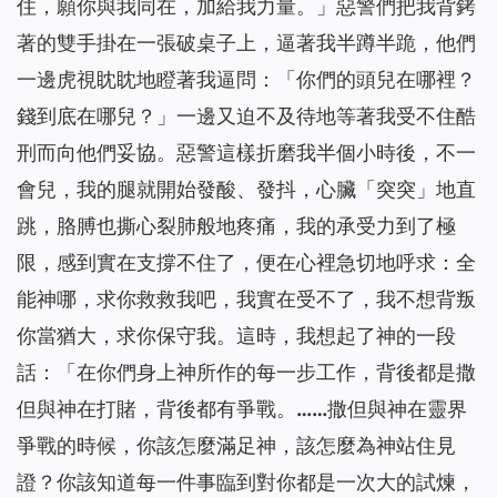
住，願你與我同在，加給我力量。」惡警們把我背銬
著的雙手掛在一張破桌子上，逼著我半蹲半跪，他們
一邊虎視眈眈地瞪著我逼問：「你們的頭兒在哪裡？
錢到底在哪兒？」一邊又迫不及待地等著我受不住酷
刑而向他們妥協。惡警這樣折磨我半個小時後，不一
會兒，我的腿就開始發酸、發抖，心臟「突突」地直
跳，胳膊也撕心裂肺般地疼痛，我的承受力到了極
限，感到實在支撐不住了，便在心裡急切地呼求：全
能神哪，求你救救我吧，我實在受不了，我不想背叛
你當猶大，求你保守我。這時，我想起了神的一段
話：「
在你們身上神所作的每一步工作，背後都是撒
但與神在打賭，背後都有爭戰。……撒但與神在靈界
爭戰的時候，你該怎麼滿足神，該怎麼為神站住見
證？你該知道每一件事臨到對你都是一次大的試煉，