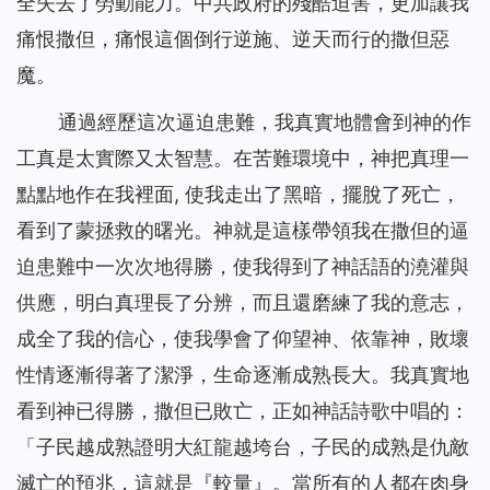
全失去了勞動能力。中共政府的殘酷迫害，更加讓我
痛恨撒但，痛恨這個倒行逆施、逆天而行的撒但惡
魔。
通過經歷這次逼迫患難，我真實地體會到神的作
工真是太實際又太智慧。在苦難環境中，神把真理一
點點地作在我裡面, 使我走出了黑暗，擺脫了死亡，
看到了蒙拯救的曙光。神就是這樣帶領我在撒但的逼
迫患難中一次次地得勝，使我得到了神話語的澆灌與
供應，明白真理長了分辨，而且還磨練了我的意志，
成全了我的信心，使我學會了仰望神、依靠神，敗壞
性情逐漸得著了潔淨，生命逐漸成熟長大。我真實地
看到神已得勝，撒但已敗亡，正如神話詩歌中唱的：
「
子民越成熟證明大紅龍越垮台，子民的成熟是仇敵
滅亡的預兆，這就是『較量』。當所有的人都在肉身