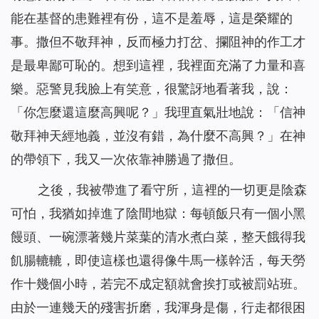
能在基督的患難裡有份，這不是羞辱，這是榮耀的
事。撒但不敬拜神，反而極力打岔、攔阻神的作工才
是最卑鄙可恥的。想到這裡，我裡面充滿了力量和喜
樂。惡警見我臉上有笑意，很驚訝地看著我，說：
「你怎麼還這麼高興呢？」我理直氣壯地說：「信神
敬拜神天經地義，並沒有錯，為什麼不高興？」在神
的帶領下，我又一次依靠神勝過了撒但。
之後，我被帶進了看守所，這裡的一切更是陰森
可怕，我猶如掉進了陰間地獄：每頓飯只有一個小黑
饅頭、一碗漂著幾片菜葉的清水煮白菜，整天餓得我
飢腸轆轆，即使這樣也還得像牛馬一樣幹活，每天勞
作十幾個小時，若完不成定額就會挨打或被罰站班。
由於一連幾天的殘害折磨，我渾身是傷，行走都很困