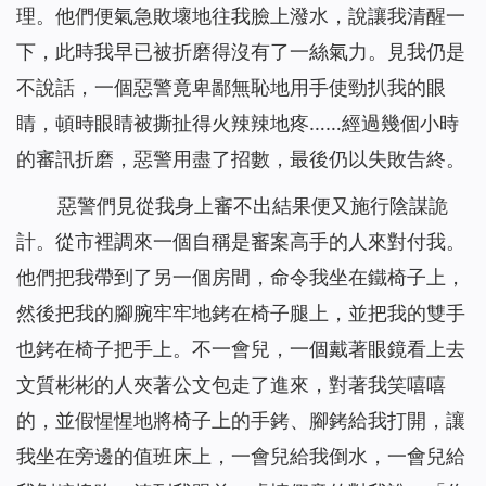
理。他們便氣急敗壞地往我臉上潑水，說讓我清醒一
下，此時我早已被折磨得沒有了一絲氣力。見我仍是
不說話，一個惡警竟卑鄙無恥地用手使勁扒我的眼
睛，頓時眼睛被撕扯得火辣辣地疼……經過幾個小時
的審訊折磨，惡警用盡了招數，最後仍以失敗告終。
惡警們見從我身上審不出結果便又施行陰謀詭
計。從市裡調來一個自稱是審案高手的人來對付我。
他們把我帶到了另一個房間，命令我坐在鐵椅子上，
然後把我的腳腕牢牢地銬在椅子腿上，並把我的雙手
也銬在椅子把手上。不一會兒，一個戴著眼鏡看上去
文質彬彬的人夾著公文包走了進來，對著我笑嘻嘻
的，並假惺惺地將椅子上的手銬、腳銬給我打開，讓
我坐在旁邊的值班床上，一會兒給我倒水，一會兒給