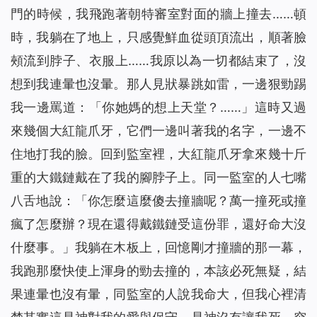
門的時候，我飛跑著朝特審室對面的牆上撞去……頓
時，我躺在了地上，只感覺鮮血從頭頂流出，順著臉
頰流到脖子、衣服上……我原以為一切都結束了，沒
想到我連暈也沒暈。那人見狀暴跳如雷，一邊狠勁踢
我一邊罵道：「你她媽的想上天堂？……」這時又過
來幾個大紅龍爪牙，它們一邊叫著我的名字，一邊不
住地打我的臉。回到監室裡，大紅龍爪牙拿來幾十斤
重的大鐵鏈戴在了我的腳脖子上。同一監室的人七嘴
八舌地說：「你怎麼這麼傻去撞牆呢？萬一撞死或撞
瘋了怎麼辦？現在還得戴鐵鏈受這份罪，還好命大沒
什麼事。」我躺在木板上，回憶剛才撞牆的那一幕，
我跑那麼快使上渾身的勁去撞的，本該必死無疑，結
果連暈也沒有暈，同監室的人說我命大，但我心裡清