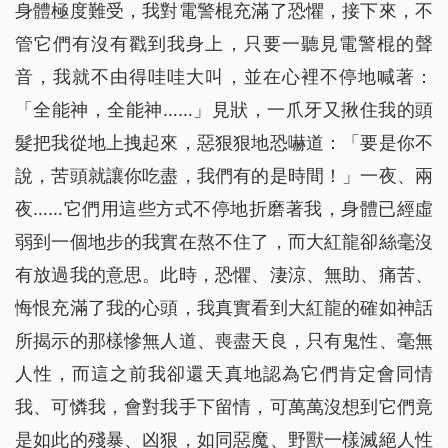
身體極度難受，我對電警棍充滿了恐懼，接下來，不
管它們有沒有戳到我身上，只要一聽見電警棍的聲
音，我就不由得哇哇大叫，並在心裡不停地喊著：
「全能神，全能神……」見狀，一爪牙又揪住我的頭
髮把我從地上拽起來，惡狠狠地恐嚇道：「要是你不
說，苦頭就讓你吃盡，我們有的是時間！」一夜、兩
夜……它們用這些方式不停地折磨著我，身體已經虛
弱到一個地步的我實在熬不住了，而大紅龍卻絲毫沒
有放過我的意思。此時，恐懼、淒涼、無助、痛苦、
悔恨充滿了我的心頭，我真實看到大紅龍的確如神話
所揭示的那樣慘無人道、喪盡天良，只有鬼性、毫無
人性，而這之前我卻還天真地認為它們肯定會同情
我、可憐我，會對我手下留情，可萬萬沒想到它們竟
是如此的殘暴、凶狠，如同惡魔、野獸一樣滅絕人性