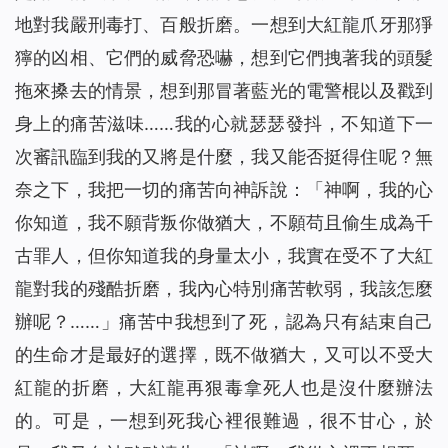
地對我嚴刑毒打、百般折磨。一想到大紅龍爪牙那猙
獰的凶相、它們的威脅恐嚇，想到它們拽著我的頭髮
拖來搡去的情景，想到那冒著藍光的電警棍以及戳到
身上的痛苦滋味……我的心就瑟瑟發抖，不知道下一
次審訊臨到我的又將是什麼，我又能否挺得住呢？無
奈之下，我把一切的痛苦向神訴說：「神啊，我的心
你知道，我不願背叛你做猶大，不願苟且偷生成為千
古罪人，但你知道我的身量太小，我實在受不了大紅
龍對我的殘酷折磨，我內心特別痛苦軟弱，我該怎麼
辦呢？……」痛苦中我想到了死，認為只有結束自己
的生命才是最好的選擇，既不做猶大，又可以不受大
紅龍的折磨，大紅龍再狠毒拿死人也是沒什麼辦法
的。可是，一想到死我心裡很難過，很不甘心，於