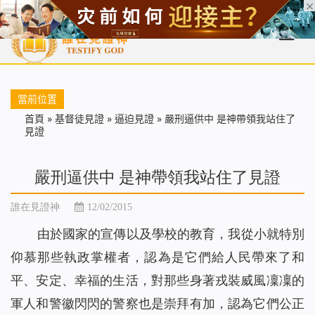
首頁
每日靈糧
天國福音
基督徒見證
信仰解答
聖經
當前位置
首頁
»
基督徒見證
»
逼迫見證
»
嚴刑逼供中 是神帶領我站住了
見證
嚴刑逼供中 是神帶領我站住了見證
誰在見證神
12/02/2015
由於國家的宣傳以及學校的教育，我從小就特別
仰慕那些執政掌權者，認為是它們給人民帶來了和
平、安定、幸福的生活，對那些身著戎裝威風凜凜的
軍人和警徽閃閃的警察也是崇拜有加，認為它們公正