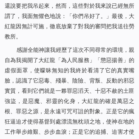
還說要把我吊起來，然而，這些對於我來說已經無所
謂了，我面無懼色地說：「你們吊好了。」最後，大
紅龍因無計可施，徹底放棄了對我的審問把我送往勞
教所。
感謝全能神讓我經歷了這次不同尋常的環境，親
自為我揭開了大紅龍「為人民服務」「懲惡揚善」的
虛假面罩，使矇昧無知的我終於看清了它的真實嘴
臉，認識了它惡毒、殘暴、陰險、背叛、反動的邪惡
實質，看到它們就是一夥罪惡滔天、十惡不赦的土匪
強盜，是惡魔、邪靈的化身，大紅龍的確是萬惡之
根、罪惡之源，是永遠可咒可詛的對象。正是它的瘋
狂逼迫才使得基督到處漂流無枕頭之地，使神在地的
工作舉步維艱、步步血淚；正是它的追捕、迫害才使