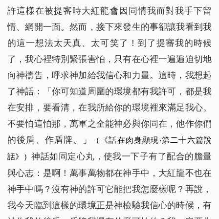
許這樣在被提審時大紅龍會因同情我而對我手下留
情、網開一面。然而，接下來發生的事卻讓我看到我
的這一想法太天真、太可笑了！到了提審我的時候
了，我心裡特別緊張害怕，只有在心裡一遍遍迫切地
向神禱告，呼求神加給我信心和力量。這時，我想起
了神話：「
你可知道周圍的環境都有我許可，都是我
在安排，要看清，在我所給你的環境裡來滿足我心。
不要怕這怕那，萬軍之全能神必與你同在，他作你們
的後盾、作盾牌。
」
（《話在肉身顯現·第二十六篇說
神話如同定心丸，使我一下子有了配合的膽量
話》）
與心志：是啊！萬事萬物都在神手中，大紅龍不也在
神手中嗎？沒有神的許可它能把我怎麼樣呢？再說，
我今天臨到這樣的環境正是神檢驗我信心的時候，有