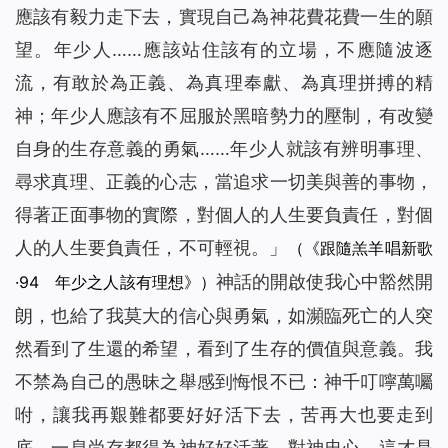
應該有毅力走下去，實現自己為神花費花費一生的願
望。年少人……應該站住該有的立場，不應隨波逐
流，有敢於為正義、為真理奉獻、為真理拼搏的精
神；年少人應該有不屈服於黑暗勢力的壓制，有改變
自身的生存意義的勇氣……年少人就該有辨明事理、
尋求真理、正義的心志，當追求一切美與善的事物，
得著正面事物的實際，對個人的人生要負責任，對個
人的人生要負責任，不可輕視。
」
（《跟隨羔羊唱新歌
神話的開啟使我心中豁然開
·94 年少之人該有理想》）
朗，也給了我莫大的信心與勇氣，如瀕臨死亡的人突
然看到了生還的希望，看到了生存的價值與意義。我
不禁為自己的愚昧之舉感到悔恨不已：神千叮嚀萬囑
咐，讓我再艱難都要好好活下去，苦再大也要走到
底，一息尚存都得為神好好活著，對神忠心，這才是