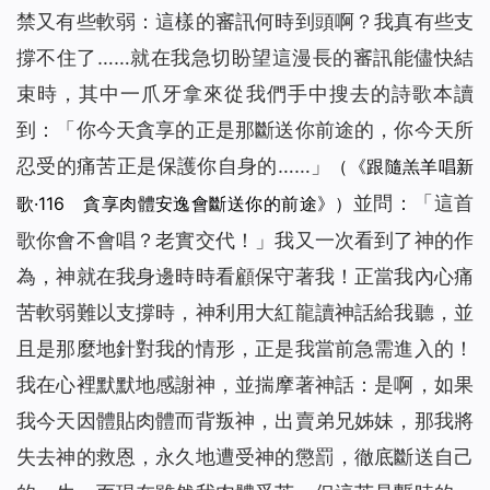
禁又有些軟弱：這樣的審訊何時到頭啊？我真有些支
撐不住了……就在我急切盼望這漫長的審訊能儘快結
束時，其中一爪牙拿來從我們手中搜去的詩歌本讀
到：「
你今天貪享的正是那斷送你前途的，你今天所
忍受的痛苦正是保護你自身的……
」
（《跟隨羔羊唱新
並問：「這首
歌·116 貪享肉體安逸會斷送你的前途》）
歌你會不會唱？老實交代！」我又一次看到了神的作
為，神就在我身邊時時看顧保守著我！正當我內心痛
苦軟弱難以支撐時，神利用大紅龍讀神話給我聽，並
且是那麼地針對我的情形，正是我當前急需進入的！
我在心裡默默地感謝神，並揣摩著神話：是啊，如果
我今天因體貼肉體而背叛神，出賣弟兄姊妹，那我將
失去神的救恩，永久地遭受神的懲罰，徹底斷送自己