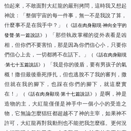
怕起來，不敢面對大紅龍的嚴刑拷問，這時我又想起
神說：「
整個宇宙的每一件事，無一不是我說了算，
什麼事不是在我手中？
」
（《話在肉身顯現·神向全宇的
「
那些執政掌權的從外表看是凶
發聲·第一篇說話》）
相，但你們不要害怕，那是因為你們信心小，只要你
們信心上去，一切都將不在話下。
」
（《話在肉身顯現
「
我是你的後盾，要有男孩子的氣
·第七十五篇說話》）
概！撒但最後垂死掙扎，但也逃脫不了我的審判，撒
但就在我的腳下，也踩在你們的腳下，就這麼實
在！
」
是啊，神是
（《話在肉身顯現·第十七篇說話》）
造物的主，大紅龍僅僅是神手中一個小小的受造之
物，它無論怎麼猖狂都超越不了神的主宰，如果神不
許可，大紅龍再對我動刑也不能把我怎麼樣。更何況