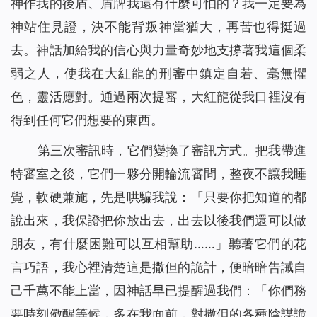
神作我的後盾、盾牌我還有什麼可怕的？我一定要為
神站住見證，決不能背叛神當猶大，再苦也得挺過
去。神話加給我的信心與力量奇妙地支撐著我這個柔
弱之人，使我在大紅龍的刑審中鎮定自若、毫無懼
色，靈活應對。通過兩次提審，大紅龍從我口裡沒有
得到任何它們想要的東西。
第三次審訊時，它們變換了審訊方式。把我帶進
特審室之後，它們一夥分開輪流審問，整夜不讓我睡
覺，軟硬兼施，先是哄騙我說：「只要你把知道的都
說出來，我保證把你放出去，出去以後我們還可以做
朋友，有什麼困難可以互相幫助……」聽著它們的花
言巧語，我心裡清楚這是撒但的詭計，便暗暗告誡自
己千萬不能上當，因神話早已提醒過我們：「
你們務
要時刻儆醒等候，多在我面前，對撒但的各種陰謀詭