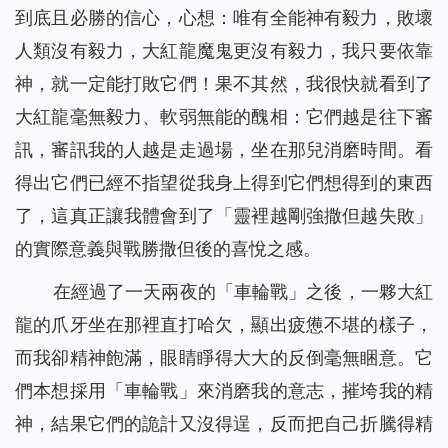
到底且必勝的信心，心想：唯有全能神有毅力，敗壞
人類沒有毅力，大紅龍魔鬼更沒有毅力，我只要依靠
神，就一定能打敗它們！果不其然，我很快就看到了
大紅龍毫無毅力、軟弱無能的醜相：它們越是往下審
訊，審訊我的人越是走過場，坐在那兒消磨時間。看
得出它們已經不指望從我身上得到它們想得到的東西
了，這真正讓我體會到了「靈裡越剛強撒但越失敗」
的實際意義與戰勝撒但後的喜悅之感。
在經過了一天兩夜的「車輪戰」之後，一夥大紅
龍的爪牙坐在那裡直打哈欠，顯出疲憊不堪的樣子，
而我卻精神飽滿，眼睛睜得大大的反倒毫無睏意。它
們本想採用「車輪戰」來消磨我的意志，摧垮我的精
神，結果它們的詭計又沒得逞，反而把自己折騰得精