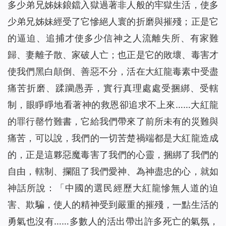
多少弟兄姊妹鋃鐺入獄過著非人般的牢獄生活，使多
少弟兄姊妹經受了它慘絕人寰的折磨與摧殘；正是它
的逼迫、追捕才使多少信神之人流離失所、有家難
歸、妻離子散、家破人亡；也正是它的敗壞、毒害才
使我們黑白顛倒、善惡不分，活在大紅龍毒素中受盡
痛苦折磨、蹂躪愚弄，實行真理處處受捆綁、受轄
制，眼睜睜地看著神的救恩卻追求不上來……大紅龍
的罪行罄竹難書，它給我們帶來了前所未有的災難與
痛苦，可以說，我們的一切苦楚禍端都是大紅龍造成
的，正是這夥惡魔毒害了我們的心靈，捆綁了我們的
自由，轄制、攔阻了我們愛神、為神盡忠的心，就如
神話所說：「
中國的選民經歷大紅龍慘無人道的迫
害、欺騙，使人的精神受到嚴重的摧殘，一點生活的
勇氣也沒有……多數人的活出帶出許多死亡的氣氛，