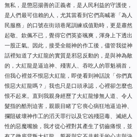
無私，是懲惡揚善的正義者，是人民利益的守護使，
是人們最可信賴的人，尤其當看到它們高喊著「為人
民服務」的口號在街頭巷尾訓練或值勤時，更是肅然
起敬、欽佩不已，覺得它們英姿颯爽，渾身上下透出
一股正氣。因此，接受全能神的作工後，儘管我從神
話裡知道了大紅龍的實質是邪惡反動的，是與神為敵
的，大紅龍是逼迫神、殘害人、吞吃人的罪魁禍首，
但我心裡並不恨惡大紅龍，即使看到神話說「
你們真
恨惡大紅龍嗎？
」我也只是口頭承認，心裡卻怎麼也
恨不起來。直到我親身經歷了大紅龍慘無人道、令人
髮指的酷刑迫害，親眼目睹了它喪心病狂地逼迫神、
攔阻破壞神作工的滔天罪行以及它凶殘惡毒、滅絕人
性的惡魔嘴臉，我才從心裡對其產生了切齒痛恨，並
有了徹底背叛大紅龍、誓死與它不共戴天的心志與決