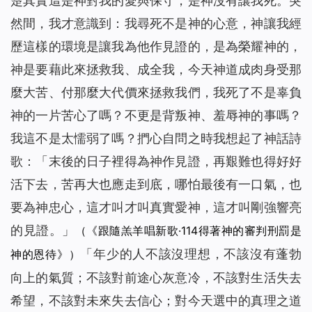
楚其實這是神對我的愛與保守，是神沒有讓我死。突
然間，我才意識到：我尋死不是神的心意，神讓我經
歷這樣的環境是讓我為他作見證的，是為榮耀神的，
神是要藉此來拯救我、成全我，今天神道成肉身受那
麼大苦、付那麼大代價來拯救我們，我死了不是辜負
神的一片苦心了嗎？不更是背叛神、羞辱神的事嗎？
我這不是太懦弱了嗎？捫心自問之時我想起了神話詩
歌：「
末後的日子裡得為神作見證，再艱難也得好好
活下去，苦再大也應走到底，哪怕最後有一口氣，也
要為神忠心，這才叫才叫真實愛神，這才叫剛強響亮
的見證。
」
（《跟隨羔羊唱新歌·114得著神的審判刑罰是
「
年少的人不該沒理想，不該沒有蓬勃
神的恩待》）
向上的氣質；不該對前途心灰意冷，不該對生活失去
希望，不該對未來失去信心；對今天選中的真理之道