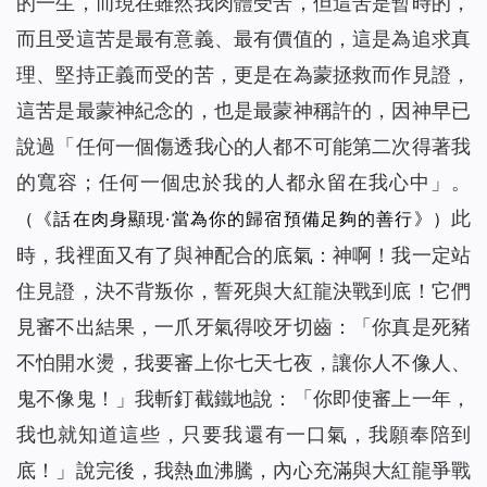
的一生，而現在雖然我肉體受苦，但這苦是暫時的，
而且受這苦是最有意義、最有價值的，這是為追求真
理、堅持正義而受的苦，更是在為蒙拯救而作見證，
這苦是最蒙神紀念的，也是最蒙神稱許的，因神早已
說過「
任何一個傷透我心的人都不可能第二次得著我
的寬容；任何一個忠於我的人都永留在我心中
」。
此
（《話在肉身顯現·當為你的歸宿預備足夠的善行》）
時，我裡面又有了與神配合的底氣：神啊！我一定站
住見證，決不背叛你，誓死與大紅龍決戰到底！它們
見審不出結果，一爪牙氣得咬牙切齒：「你真是死豬
不怕開水燙，我要審上你七天七夜，讓你人不像人、
鬼不像鬼！」我斬釘截鐵地說：「你即使審上一年，
我也就知道這些，只要我還有一口氣，我願奉陪到
底！」說完後，我熱血沸騰，內心充滿與大紅龍爭戰