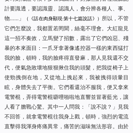
計要識透，要認識靈、認識人，會分辨各種人、事、
物……
」
所以，不管
（《話在肉身顯現·第十七篇說話》）
它們怎麼說，我都置若罔聞，絲毫不理會。大紅龍見
這一招不奏效，立馬變了招數，露出了它們凶惡、殘
暴的本來面目：一爪牙拿著像遙控器一樣的東西猛打
我的臉，頓時，我的臉疼得直發麻，那人見我還不交
代，便氣急敗壞地狠狠揪住我的頭髮，把我從椅子上
使勁拽倒在地，又從地上拽起來，我被拽得頭暈目
眩，身體失去了平衡。它們看還治不服我，便又拿來
電警棍，弄得電警棍噼哩啪啦地直響並冒著藍光，讓
人看了膽戰心驚。其中一人問我：「說不說？」見我
不回答，就拿電警棍往我身上戳，頓時，強烈的電流
直擊得我渾身疼痛異常，痛苦的滋味無法形容。由於