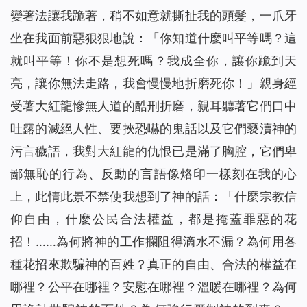
變著法讓我跪著，稍不如意就撕扯我的頭髮，一爪牙
坐在我面前惡狠狠地說：「你知道什麼叫平等嗎？這
就叫平等！你不是想死嗎？我成全你，讓你跪到天
亮，讓你無法走路，我會慢慢地折磨死你！」親身經
受著大紅龍慘無人道的酷刑折磨，親耳聽著它們口中
吐露的滅絕人性、要挾恐嚇的鬼話以及它們褻瀆神的
污言穢語，我對大紅龍的仇恨已是滿了胸腔，它們卑
鄙無恥的行為、反動的言語像烙印一樣刻在我的心
上，此情此景不禁使我想到了神的話：「
什麼宗教信
仰自由，什麼公民合法權益，都是掩蓋罪惡的花
招！……為何將神的工作攔阻得滴水不漏？為何用各
種花招來欺騙神的百姓？真正的自由、合法的權益在
哪裡？公平在哪裡？安慰在哪裡？溫暖在哪裡？為何