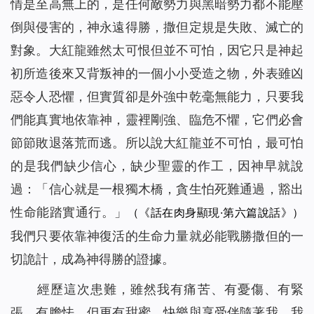
情是至高無上的，是任何敵勢力與黑暗勢力都不能壓
倒與侵害的，神永遠得勝，撒但定規是失敗、滅亡的
對象。大紅龍雖然太可恨但並不可怕，因它只是神起
初所造後來又背叛神的一個小小受造之物，外表雖凶
惡令人恐懼，但實質卻是外強中乾毫無能力，只要我
們能真實地依靠神，靈裡剛強、臨危不懼，它們必會
節節敗退落荒而逃。所以說大紅龍並不可怕，最可怕
的是我們缺少信心，缺少聖靈的作工，因神早就說
過：「
信心就是一根獨木橋，貪生怕死難通過，豁出
性命能踏實通行
。
」
（《話在肉身顯現·第六篇說話》）
我們只要依靠神復活的生命力量就必能戰勝撒但的一
切詭計，成為神得勝的證據。
經歷這次患難，雖然我有痛苦、有憂傷、有緊
張、有膽怯，但更有甜蜜、快樂與享受伴隨著我，我