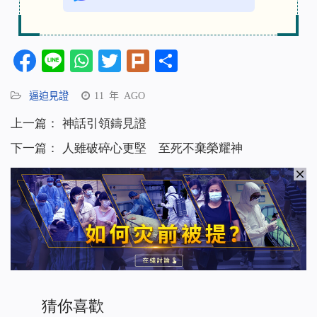
Facebook
Line
WhatsApp
Twitter
Plurk
分
享
逼迫見證
11 年 AGO
上一篇：
神話引領鑄見證
下一篇：
人雖破碎心更堅 至死不棄榮耀神
猜你喜歡