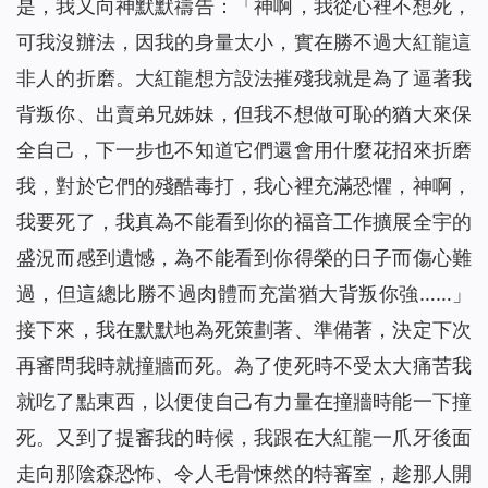
是，我又向神默默禱告：「神啊，我從心裡不想死，
可我沒辦法，因我的身量太小，實在勝不過大紅龍這
非人的折磨。大紅龍想方設法摧殘我就是為了逼著我
背叛你、出賣弟兄姊妹，但我不想做可恥的猶大來保
全自己，下一步也不知道它們還會用什麼花招來折磨
我，對於它們的殘酷毒打，我心裡充滿恐懼，神啊，
我要死了，我真為不能看到你的福音工作擴展全宇的
盛況而感到遺憾，為不能看到你得榮的日子而傷心難
過，但這總比勝不過肉體而充當猶大背叛你強……」
接下來，我在默默地為死策劃著、準備著，決定下次
再審問我時就撞牆而死。為了使死時不受太大痛苦我
就吃了點東西，以便使自己有力量在撞牆時能一下撞
死。又到了提審我的時候，我跟在大紅龍一爪牙後面
走向那陰森恐怖、令人毛骨悚然的特審室，趁那人開