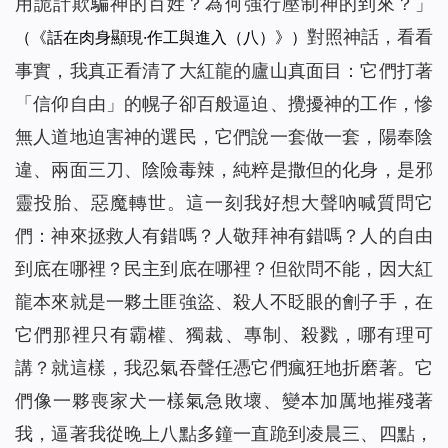
用詭計欺騙神的百姓？為何強行壓制神的到來？
」
對照神話，看看
（《話在肉身顯現·作工與進入（八）》）
事實，我真正看清了大紅龍的廬山真面目：它們打著
「信仰自由」的幌子卻百般逼迫、攪擾神的工作，慘
無人道地迫害神的選民，它們說一套做一套，陽奉陰
違、兩面三刀、陰險毒辣，純粹是撒但的化身，是邪
靈投胎、惡魔轉世。這一刻我好想大聲吶喊質問它
們：神來拯救人有錯嗎？人敬拜神有錯嗎？人的自由
到底在哪裡？民主到底在哪裡？但欲問不能，因大紅
龍本來就是一夥土匪強盜、殺人不眨眼的劊子手，在
它們那裡只有霸權、獨裁、專制、殺戮，哪有理可
講？就這樣，我忍氣吞聲任憑它們瘋狂地折磨著。它
們像一夥喪家犬一樣氣急敗壞、變本加厲地摧殘著
我，逼著我從晚上八點多鐘一直跪到凌晨三、四點，