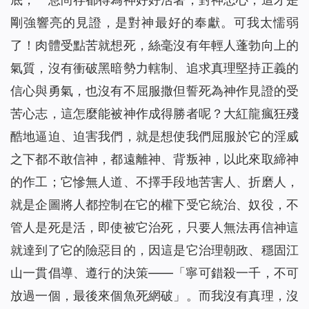
剛強響亮的見證，是對神最好的奉獻。可我太懦弱
了！肉體受點苦就想死，絲毫沒有年輕人蓬勃向上的
氣質，沒有衝破黑暗勢力轄制、追求真理堅持正義的
信心與勇氣，也沒有不屈服撒但誓死為神作見證的受
苦心志，這怎麼能被神作成得勝者呢？大紅龍瘋狂殘
酷地逼迫、迫害我們，就是想使我們屈服於它的淫威
之下都不敢信神，都遠離神、背叛神，以此來取締神
的作工；它慘無人道、不擇手段地苦害人、折磨人，
就是企圖將人都控制在它的權下受它統治、奴役，不
管人是死是活，即使被它治死，只要人無法再信神這
就達到了它的險惡目的，因這是它治理朝政、穩固江
山一貫倡導、遵行的決策——「寧可錯殺一千，不可
放過一個，最後來個魚死網破」。而我沒有真理，沒