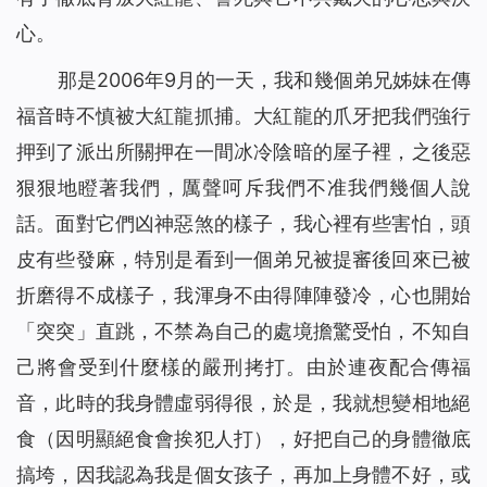
心。
那是2006年9月的一天，我和幾個弟兄姊妹在傳
福音時不慎被大紅龍抓捕。大紅龍的爪牙把我們強行
押到了派出所關押在一間冰冷陰暗的屋子裡，之後惡
狠狠地瞪著我們，厲聲呵斥我們不准我們幾個人說
話。面對它們凶神惡煞的樣子，我心裡有些害怕，頭
皮有些發麻，特別是看到一個弟兄被提審後回來已被
折磨得不成樣子，我渾身不由得陣陣發冷，心也開始
「突突」直跳，不禁為自己的處境擔驚受怕，不知自
己將會受到什麼樣的嚴刑拷打。由於連夜配合傳福
音，此時的我身體虛弱得很，於是，我就想變相地絕
食（因明顯絕食會挨犯人打），好把自己的身體徹底
搞垮，因我認為我是個女孩子，再加上身體不好，或