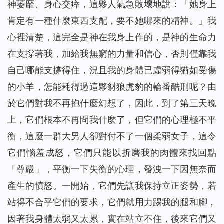
神萎靡、身心交瘁，這夥人氣急敗壞地說：「她身上
肯定有一種什麼東西支配，要不她哪來的精神。」我
心裡清楚，這完全是神在我身上作的，是神的生命力
在支撐著我，加給我無窮的力量和信心，否則僅靠我
自己哪能支撐得住，況且我的身體已虛弱得猶如受傷
的小羊，怎能耗得過這夥豺狼虎豹的輪番酷刑呢？由
於它們對我不再抱什麼幻想了，因此，到了第三天晚
上，它們根本不再問我什麼了，但它們的心理極不平
衡，這麼一群大男人卻對付不了一個柔弱女子，這令
它們惱羞成怒，它們只能以折磨我的肉體來找回點
「尊嚴」，平衡一下失衡的心理，發洩一下因無奈而
產生的憤怒。一開始，它們先讓我保持立正姿勢，若
站得不合乎它們的要求，它們就用力踢我的腿和腳，
因著我身體太弱又太累，實在站立不住，後來它們又