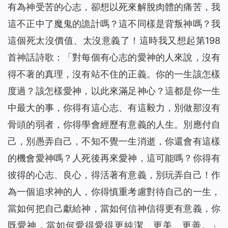
有為神受苦的心志，卻想以死來解脫肉體的痛苦，我
這不正中了魔鬼的詭計嗎？這不同樣是背叛神嗎？我
這個死太沒價值、太沒意義了！這時我又想起第198
首神話詩歌：「
對每個有心志的愛神的人來說，沒有
得不著的真理，沒有站不住的正義。你的一生該怎樣
度過？該怎樣愛神，以此來滿足神心？這都是你一生
中最大的事，你得有這心志、有這毅力，別做那沒有
骨頭的弱者，你得學會經歷有意義的人生。別應付自
己，別愚弄自己，不知不覺一生消逝，你還會有這樣
的機會愛神嗎？人死後再來愛神，這可能嗎？你得有
彼得的心志、良心，得活著有意義，別玩弄自己！作
為一個追求神的人，你得慎重考慮對待自己的一生，
當如何把自己獻給神，當如何信神信得更有意義，你
既愛神，當如何愛得愛得更純潔、更美、更善。
」