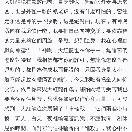
大紅龍現在氣數已盡、自身難保，無論它外表再怎麼
凶，也是外強中乾的紙老虎，沒有什麼可怕的，它注
定永遠是神的手下敗將，這是絕對的。現在，有神與
我同在我還怕什麼，我要把自己向神交託，要依靠神
的力量來與它們周旋、爭戰。想到這兒，我在心裡默
默向神禱告：「神啊，大紅龍也在你手中，無論它們
怎麼對待我，我相信都有你的許可，無論你怎麼作都
是對的，都是為作成我而擺設的，只因我身量太小，
還不能超脫肉體痛苦的轄制，今天我唯有把全人向你
交託，依靠你來與大紅龍作戰，哪怕肉體再受苦我也
要為你站住見證，只求你加給我信心和力量。」可沒
想到，大紅龍這次展開了「車輪戰」，它們兩個小時
換一班人，白天、夜裡輪流審訊我，不讓我有一刻休
息的時間。面對它們這樣輪番的「進攻」，我心中不