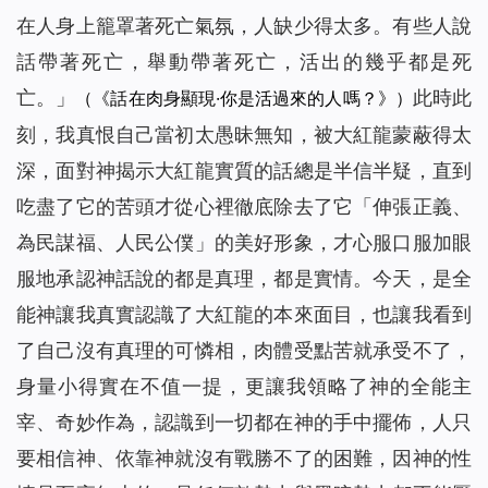
在人身上籠罩著死亡氣氛，人缺少得太多。有些人說
話帶著死亡，舉動帶著死亡，活出的幾乎都是死
亡。
」
此時此
（《話在肉身顯現·你是活過來的人嗎？》）
刻，我真恨自己當初太愚昧無知，被大紅龍蒙蔽得太
深，面對神揭示大紅龍實質的話總是半信半疑，直到
吃盡了它的苦頭才從心裡徹底除去了它「伸張正義、
為民謀福、人民公僕」的美好形象，才心服口服加眼
服地承認神話說的都是真理，都是實情。今天，是全
能神讓我真實認識了大紅龍的本來面目，也讓我看到
了自己沒有真理的可憐相，肉體受點苦就承受不了，
身量小得實在不值一提，更讓我領略了神的全能主
宰、奇妙作為，認識到一切都在神的手中擺佈，人只
要相信神、依靠神就沒有戰勝不了的困難，因神的性