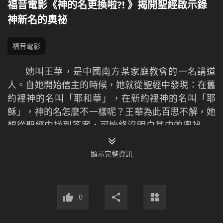
福音電影《神的名更換啦?! 》揭開聖經啟示錄
神新名的奧祕
福音電影
她叫王華，是中國南方某家庭教會的一名講道
人。自她開始信主的時候，她就從­聖經中發現：在舊
約裡神的名叫「耶和華」，在新約裡神的名叫「耶
穌」，神的名怎麼不一­樣呢？王華為此百思不解，她
想從聖經中找到答案，可始終沒明白其中的奧祕……
但她堅信「天下人間沒有賜下別的名，唯有耶穌是救
主」，只要持守耶穌的名就一定能進天國。然而­有一
顯示完整資訊
天，王華卻聽到一個令她震驚的消息：神的名更換
啦！從此，她的心再也不能平靜了…­…
0