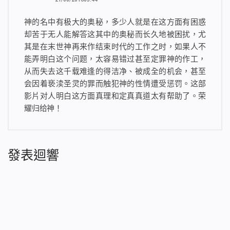
神的名中有极大的奥秘，多少人就是在这方面有困惑
却苦于无人能解答这其中的奥秘而长久地被困扰，尤
其是在末世神再来作结束时代的工作之时，如果人不
能弄明白这个问题，太容易错过甚至定罪神的作工，
从而失去这千载难逢的得洁净、被成全的机会，甚至
会因着亵渎圣灵的罪而触犯神的性情遭受惩罚。这部
影片对人明白这方面真理和定真真道太有帮助了。荣
耀归给神！
發表迴響