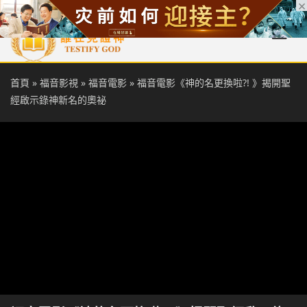
首頁
每日靈糧
天國福音
基督徒見證
信仰解答
聖經
首頁
»
福音影視
»
福音電影
»
福音電影《神的名更換啦?! 》揭開聖
經啟示錄神新名的奧祕