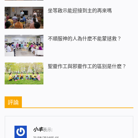
坐等啟示能迎接到主的再來嗎
不順服神的人為什麽不能蒙拯救？
聖靈作工與邪靈作工的區别是什麽？
評論
小丰
表示:
21/08/201605:44