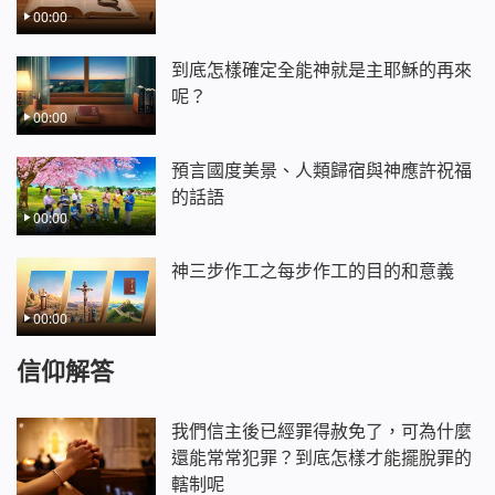
00:00
到底怎樣確定全能神就是主耶穌的再來
呢？
00:00
預言國度美景、人類歸宿與神應許祝福
的話語
00:00
神三步作工之每步作工的目的和意義
00:00
信仰解答
我們信主後已經罪得赦免了，可為什麼
還能常常犯罪？到底怎樣才能擺脫罪的
轄制呢