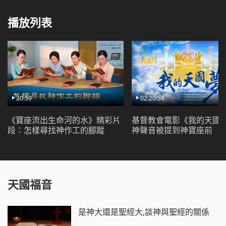
播放列表
20:59
02:20:59
《寶座流出生命河的水》精彩片
基督教會電影《我的天國
段：怎樣尋找神作工的腳蹤
神聲音被提到神寶座前
天國福音
是神大還是聖經大,談神與聖經的關係