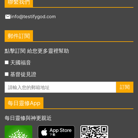
鎮基督徒謝永江（男，43歲），於1997年4月30日凌
聯繫我們
晨被當地派出所祕密抓捕，並殘害致死，5月10日其
info@testifygod.com
家人在火葬場看到死後的謝永江全身烏紫，血跡斑
斑，頭上有幾處致命傷；江蘇省沭陽縣基督徒葉愛忠
（男，42歲），2012年3月26日在給教會採購物品時
郵件訂閱
被中共警察抓捕，第三天就被毆打致死；河南省平輿
點擊訂閱 給您更多靈裡幫助
縣清河區基督徒姜桂枝（化名：劉暢，女，46歲，時
任全能神教會上層帶領），於2013年元月4日在河南
天國福音
省新密市被中共警察抓捕入獄，警察私設公堂酷刑逼
基督徒見證
供，2月12日凌晨姜桂枝被警察折磨致死……除此之
外，還有數以萬計的基督徒被中共警察抓捕入獄，有
的被注射藥物，致使精神分裂；有的被酷刑致殘，生
活不能自理；有的被勞教監禁，剝奪人權自由；有的
每日靈修App
刑滿釋放後仍被中共政府監控，毫無人身自由。據粗
略統計，僅2011年至2013年短短兩年間，中國大陸
每日靈修與神更親近
被中共政府抓捕、刑拘的神選民就多達380,380人，
其中111,740人被扣上各種罪名非法罰款或勒索，罰