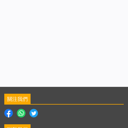
是名存實亡。有誰能阻擋神作工的腳步？有誰能攔阻
神的選民歸向神？整個宗教界猶如被清理一般，回歸
之流如同洶湧的波濤浩浩蕩蕩，任何勢力都無法攔阻
神的作工！從全能神顯現作工開始，中共政府就瘋狂
抵擋、殘酷迫害，企圖取締神的末世作工，從來沒有
停止對全能神教會的逼迫。他們多次召開緊急會議，
商議如何取締全能神教會，制訂發布了許多祕密文
件，施行了各種卑鄙毒辣的陰謀詭計：到處張貼佈
告，利用鄉村廣播宣傳，發布通告文件；造謠迷惑，
毀謗誣陷；強行灌輸邪說謬論，實行洗腦、同化；差
派特務，明察暗訪；採用基層管制，責令鄰居監督，
隨意入戶搜查，利用三自教堂監視控制；祕密抓捕、
嚴刑逼供、折磨肉體、摧殘身心，並且打死白死等
關注我們
等，對神選民進行了慘絕人寰的抓捕迫害，致使多人
被殘害致死，其惡劣行徑令人髮指。現有據可查被迫
害致死的案例不少於十人，例如：安徽省濉溪縣五溝