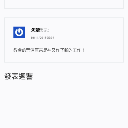
神，也是主宰萬有的神，神是首先的，也是末後的，
我們稱呼神的名字為「全能神」最合適。從此，人就
稱道成肉身的神為全能神，也稱道成肉身的基督為實
際的神，全能神教會也因此而得名。
朱軍
表示:
當國度福音在中華大陸擴展之時，神將全宇的靈
10/11/201505:04
的工作全都收回，重點作在接受神末世作工的這班人
中間，作在那些神預定揀選的、真心尋求真道的人身
教會的荒涼原來是神又作了新的工作！
上。因聖靈作工的轉移，各宗各派失去聖靈作工，都
成了荒蕪之地，人都被迫尋求真道，這正應驗了聖經
預言：「
日子將到，我必命飢荒降在地上。人飢餓非
發表迴響
因無餅，乾渴非因無水，乃因不聽耶和華的話。
」
（摩8:11）在聖靈的引導下，各宗各派中凡追求真
理、真心信神的人紛紛衝破了敵基督、惡僕的轄制與
攔阻，終於聽見了神的聲音，認識了神的聲音，越來
越多的人歸回到神的寶座前，各地呈現出一派「萬教
歸一、萬民流歸這山」的喜人景象。隨著各宗各派中
真心信神的人大批歸回，多數宗派都土崩瓦解，早已