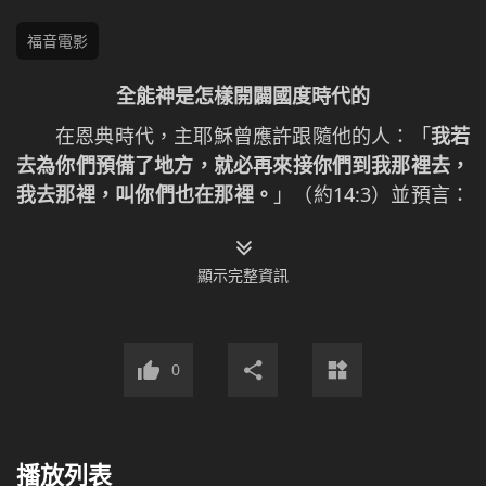
福音電影
全能神是怎樣開闢國度時代的
在恩典時代，主耶穌曾應許跟隨他的人：「
我若
去為你們預備了地方，就必再來接你們到我那裡去，
我去那裡，叫你們也在那裡。
」（約14:3）並預言：
「
閃電從東邊發出，直照到西邊。人子降臨，也要這
樣。
」（太24:27）到了末世，神按照主耶穌的應許
顯示完整資訊
與預言再次道成肉身降臨在世界的東方——中國，作
了一步話語審判刑罰、征服拯救的工作，這也應驗了
聖經預言「審判要從神家起首」「
聖靈向眾教會所說
的話，凡有耳的，就應當聽
」。神的末世作工結束了
0
恩典時代，開闢了國度時代。隨著全能神的國度福音
在中華大陸迅速傳開，全能神教會因此產生了。事實
證明，全能神教會完全是由神的末世作工產生的，並
播放列表