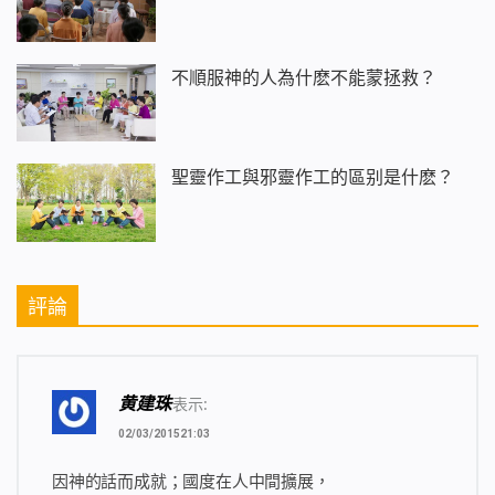
對不是任何人能夠設立的，這是全能神教會所有神選
民公認的事實。因神道成肉身的顯現與作工，所有被
全能神話語征服的人都歸在了全能神的名下，所以全
不順服神的人為什麽不能蒙拯救？
能神教會的神選民都在禱告全能神、跟隨全能神、順
服全能神、敬拜全能神。中國的神選民經歷了神的審
判刑罰的作工，領略到了神的公義性情，看見了神的
聖靈作工與邪靈作工的區别是什麽？
威嚴與烈怒，完全被神的話語征服而仆倒在全能神面
前，甘願順服、接受神話語的審判刑罰，達到了蒙神
拯救的果效。正因為全能神發表的話語揭開了神拯救
人類的經營計劃的奧祕，神選民在神話語的揭示中才
評論
明白神在每個時代都有新的名字，神的新名是神作新
工作的象徵，更是神結束舊時代、開闢新時代的象
徵，神的名字意義太大、太深了！這其中包含著神作
黄建珠
工的意義。國度時代全能神的名完全應驗了聖經啟示
表示:
錄上的話：「
主神是昔在、今在、以後永在的全能
02/03/201521:03
者！
」（啟4:8）神是全能的神，神是創造萬有的
因神的話而成就；國度在人中間擴展，