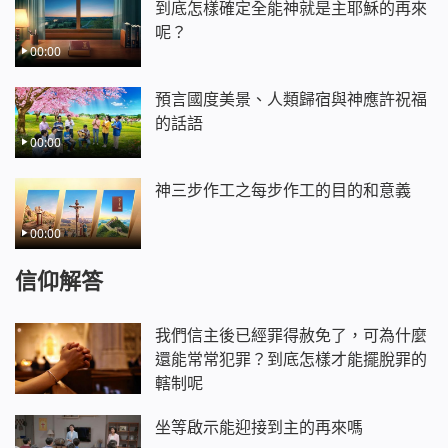
到底怎樣確定全能神就是主耶穌的再來
的人，這就是神的審判工作。
」（《話在肉身顯現·
呢？
基督用真理來作審判的工作》）「
神在末世作話語的
00:00
工作，這說話就是聖靈的說話，因為神就是聖靈，神
預言國度美景、人類歸宿與神應許祝福
又能道成肉身，所以以往說的聖靈的說話就是今天道
的話語
成肉身的神的說話。……神要說話發聲來作工只有道
00:00
成肉身，否則他的工作將不能達到目的。
」（《話在
肉身顯現·將神定規在「觀念」中的人怎能獲得神的
神三步作工之每步作工的目的和意義
「啟示」呢？》）因著末世基督的顯現與發聲說話，
00:00
越來越多渴慕真理、尋求真理的人被全能神的話語征
服、潔淨，在神的刑罰審判中看見了神的顯現，看見
信仰解答
了救贖主的重歸。
全能神教會是因主耶穌的再來——末後基督全能
我們信主後已經罪得赦免了，可為什麼
神的顯現與作工而產生的，也是在全能神公義的審判
還能常常犯罪？到底怎樣才能擺脫罪的
與刑罰之下產生的，是由所有真心接受全能神末世作
轄制呢
工、被神的話語征服拯救的人組成的，完全是全能神
坐等啟示能迎接到主的再來嗎
親自設立的，也是全能神親自牧養、親自帶領的，絕