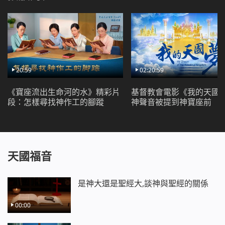
非是由哪個人創建的。因為全能神教會的神選民禱告
的是全能神的名，接受的是全能神所發表的一切真
理，順服的是全能神的作工。可見，全能神教會的神
選民信的是末世道成肉身的基督，是神靈實化在肉身
的實際神，而不是信哪一個人。從外表來看，全能神
只是一個普通的人子，但他的實質就是神靈的化身，
20:59
02:20:59
就是真理、道路、生命，他的作工、說話都是神靈的
《寶座流出生命河的水》精彩片
基督教會電影《我的天國
直接發表，是神的親自顯現，所以，全能神就是道成
段：怎樣尋找神作工的腳蹤
神聲音被提到神寶座前
肉身實際的神。
一九九一年，末後的基督——全能神道成肉身在
中國正式盡職分後，先後發表了百萬餘字的話語，開
天國福音
始了末世白色大寶座的審判工作，正如全能神說：
「
審判工作是神自己的工作，當然還得由神自己親自
來作，這工作是人所不能代替的。因為審判是用真理
是神大還是聖經大,談神與聖經的關係
來征服人類，所以無可異議的，神仍是以道成肉身的
00:00
形像來出現在人中間作此工作。這就是說，末世基督
將用真理來教導各方的人，將所有的真理曉諭給各方