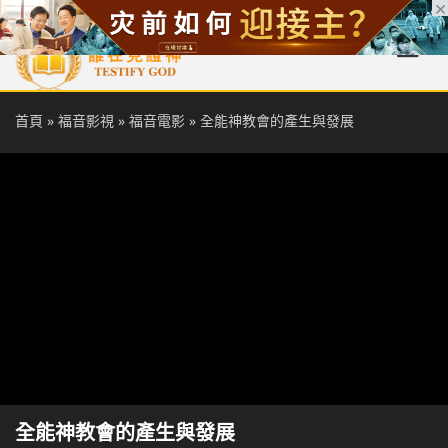
首頁
每日靈糧
天國福音
基督徒見證
信仰解答
聖經
首頁
»
福音影視
»
福音電影
»
全能神教會的產生與發展
全能神教會的產生與發展