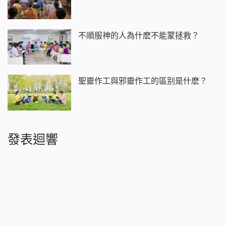
不順服神的人為什麽不能蒙拯救？
聖靈作工與邪靈作工的區别是什麽？
發表迴響