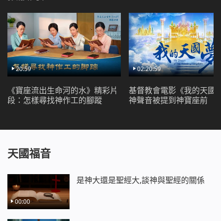
20:59
02:20:59
《寶座流出生命河的水》精彩片
基督教會電影《我的天國
段：怎樣尋找神作工的腳蹤
神聲音被提到神寶座前
天國福音
是神大還是聖經大,談神與聖經的關係
00:00