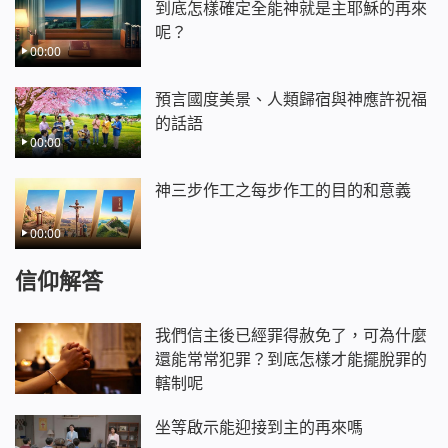
到底怎樣確定全能神就是主耶穌的再來
呢？
00:00
預言國度美景、人類歸宿與神應許祝福
的話語
00:00
神三步作工之每步作工的目的和意義
00:00
信仰解答
我們信主後已經罪得赦免了，可為什麼
還能常常犯罪？到底怎樣才能擺脫罪的
轄制呢
坐等啟示能迎接到主的再來嗎