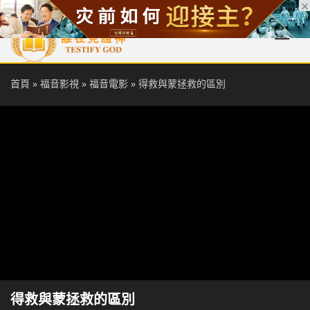
首頁
每日靈糧
天國福音
基督徒見證
信仰解答
聖經
首頁
»
福音影視
»
福音電影
»
得救與蒙拯救的區別
得救與蒙拯救的區別